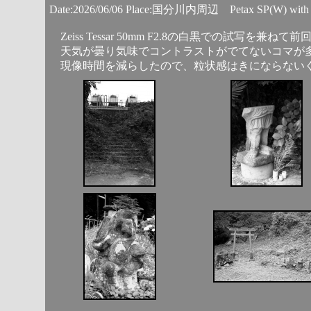
Date:2026/06/06 Place:国分川内周辺 Petax SP(W) with Ze
Zeiss Tessar 50mm F2.8の白黒での試写を
天気が曇り気味でコントラストがでてないコマが
現像時間を減らしたので、粒状感はきにならないぐ