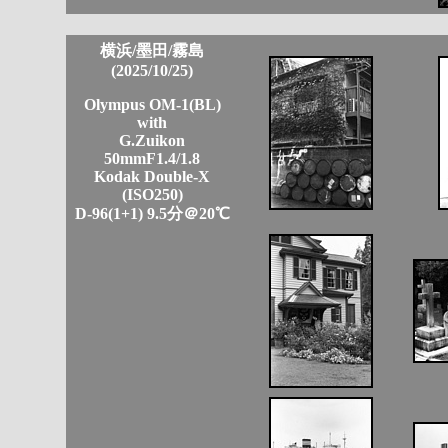
横浜/墨田/霧島
(2025/10/25)
Olympus OM-1(BL)
with
G.Zuikon
50mmF1.4/1.8
Kodak Double-X
(ISO250)
D-96(1+1) 9.5分＠20℃