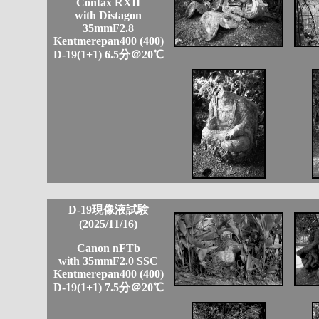
Contax RXII
with Distagon
35mmF2.8
Kentmerepan400 (400)
D-19(1+1) 6.5分＠20℃
D-19現像液試験
(2025/11/16)
Canon nFTb
with 35mmF2.0 SSC
Kentmerepan400 (400)
D-19(1+1) 7.5分＠20℃