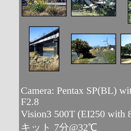
Camera: Pentax SP(BL) wi
F2.8
Vision3 500T (EI250 wit
キット 7分@32℃