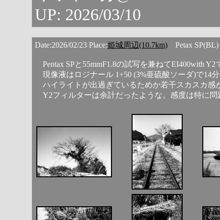
UP: 2026/03/10
Date:2026/02/23 Place:
姫城周辺(10.7km)
Petax SP(BL) 
Pentax SPと55mmF1.8の試写を兼ねてEI400with 
現像液はロジナール 1+50 (3%亜硫酸ソーダ)で14
ハイライトが出過ぎているためか若干スカスカ感
Y2フィルターは余計だったような。感度は特に問