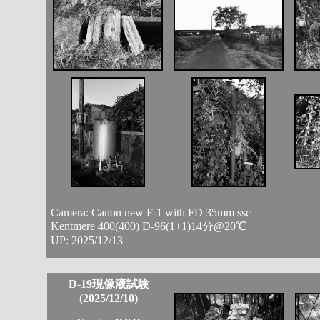
Camera: Canon new F-1 with FD 35mm ssc
Kentmere 400(400) D-96(1+1)14分@20℃
UP: 2025/12/13
D-19現像液試験
(2025/12/10)