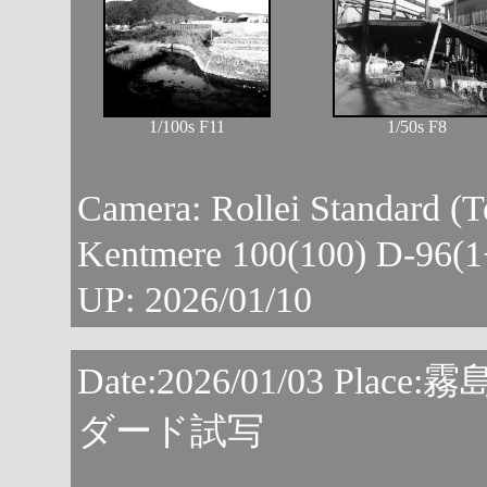
1/100s F11
1/50s F8
Camera: Rollei Standard (
Kentmere 100(100) D-96
UP: 2026/01/10
Date:2026/01/03 P
ダード試写