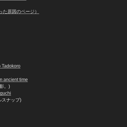
った原因のページ）
o Tadokoro
m ancient time
影。)
aguchi
ルスナップ)