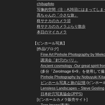
chibapfoto
写像的空間（注：A26沼にはまってしま
髙ちゃんの「小さな旅」
柊サナカのカメラ沼
柊サナカのカメラぶらり散歩
本日のマイカメラ
【ピンホール写真】
[作品/ブログ]
Fine Art Pinhole Photography by Miek
講演会「針穴のパリ」
Ancient cosmology -Our great spirit fro
(多分「ZeroImage 6×9」を使用して撮
Pinhole Photography by Nobuyuki Kit
ピンホール写真と旅の記憶
(ピンホー
Lensless Landscapes – Steve Gosling
日本針穴写真協会(JPPS)
[ピンホールカメラ販売サイト]