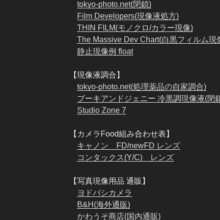
tokyo-photo.net(閉鎖)
Film Developers(現像液処方)
THIN FILM(モノクロ/カラー現像)
The Massive Dev Chart(白黒フィルム
静止現像例 float
【現像液調合】
tokyo-photo.net(処理薬品の自家調合)
ブーキアンドジェニー 冷黒調現像液(閉鎖
Studio Zone 7
【カメラFood組み合わせ表】
キャノン FD/newFD レンズ
コンタックス(Y/C) レンズ
【写真現像用品 通販】
ヨドバシカメラ
B&H(海外通販)
かわうそ商店(国内通販)