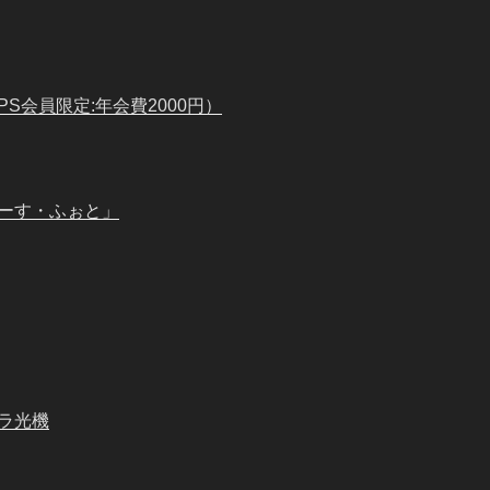
PS会員限定:年会費2000円）
ーす・ふぉと」
ラ光機