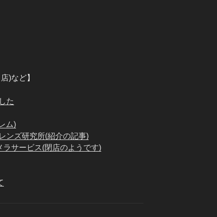
店)など】
した
レム)
ンズ研究所(紹介の記事)
メラサービス(閉店のようです)
て