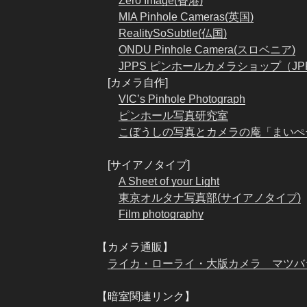
Zero Image(香港)
MIA Pinhole Cameras(英国)
RealitySoSubtle(仏国)
ONDU Pinhole Camera(スロベニア)
JPPS ピンホールカメラショップ（JP
[カメラ自作]
VIC’s Pinhole Photograph
ピンホール写真研究室
こぼうしの写真とカメラの庵「まいぺ
[サイアノタイプ]
A Sheet of your Light
東京オルタナ写真部(サイアノタイプ)
Film photography
【カメラ通販】
ライカ・ローライ・大版カメラ マツバ
【暗室関連リンク】