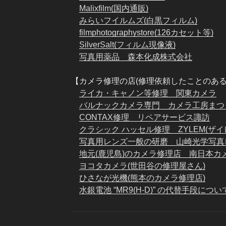
Malixfilm(国内通販)
みらいフイルムズ(白黒フィルム)
filmphotographystore(126カセット等)
SilverSalt(フィルム現像液)
写真用薬品 森本化成株式会社
【カメラ修理の店(修理依頼したことのある
ライカ・キャノン等修理 関東カメラ
バルナックカメラ専門 カメラ工房まつ
CONTAX修理 リペアサービス諏訪
クラシック ハッセル修理 ZYLEM(ザイ
写真用レンズ一般の研磨 山崎光学写真レ
地元(鹿児島)のカメラ修理店 南日本カ
ヨコタカメラ(世田谷の修理屋さん)
ひさなが光機(熊本のカメラ修理店)
水銀電池 “MR9(H-D)” の代替手段につい