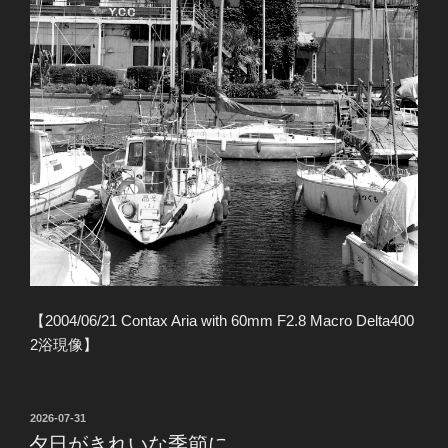
【2004/06/21 Contax Aria with 60mm F2.8 Macro Delta400
2浴現像】
投
2026-07-31
稿
夕日がきれいな季節に