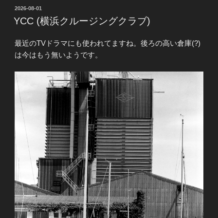
投
2026-08-01
稿
YCC (横浜クルージングクラブ)
日:
最近のTVドラマにも使われてますね。後ろの高い倉庫(?)
は今はもう無いようです。