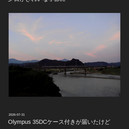
日:
投
2026-07-31
稿
Olympus 35DCケース付きが届いたけど
日: