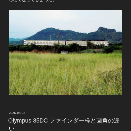
投
2026-08-02
稿
Olympus 35DC ファインダー枠と画角の違
日:
い