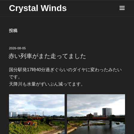
Crystal Winds
投稿
投
2026-08-05
稿
赤い列車がまた走ってました
日:
国分駅発17時40分過ぎぐらいのダイヤに変わったみたい
です。
天降川も水量がずいぶん減ってます。