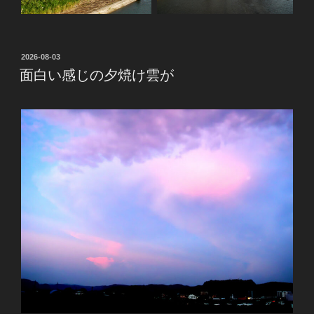
投
2026-08-03
稿
面白い感じの夕焼け雲が
日: