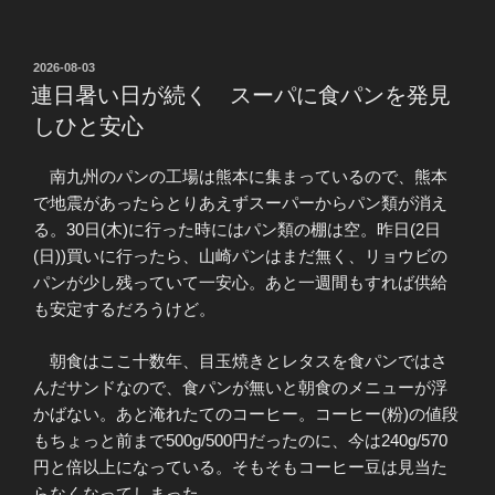
投
2026-08-03
稿
連日暑い日が続く スーパに食パンを発見
日:
しひと安心
南九州のパンの工場は熊本に集まっているので、熊本
で地震があったらとりあえずスーパーからパン類が消え
る。30日(木)に行った時にはパン類の棚は空。昨日(2日
(日))買いに行ったら、山崎パンはまだ無く、リョウビの
パンが少し残っていて一安心。あと一週間もすれば供給
も安定するだろうけど。
朝食はここ十数年、目玉焼きとレタスを食パンではさ
んだサンドなので、食パンが無いと朝食のメニューが浮
かばない。あと淹れたてのコーヒー。コーヒー(粉)の値段
もちょっと前まで500g/500円だったのに、今は240g/570
円と倍以上になっている。そもそもコーヒー豆は見当た
らなくなってしまった。