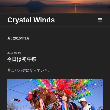
Skip
to
content
Crystal Winds
月:
2015年3月
投
2015-03-08
稿
今日は初午祭
日:
昔よりハデになっていた。