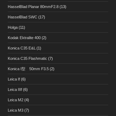
HasselBlad Planar 80mmF2.8
(13)
HasselBlad SWC
(17)
Holga
(11)
Kodak Ektralite 400
(2)
Konica C35 E&L
(1)
Konica C35 Flashmatic
(7)
Konica I型 50mm F3.5
(2)
Leica If
(6)
Leica IIIf
(6)
Leica M2
(4)
Leica M3
(7)