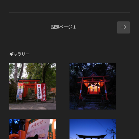
投
次
固定ページ
1
の
稿
ペ
の
ー
ペ
ギャラリー
ジ
ー
ジ
送
り