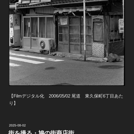
【Filmデジタル化 2006/05/02 尾道 東久保町6丁目あた
り】
投
2025-08-02
稿
街を撮る・鳩の街商店街