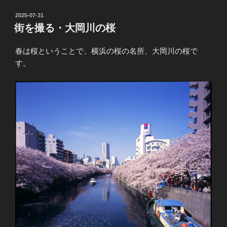
投
2025-07-31
稿
街を撮る・大岡川の桜
日:
春は桜ということで、横浜の桜の名所、大岡川の桜で
す。