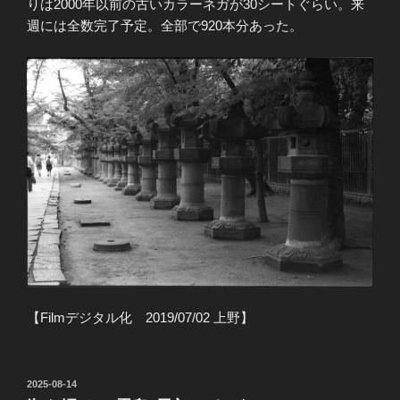
りは2000年以前の古いカラーネガが30シートぐらい。来
週には全数完了予定。全部で920本分あった。
【Filmデジタル化 2019/07/02 上野】
投
2025-08-14
稿