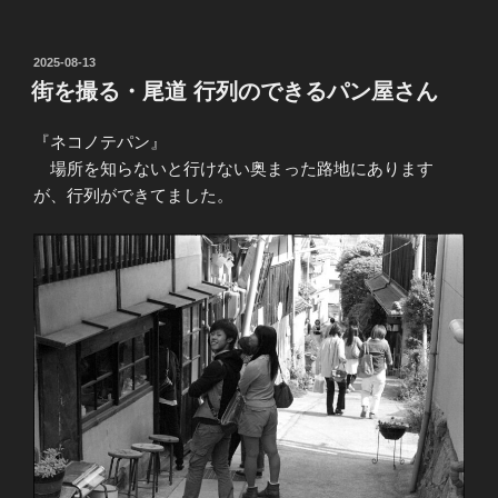
投
2025-08-13
稿
街を撮る・尾道 行列のできるパン屋さん
日:
『ネコノテパン』
場所を知らないと行けない奥まった路地にあります
が、行列ができてました。