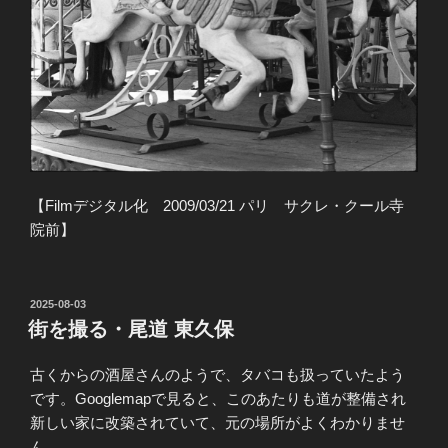
【Filmデジタル化 2009/03/21 パリ サクレ・クール寺
院前】
投
2025-08-03
稿
街を撮る・尾道 東久保
日:
古くからの酒屋さんのようで、タバコも扱っていたよう
です。Googlemapで見ると、このあたりも道が整備され
新しい家に改築されていて、元の場所がよくわかりませ
ん。