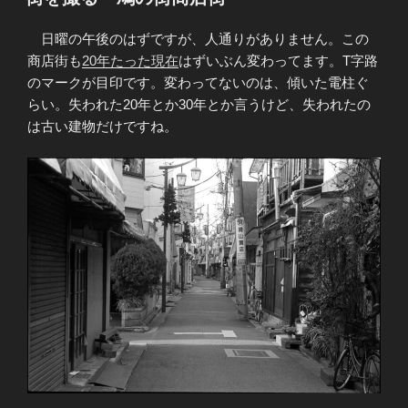
日:
日曜の午後のはずですが、人通りがありません。この
商店街も
20年たった現在
はずいぶん変わってます。T字路
のマークが目印です。変わってないのは、傾いた電柱ぐ
らい。失われた20年とか30年とか言うけど、失われたの
は古い建物だけですね。