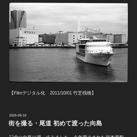
【Filmデジタル化 2011/10/01 竹芝桟橋】
投
2025-08-10
稿
街を撮る・尾道 初めて渡った向島
日: