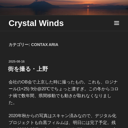
Skip
to
content
Crystal Winds
カテゴリー:
CONTAX ARIA
投
2025-08-16
稿
街を撮る・上野
日:
会社のOB会で上京した時に撮ったもの。これも、ロジナ
ール(1+25) 9分@20℃でちょっと濃すぎ。この冬からコロ
ナ禍で数年間、県間移動でも動きが取れなくなりまし
た。
2020年秋からの写真はスキャン済みなので、デジタル化
プロジェクトも白黒フィルムは、明日には完了予定。残