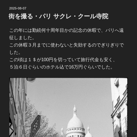
投
2025-08-07
稿
街を撮る・パリ サクレ・クール寺院
日:
この年には勤続何十周年目かの記念の休暇で、パリへ遠
征しました。
この休暇３月までに使わないと失効するのでぎりぎりで
した。
この頃は１＄が100円を切っていて旅行代金も安く、
５泊６日ぐらいのホテル込で16万円ぐらいでした。