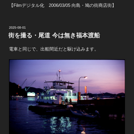
【Filmデジタル化 2006/03/05 向島・鳩の街商店街】
投
2025-08-01
稿
街を撮る・尾道 今は無き福本渡船
日:
電車と同じで、出船間近だと駆け込みます。