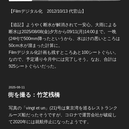
【Filmデジタル化 2012/10/13 代官山】
【追記】ようやく断水が解消されて一安心。大雨による
断水は2025/08/08(金)夕方から09/11(月)14:00まで。一晩
(24H)で500mm降ったというから、水はけの悪いところは
50cm水が溜まった計算に。
Filmデジタル化計画も残すところあと100シートぐらい。
なので、予定通り今月中には完了しそう。なお、合計は
925シートぐらいだった。
投
2025-08-11
稿
街を撮る：竹芝桟橋
日:
写真の「vingt et un」(21)号は東京湾を巡るレストランク
ルーズ船だったそうですが、コロナで運営会社が破綻し
て2020年には就航停止になったようです。