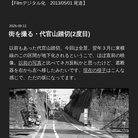
【Filmデジタル化 2013/05/01 尾道】
投
2025-08-11
稿
街を撮る・代官山踏切(2度目)
日:
以前もあった代官山踏切。今回は全景。翌年３月に東横
線のこの区間が地下化されるというこで、ほぼ直前の映
像。
以前の写真
と比べてネガ反転かと思ったけど、遮断
器を右から左へ移したみたいです。
現在の様子
はこんな
感じで、ただの坂になってます。