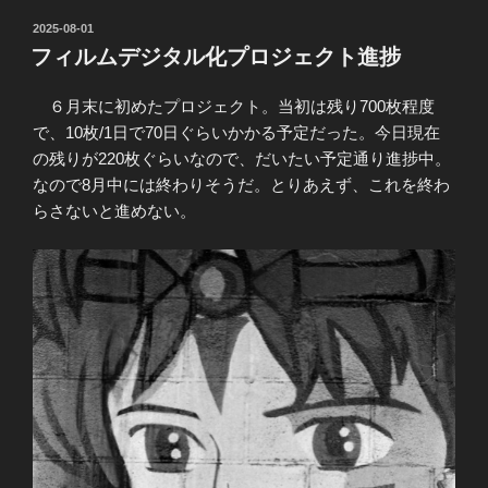
投
2025-08-01
稿
フィルムデジタル化プロジェクト進捗
日:
６月末に初めたプロジェクト。当初は残り700枚程度
で、10枚/1日で70日ぐらいかかる予定だった。今日現在
の残りが220枚ぐらいなので、だいたい予定通り進捗中。
なので8月中には終わりそうだ。とりあえず、これを終わ
らさないと進めない。