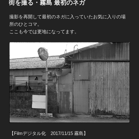
街を撮る・霧島 最初のネガ
日:
撮影を再開して最初のネガに入っていたお気に入りの場
所のひとコマ。
ここも今では更地になってます。
【Filmデジタル化 2017/11/15 霧島】