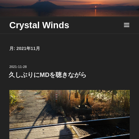
Skip
to
content
Crystal Winds
月:
2021年11月
投
2021-11-28
稿
久しぶりにMDを聴きながら
日: