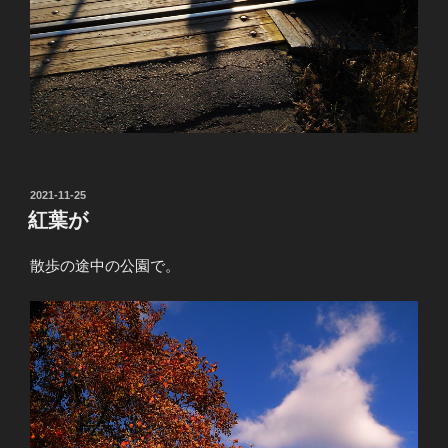
投
2021-11-25
稿
紅葉が
日:
散歩の途中の公園で。