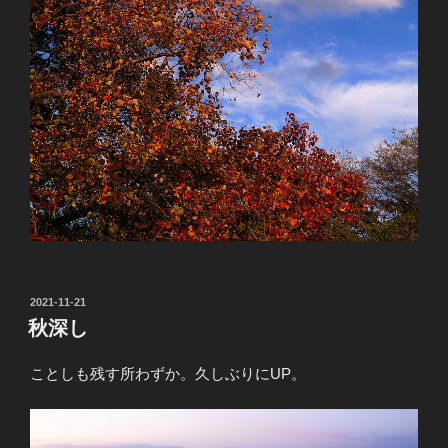
投
2021-11-21
稿
秋深し
日:
ことしも残す所わずか。久しぶりにUP。