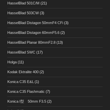
HasselBlad 501C/M
(21)
HasselBlad 503CW
(3)
HasselBlad Distagon 50mmF4 CFi
(3)
HasselBlad Distagon 60mmF5.6
(2)
HasselBlad Planar 80mmF2.8
(13)
HasselBlad SWC
(17)
Holga
(11)
Kodak Ektralite 400
(2)
Konica C35 E&L
(1)
Konica C35 Flashmatic
(7)
Konica I型 50mm F3.5
(2)