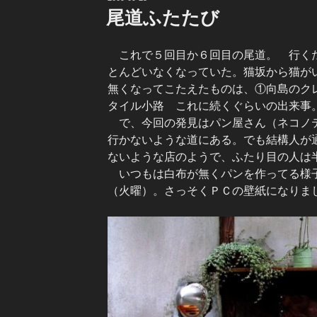
稿
尾道ふたたび
日:
これで５回目か６回目の尾道。 行くた
とんどいなくなっていた。猫坂から猫が
無くなってこたえたものは、①向島のクレ
タイル小路 これに続くぐらいの出来事
で、今回の発見はパン屋さん（ネコノテ
行かないような道にある。でも結構人が
ないような店のようで、ふたり目の人は
いつもは白布が無くパンを作ってる様子
（火曜）。さっそくＰＣの壁紙になりま