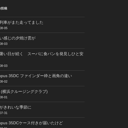
の投稿
列車がまた走ってました
08-05
い感じの夕焼け雲が
08-03
暑い日が続く スーパに食パンを発見しひと安
08-03
ympus 35DC ファインダー枠と画角の違い
08-02
C (横浜クルージングクラブ)
08-01
がきれいな季節に
07-31
ympus 35DCケース付きが届いたけど