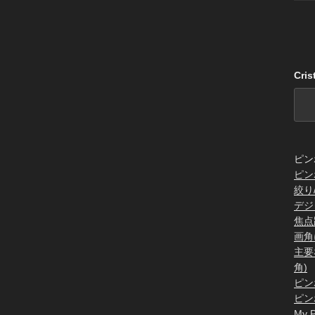
Cri
ピン
ピン
絞り
デジ
焦点
画角
主要
角)
ピン
ピン
My P