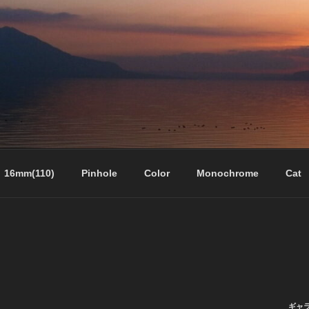
16mm(110)
Pinhole
Color
Monochrome
Cat
ギャ