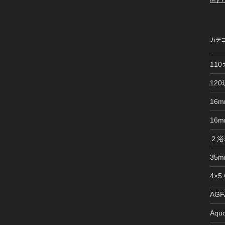
カテ
11
12
16
16
２浴
35
4×5
AGFA
Aquo