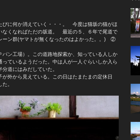
びに何か消えていく・・・。 今度は猫坂の猫がほ
いなくなればただの坂道。 最近の５、６年で尾道で
ーン群(ヤマトが無くなったのはよかった。。) ②
。
パン工場）。この道路地探索か、知っている人しか
通っているようだった。中は人が一人ぐらいしか入ら
半分道にはみだしていた。
が外から見えている。この日はたまたまの定休日
した。