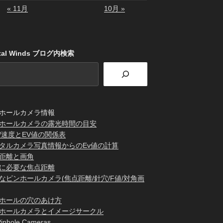
« 11月
10月 »
stal Winds ブログ内検索
ホールカメラ情報
ホールカメラの露光時間の目安
/速度とEV値の関係表
タルカメラ写真情報からのEv値の計算
距離と画角
に必要な焦点距離
なピンホールカメラ(焦点距離/針穴/F値/対角画
ホールの穴のあけ方
ホールカメラとイメージサークル
inhole Cameras