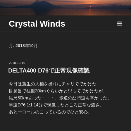
Skip
to
content
Crystal Winds
月:
2018年10月
投
2018-10-16
稿
DELTA400 D76で正常現像確認
日:
今日は蒲生の大楠を撮りにチャリででかけた。
目見当で往復30kmぐらいかと思ってでかけたが、
結局50kmあった・・・。歩道の凸凹道も辛かった。
早速D76 1:1 14分で現像したところ正常な濃さ、
あと一ロールのこっているのでひと安心。