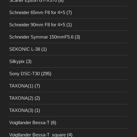
Scaner Epson GT-X970
(8)
Schneider 65mm F8 for 4×5
(7)
Schneider 90mm F8 for 4×5
(1)
Schneider Symmar 150mmF5.6
(3)
SEKONIC L-38
(1)
Silkypix
(3)
Sony DSC-T30
(295)
TAXONA(1)
(7)
TAXONA(2)
(2)
TAXONA(3)
(1)
Voigtlander Bessa-T
(6)
Voigtlander Bessa-T_square
(4)