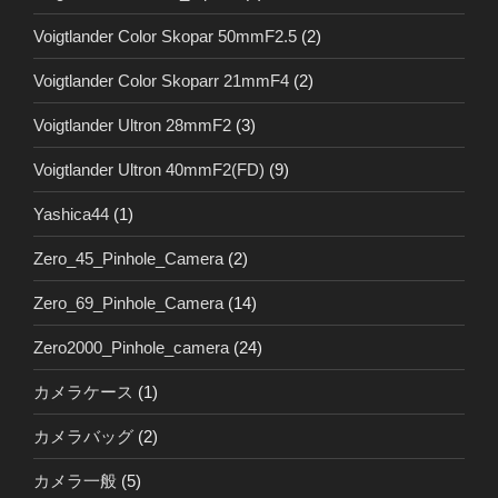
Voigtlander Color Skopar 50mmF2.5
(2)
Voigtlander Color Skoparr 21mmF4
(2)
Voigtlander Ultron 28mmF2
(3)
Voigtlander Ultron 40mmF2(FD)
(9)
Yashica44
(1)
Zero_45_Pinhole_Camera
(2)
Zero_69_Pinhole_Camera
(14)
Zero2000_Pinhole_camera
(24)
カメラケース
(1)
カメラバッグ
(2)
カメラ一般
(5)