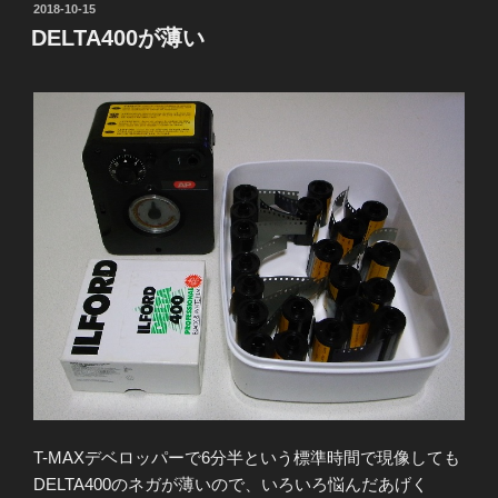
投
2018-10-15
稿
DELTA400が薄い
日:
T-MAXデベロッパーで6分半という標準時間で現像しても
DELTA400のネガが薄いので、いろいろ悩んだあげく