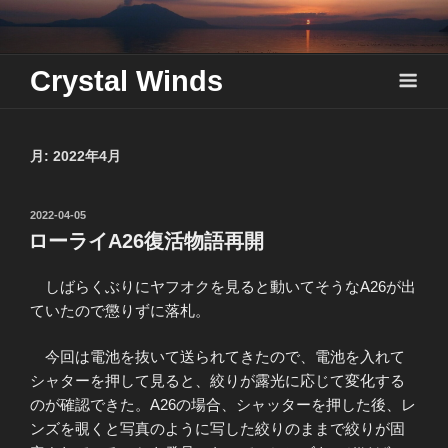
Skip
to
content
Crystal Winds
月:
2022年4月
投
2022-04-05
稿
ローライA26復活物語再開
日:
しばらくぶりにヤフオクを見ると動いてそうなA26が出
ていたので懲りずに落札。
今回は電池を抜いて送られてきたので、電池を入れて
シャターを押して見ると、絞りが露光に応じて変化する
のが確認できた。A26の場合、シャッターを押した後、レ
ンズを覗くと写真のように写した絞りのままで絞りが固