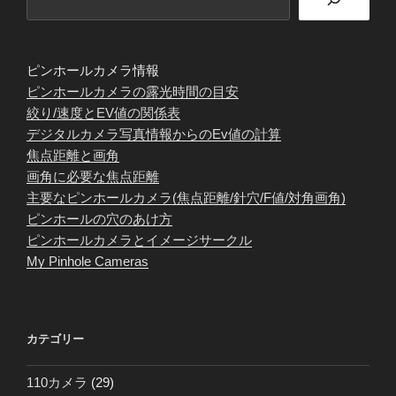
ピンホールカメラ情報
ピンホールカメラの露光時間の目安
絞り/速度とEV値の関係表
デジタルカメラ写真情報からのEv値の計算
焦点距離と画角
画角に必要な焦点距離
主要なピンホールカメラ(焦点距離/針穴/F値/対角画角)
ピンホールの穴のあけ方
ピンホールカメラとイメージサークル
My Pinhole Cameras
カテゴリー
110カメラ
(29)