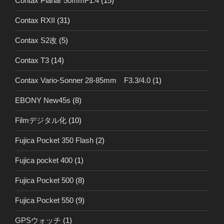
Contax Planar 50mmF1.4
(15)
Contax RXII
(31)
Contax S2改
(5)
Contax T3
(14)
Contax Vario-Sonner 28-85mm F3.3/4.0
(1)
EBONY New45s
(8)
Filmデジタル化
(10)
Fujica Pocket 350 Flash
(2)
Fujica pocket 400
(1)
Fujica Pocket 500
(8)
Fujica Pocket 550
(9)
GPSウォッチ
(1)