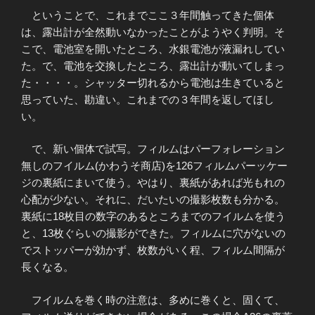
ということで、これまでここ３年間触ってきた個体
は、露出計が全然動いなかったことがようやく判明。そ
こで、電池室を開いたところ、水銀電池が液漏れしてい
た。で、電池を交換したところ、露出計が動いてしまっ
た・・・・。シャッター切れるから電池は生きていると
思っていた、勘違い。これまでの３年間を返してほし
い。
で、新い個体で試写。フィルムはパーフォレーション
無しのフイルム(かわうそ商店)を126フィルムパーッケー
ジの裏紙にまいて使う。やはり、裏紙があれば光もれの
心配が少ない。それに、だいたいの撮影枚数も分かる。
裏紙に18枚目の数字のあるところまでのフイルムを使う
と、13枚ぐらいの撮影ができた。フィルムに穴がないの
でストッパーが効かず、枚数がいく程、フィルム間隔が
長くなる。
フイルムを巻く時の注意は、多めに巻くと、固くて、