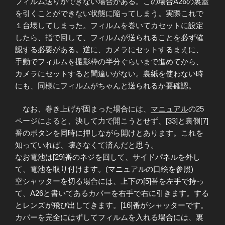
フィルム送りができない場合がある。この場合A26の裏蓋
を引くことができない状態に陥ってしまう。実際これで
１台壊してしまった。フィルムを巻いてカセットに設定
したら、指で回して、フィルムが送られることを必ず確
認する必要がある。逆に、カメラにセットするまえに、
手動でフィルムを撮影枠の半分ぐらいまで進めてから、
カメラにセットすると間違いがない。裏紙を使わない時
にも、同様にフィルムがちゃんと送られるか要確認。
なお、巻き上げが固まった場合には、
マニュアル
の25
ページによると、決して力で開こうとせず、[33]と裏側[7]
番のボタンを同時に押しながら開けとあります。これを
知っていれば、壊さなくて済んだと思う。
なお電池は[29]番のネジを回して、サイドパネルを外し
て、電池を取り付けます。(マニュアルの口絵を参照)
空シャッターを切る場合には、上下の[5]番を左手で持っ
て、A26と書いてあるカバーを右手で右に引きます。する
とレンズが飛び出してきます。[16]番がシャッターです。
カバーを完全にはずしてフィルムを入れる場合には、裏