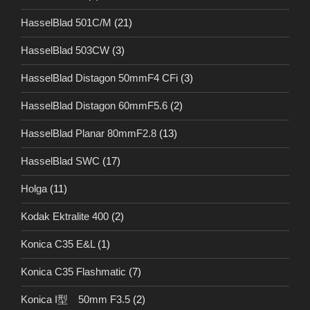
HasselBlad 501C/M
(21)
HasselBlad 503CW
(3)
HasselBlad Distagon 50mmF4 CFi
(3)
HasselBlad Distagon 60mmF5.6
(2)
HasselBlad Planar 80mmF2.8
(13)
HasselBlad SWC
(17)
Holga
(11)
Kodak Ektralite 400
(2)
Konica C35 E&L
(1)
Konica C35 Flashmatic
(7)
Konica I型 50mm F3.5
(2)