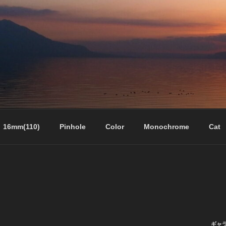
16mm(110)
Pinhole
Color
Monochrome
Cat
ギャ