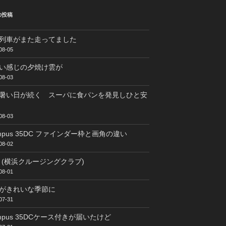
の投稿
列車がまた走ってました
08-05
い感じの夕焼け雲が
08-03
暑い日が続く スーパに食パンを発見しひと安
08-03
ympus 35DC ファインダー枠と画角の違い
08-02
C (横浜クルージングクラブ)
08-01
がきれいな季節に
07-31
ympus 35DCケース付きが届いたけど