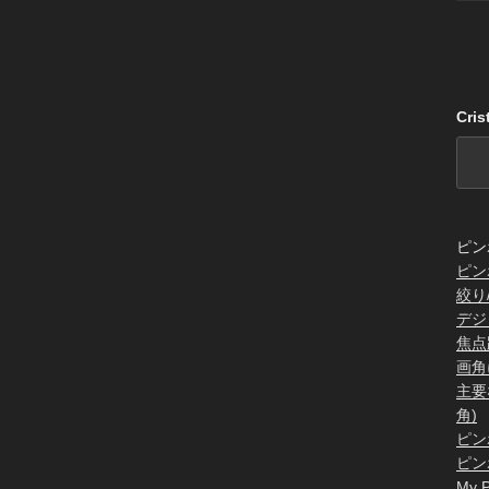
Cri
ピン
ピン
絞り
デジ
焦点
画角
主要
角)
ピン
ピン
My P