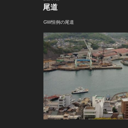
稿
尾道
日:
GW恒例の尾道