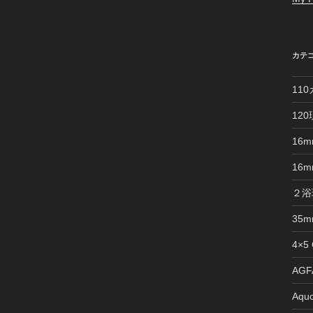
カテ
11
12
16
16
２浴
35
4×5
AGFA
Aquo