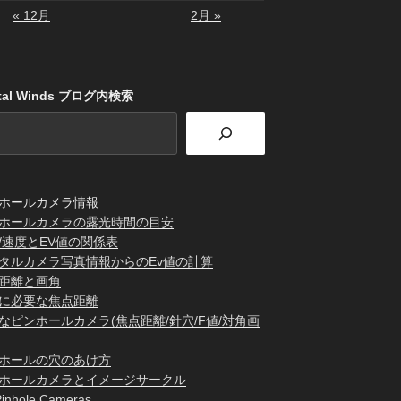
« 12月
2月 »
stal Winds ブログ内検索
ホールカメラ情報
ホールカメラの露光時間の目安
/速度とEV値の関係表
タルカメラ写真情報からのEv値の計算
距離と画角
に必要な焦点距離
なピンホールカメラ(焦点距離/針穴/F値/対角画
ホールの穴のあけ方
ホールカメラとイメージサークル
inhole Cameras