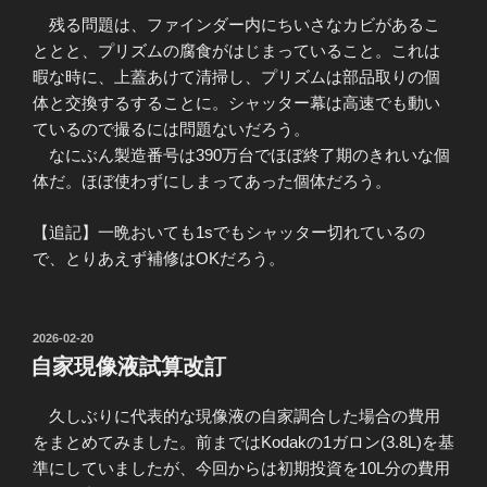
残る問題は、ファインダー内にちいさなカビがあるこ
ととと、プリズムの腐食がはじまっていること。これは
暇な時に、上蓋あけて清掃し、プリズムは部品取りの個
体と交換するすることに。シャッター幕は高速でも動い
ているので撮るには問題ないだろう。
なにぶん製造番号は390万台でほぼ終了期のきれいな個
体だ。ほぼ使わずにしまってあった個体だろう。
【追記】一晩おいても1sでもシャッター切れているの
で、とりあえず補修はOKだろう。
投
2026-02-20
稿
自家現像液試算改訂
日:
久しぶりに代表的な現像液の自家調合した場合の費用
をまとめてみました。前まではKodakの1ガロン(3.8L)を基
準にしていましたが、今回からは初期投資を10L分の費用