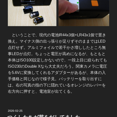
ということで、現代の電池lR44x3個+LR43x1個で置き
換え。マイナス側の出っ張りが足りずそのままではLED
点灯せず。アルミフォイルで若干かさ増ししたところ無
事LEDが点灯。ちょっと電圧が高めになるが、もともと
本体はISO100設定しかないので、一段上目に絞られても
ISO230のDouble Xなら大丈夫だろう。関東カメラに電圧
を5.6Vに変換してくれるアダプターがあるが、本体の入
手価格と同じなので様子見。バッテリーを取り出すに
は、右の写真の指の下に隠れているオレンジのレバーを
右方向に押すと、電池室が出てくる。
投
2026-02-25
稿