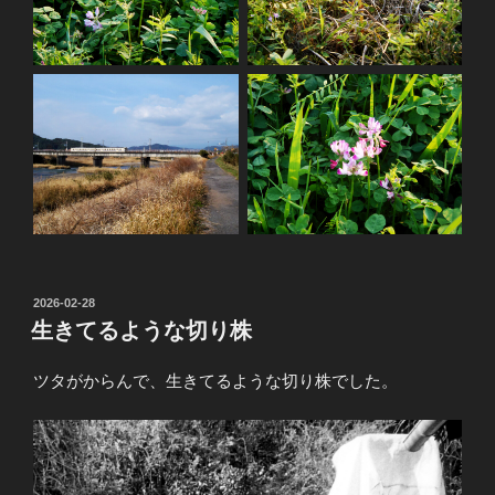
投
2026-02-28
稿
生きてるような切り株
日:
ツタがからんで、生きてるような切り株でした。