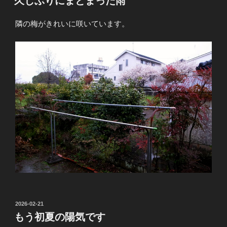
久しぶりにまとまった雨
日:
隣の梅がきれいに咲いています。
投
2026-02-21
稿
もう初夏の陽気です
日: