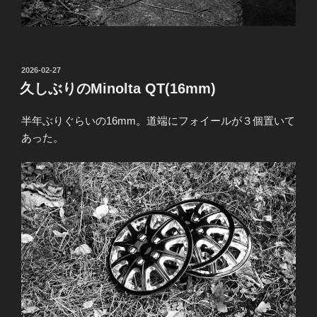
投
2026-02-27
稿
久しぶりのMinolta QT(16mm)
日:
半年ぶりぐらいの16mm。道端にフォイールが３個置いて
あった。