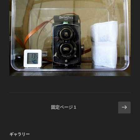
投
次
固定ページ
1
の
稿
ペ
の
ー
ペ
ギャラリー
ジ