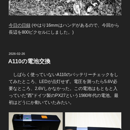
今日の日録
(やはり16mmはハンデがあるので、今回から
長辺を800ピクセルにしました。)
投
2026-02-26
稿
A110の電池交換
日:
しばらく使っていないA110のバッテリーチェックをし
てみたところ、LEDが点灯せず。電圧を測ったら5.6V必
要なところ、2.6Vしかなかった。この電池はもともと入
っていた”西”ドイツ製のPX27という1980年代の電池。最
初はどうにか動いていたみたい。