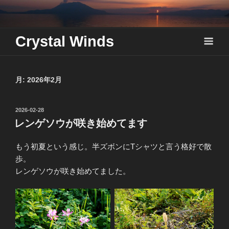
Skip
to
content
Crystal Winds
月:
2026年2月
投
2026-02-28
稿
レンゲソウが咲き始めてます
日:
もう初夏という感じ。半ズボンにTシャツと言う格好で散
歩。
レンゲソウが咲き始めてました。