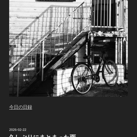
今日の日録
投
2026-02-22
稿