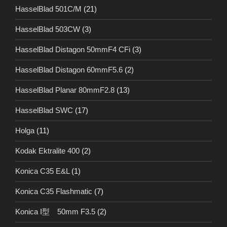
HasselBlad 501C/M
(21)
HasselBlad 503CW
(3)
HasselBlad Distagon 50mmF4 CFi
(3)
HasselBlad Distagon 60mmF5.6
(2)
HasselBlad Planar 80mmF2.8
(13)
HasselBlad SWC
(17)
Holga
(11)
Kodak Ektralite 400
(2)
Konica C35 E&L
(1)
Konica C35 Flashmatic
(7)
Konica I型 50mm F3.5
(2)