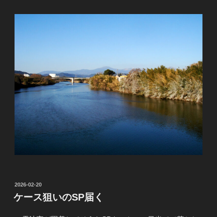
投
2026-02-20
稿
ケース狙いのSP届く
日: