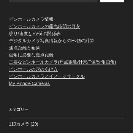
ピンホールカメラ情報
ピンホールカメラの露光時間の目安
絞り/速度とEV値の関係表
デジタルカメラ写真情報からのEv値の計算
焦点距離と画角
画角に必要な焦点距離
主要なピンホールカメラ(焦点距離/針穴/F値/対角画角)
ピンホールの穴のあけ方
ピンホールカメラとイメージサークル
My Pinhole Cameras
カテゴリー
110カメラ
(29)