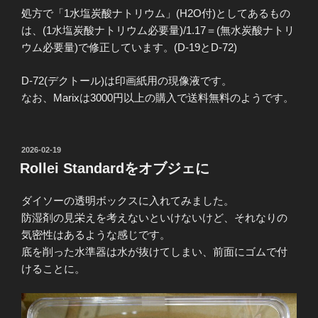
処方で「1水塩炭酸ナトリウム」(H2O付)としてあるもの
は、(1水塩炭酸ナトリウム必要量)/1.17＝(無水炭酸ナトリ
ウム必要量)で修正しています。(D-19とD-72)
D-72(デクトール)は印画紙用の現像液です。
なお、Marixは3000円以上の購入で送料無料のようです。
投
2026-02-19
稿
Rollei Standardをオブジェに
日:
ダイソーの透明ボックスに入れてみました。
防湿剤の見栄えを考えないといけないけど、それなりの
気密性はあるような感じです。
底を削った水準器は水が抜けてしまい、前面にゴムで付
けることに。