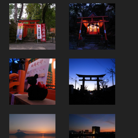
ー
ジ
送
り