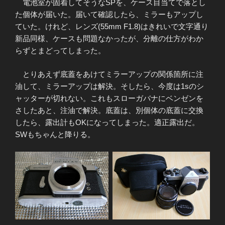
電池室が固着してそうなSPを、ケース目当てで落とし
た個体が届いた。届いて確認したら、ミラーもアップし
ていた。けれど、レンズ(55mm F1.8)はきれいで文字通り
新品同様、ケースも問題なかったが、分離の仕方がわか
らずとまどってしまった。
とりあえず底蓋をあけてミラーアップの関係箇所に注
油して、ミラーアップは解決。そしたら、今度は1sのシ
ャッターが切れない。これもスローガバナにベンゼンを
さしたあと、注油で解決。底蓋は、別個体の底蓋に交換
したら、露出計もOKになってしまった。適正露出だ。
SWもちゃんと降りる。