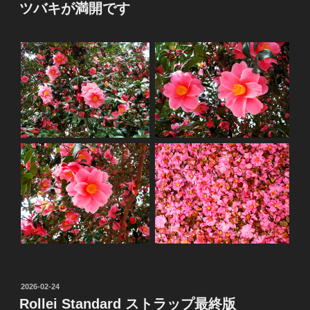
稿
ツバキが満開です
日:
投
2026-02-24
稿
Rollei Standard ストラップ最終版