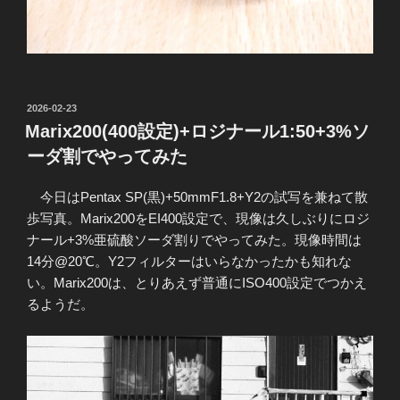
投
2026-02-23
稿
Marix200(400設定)+ロジナール1:50+3%ソ
日:
ーダ割でやってみた
今日はPentax SP(黒)+50mmF1.8+Y2の試写を兼ねて散
歩写真。Marix200をEI400設定で、現像は久しぶりにロジ
ナール+3%亜硫酸ソーダ割りでやってみた。現像時間は
14分@20℃。Y2フィルターはいらなかったかも知れな
い。Marix200は、とりあえず普通にISO400設定でつかえ
るようだ。