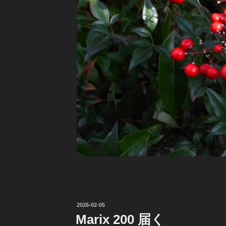
投
2026-02-05
稿
Marix 200 届く
日: