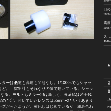
2026-
日の
2026-
震度
2026-
久し
2026-
月
2
ーは低速も高速も問題なし。1/1000sでもシャッ
けど。 露出計もそれなりの値で動いている。シャッ
9
になる。モルトもミラー部は新しく、裏蓋脇は若干残
16
の予定。付いていたレンズは55mmF2というあまり
レンズだったようだ。黄化しはじめているが、組み合わ
23