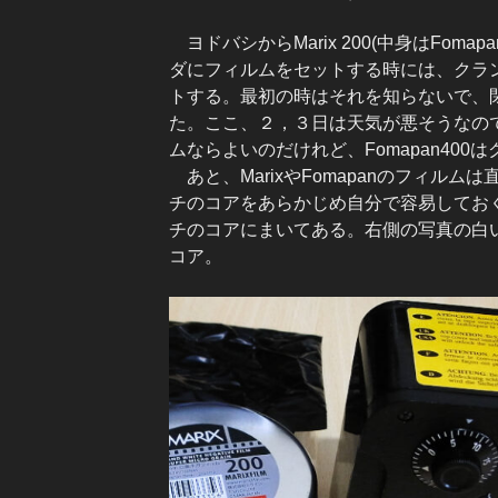
ヨドバシからMarix 200(中身はFom
ダにフィルムをセットする時には、クラ
トする。最初の時はそれを知らないで、
た。ここ、２，３日は天気が悪そうなの
ムならよいのだけれど、Fomapan40
あと、MarixやFomapanのフィルム
チのコアをあらかじめ自分で容易しておく必
チのコアにまいてある。右側の写真の白いの
コア。