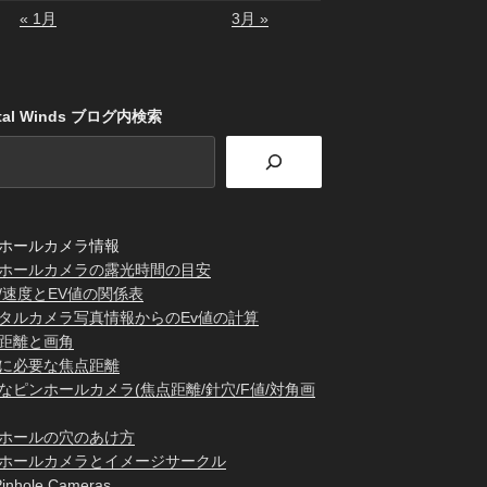
« 1月
3月 »
stal Winds ブログ内検索
ホールカメラ情報
ホールカメラの露光時間の目安
/速度とEV値の関係表
タルカメラ写真情報からのEv値の計算
距離と画角
に必要な焦点距離
なピンホールカメラ(焦点距離/針穴/F値/対角画
ホールの穴のあけ方
ホールカメラとイメージサークル
inhole Cameras