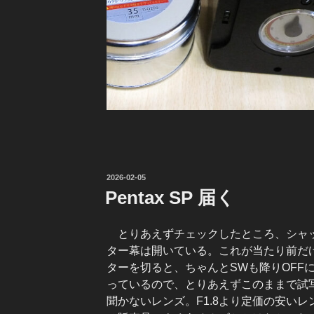
投
2026-02-05
稿
Pentax SP 届く
日:
とりあえずチェックしたところ、シャッタ
ター幕は開いている。これが当たり前だ
ターを切ると、ちゃんとSWも降りOFF
っているので、とりあえずこのままで試写
聞かないレンズ。F1.8より定価の安い