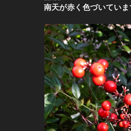
稿
南天が赤く色づいていま
日: