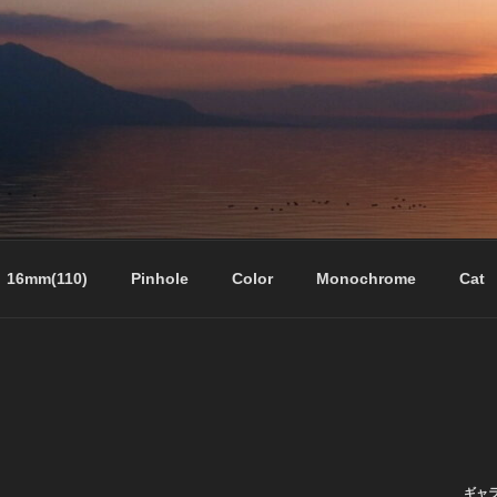
16mm(110)
Pinhole
Color
Monochrome
Cat
ギャ