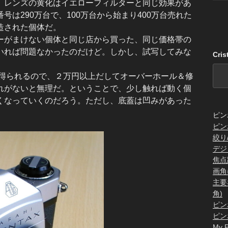
。レンズの黄化はイエローフィルターと同じ効果があ
は290万台で、100万台から始まり400万台売れた
造された個体だ。
がまけない個体と同じ店から買った、同じ価格帯の
いれば問題なかったのだけど。しかし、試写してみな
Cri
が得られるので、２万円以上だしてオーバーホール＆修
れがないと無理だ。ということで、少し触れば動く個
くなっていくのだろう。ただし、底蓋は凹みがあった
ピン
ピン
絞り
デジ
焦点
画角
主要
角)
ピン
ピン
My P