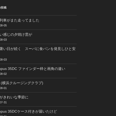
の投稿
列車がまた走ってました
08-05
い感じの夕焼け雲が
08-03
暑い日が続く スーパに食パンを発見しひと安
08-03
ympus 35DC ファインダー枠と画角の違い
08-02
C (横浜クルージングクラブ)
08-01
がきれいな季節に
07-31
ympus 35DCケース付きが届いたけど