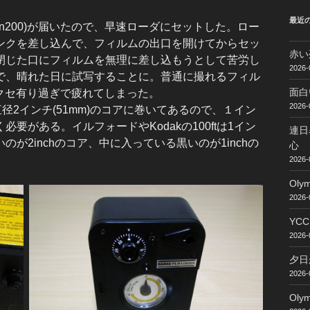
最近
apan200)が届いたので、早速ローダにセットした。ロー
ンクを差し込んで、フィルムの出口を開けてからセッ
赤い
閉じた口にフィルムを無理に差し込もうとして苦労し
2026-
で、晴れた日に試写することに。普通に撮れるフィル
面白
0はクセ有り過ぎで疲れてしまった。
2026-
は直径2インチ(51mm)のコアに巻いてあるので、１イン
要がある。イルフォードやKodakの100ftは1イン
連日
が2inchのコア、中に入っている黒いのが1inchの
心
2026-
Ol
2026-
YC
2026-
夕日
2026-
Ol