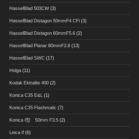
HasselBlad 503CW
(3)
HasselBlad Distagon 50mmF4 CFi
(3)
HasselBlad Distagon 60mmF5.6
(2)
HasselBlad Planar 80mmF2.8
(13)
HasselBlad SWC
(17)
Holga
(11)
Kodak Ektralite 400
(2)
Konica C35 E&L
(1)
Konica C35 Flashmatic
(7)
Konica I型 50mm F3.5
(2)
Leica If
(6)