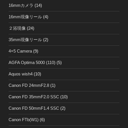
16mmカメラ
(14)
16mm現像リール
(4)
２浴現像
(24)
35mm現像リール
(2)
4×5 Camera
(9)
AGFA Optima 5000 (110)
(5)
Aquos wish4
(10)
Canon FD 24mmF2.8
(1)
Canon FD 35mmF2.0 SSC
(10)
Canon FD 50mmF1.4 SSC
(2)
Canon FTb(W1)
(6)