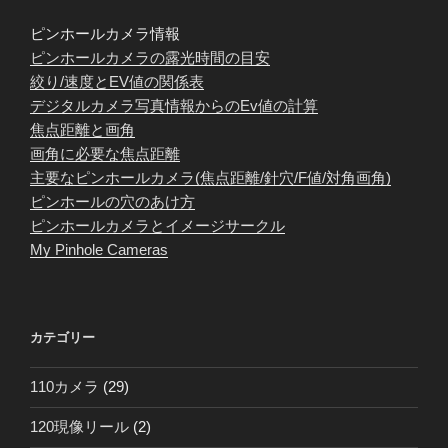
ピンホールカメラ情報
ピンホールカメラの露光時間の目安
絞り/速度とEV値の関係表
デジタルカメラ写真情報からのEv値の計算
焦点距離と画角
画角に必要な焦点距離
主要なピンホールカメラ(焦点距離/針穴/F値/対角画角)
ピンホールの穴のあけ方
ピンホールカメラとイメージサークル
My Pinhole Cameras
カテゴリー
110カメラ
(29)
120現像リール
(2)