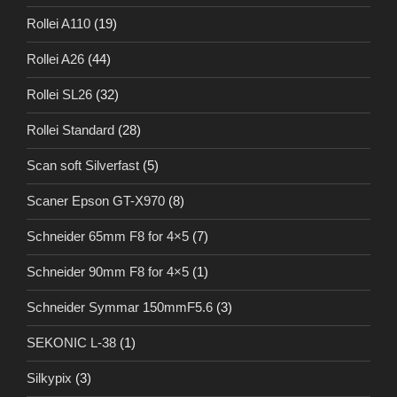
Rollei A110
(19)
Rollei A26
(44)
Rollei SL26
(32)
Rollei Standard
(28)
Scan soft Silverfast
(5)
Scaner Epson GT-X970
(8)
Schneider 65mm F8 for 4×5
(7)
Schneider 90mm F8 for 4×5
(1)
Schneider Symmar 150mmF5.6
(3)
SEKONIC L-38
(1)
Silkypix
(3)