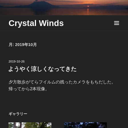
Skip
to
content
Crystal Winds
月:
2019年10月
投
2019-10-26
稿
ようやく涼しくなってきた
日:
夕方散歩がてらフイルムの残ったカメラをもちだした。
帰ってから2本現像。
ギャラリー