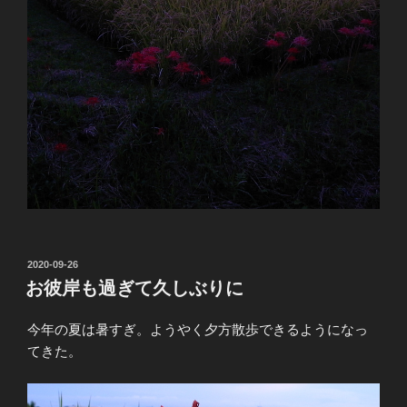
投
2020-09-26
稿
お彼岸も過ぎて久しぶりに
日:
今年の夏は暑すぎ。ようやく夕方散歩できるようになっ
てきた。