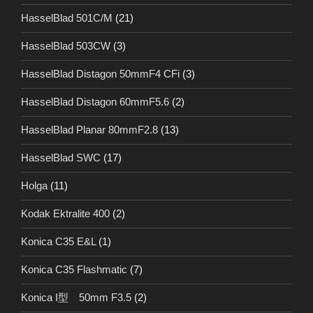
HasselBlad 501C/M
(21)
HasselBlad 503CW
(3)
HasselBlad Distagon 50mmF4 CFi
(3)
HasselBlad Distagon 60mmF5.6
(2)
HasselBlad Planar 80mmF2.8
(13)
HasselBlad SWC
(17)
Holga
(11)
Kodak Ektralite 400
(2)
Konica C35 E&L
(1)
Konica C35 Flashmatic
(7)
Konica I型 50mm F3.5
(2)