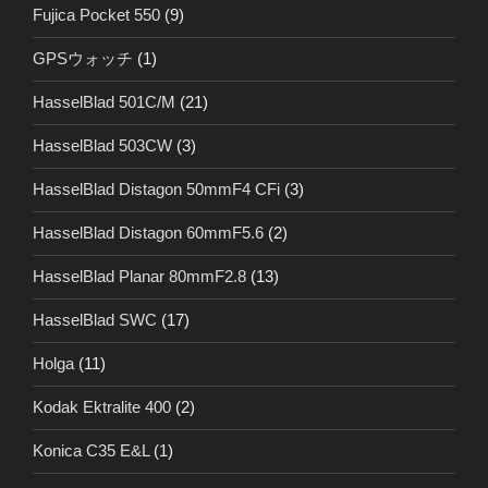
Fujica Pocket 550
(9)
GPSウォッチ
(1)
HasselBlad 501C/M
(21)
HasselBlad 503CW
(3)
HasselBlad Distagon 50mmF4 CFi
(3)
HasselBlad Distagon 60mmF5.6
(2)
HasselBlad Planar 80mmF2.8
(13)
HasselBlad SWC
(17)
Holga
(11)
Kodak Ektralite 400
(2)
Konica C35 E&L
(1)