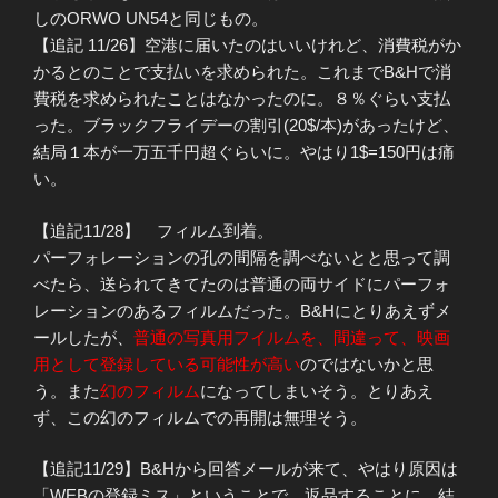
しのORWO UN54と同じもの。
【追記 11/26】空港に届いたのはいいけれど、消費税がか
かるとのことで支払いを求められた。これまでB&Hで消
費税を求められたことはなかったのに。８％ぐらい支払
った。ブラックフライデーの割引(20$/本)があったけど、
結局１本が一万五千円超ぐらいに。やはり1$=150円は痛
い。
【追記11/28】 フィルム到着。
パーフォレーションの孔の間隔を調べないとと思って調
べたら、送られてきてたのは普通の両サイドにパーフォ
レーションのあるフィルムだった。B&Hにとりあえずメ
ールしたが、
普通の写真用フイルムを、間違って、映画
用として登録している可能性が高い
のではないかと思
う。また
幻のフィルム
になってしまいそう。とりあえ
ず、この幻のフィルムでの再開は無理そう。
【追記11/29】B&Hから回答メールが来て、やはり原因は
「WEBの登録ミス」ということで、返品することに。結