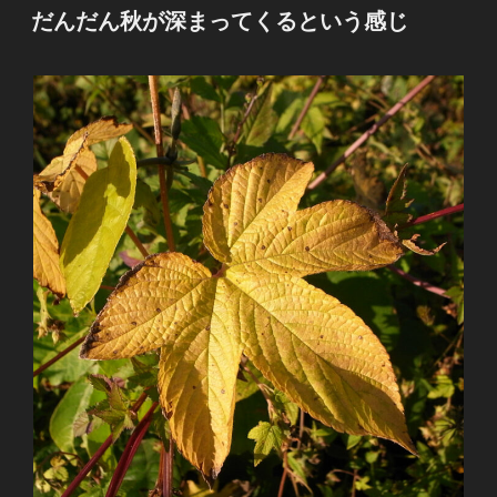
稿
だんだん秋が深まってくるという感じ
日: