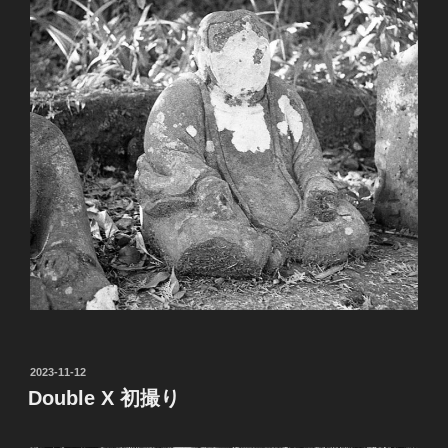
投
2023-11-12
稿
Double X 初撮り
日: