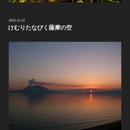
投
2023-11-21
稿
けむりたなびく薩摩の空
日: