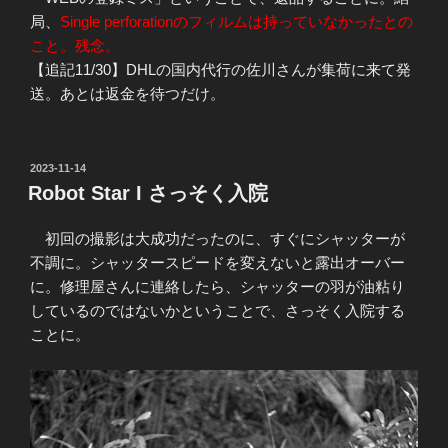
局、
Single perforationのフィルムは持っていなかったとの
こと。残念。
【追記11/30】DHLの国内代行の佐川さんが集荷に来て発
送。あとは返金を待つだけ。
投
2023-11-14
稿
Robot Star I さっそく入院
日:
初回の撮影は大成功だったのに、すぐにシャッターが
不調に。シャッタースピードを変えないと露出オーバー
に。修理屋さんに連絡したら、シャッターの羽が油粘り
しているのではないかということで、さっそく入院する
ことに。