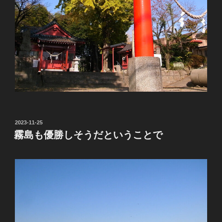
投
2023-11-25
稿
霧島も優勝しそうだということで
日: