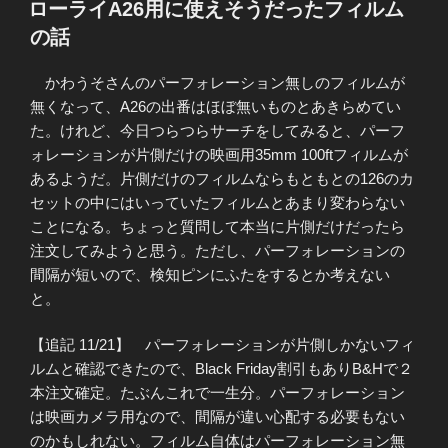
ローライA26用に使えそうだったフィルム
日:
の話
かわうそさんのパーフォレーション無しのフィルムが
無くなって、A26の出番はほぼ無いものとあきらめてい
た。けれど、今日つらつらサーチをしてみると、パーフ
ォレーションが片側だけの映画用35mm 100ftフィルムが
あるようだ。片側だけのフィルムならもともとの126のカ
セットの中にはいっていたフィルムとあまり変わらない
ことになる。ちょっと質問して本当に片側だけだったら
注文してみようと思う。ただし、パーフォレーションの
間隔が短いので、検知ピンにふたをするとか考えない
と。
【追記 11/21】 パーフォレーションが片側しかないフィ
ルムと確認できたので、Black Friday割引もありB&Hで２
本注文確定。たぶんこれで一生分。パーフォレーション
は映画カメラ用なので、間隔が違い心配する必要もない
のかもしれない。フィルム自体はパーフォレーション無