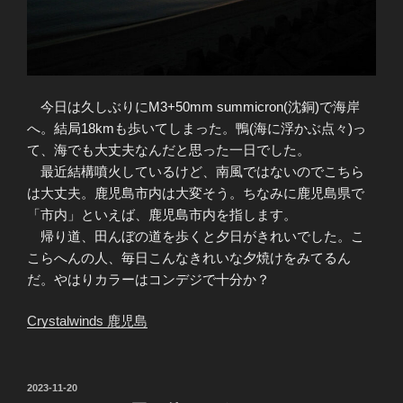
今日は久しぶりにM3+50mm summicron(沈銅)で海岸
へ。結局18kmも歩いてしまった。鴨(海に浮かぶ点々)っ
て、海でも大丈夫なんだと思った一日でした。
最近結構噴火しているけど、南風ではないのでこちら
は大丈夫。鹿児島市内は大変そう。ちなみに鹿児島県で
「市内」といえば、鹿児島市内を指します。
帰り道、田んぼの道を歩くと夕日がきれいでした。こ
こらへんの人、毎日こんなきれいな夕焼けをみてるん
だ。やはりカラーはコンデジで十分か？
Crystalwinds 鹿児島
投
2023-11-20
稿