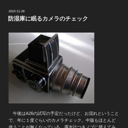
投
2023-11-28
稿
防湿庫に眠るカメラのチェック
日:
午後はA26の試写の予定だったけど、お流れということ
で、年に１度ぐらいのカメラチェック。中版もほとんど
使うことが無くなっている。露光計つきノブに替えてみ