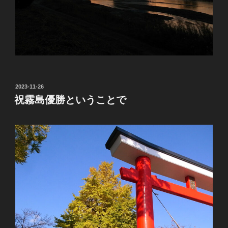
投
2023-11-26
稿
祝霧島優勝ということで
日: