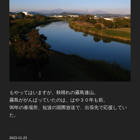
もやってはいますが、秋晴れの霧島連山。
霧島ががんばっていたのは、はや３０年も前。
90年の春場所、短波の国際放送で、出張先で応援してい
た。
投
2023-11-23