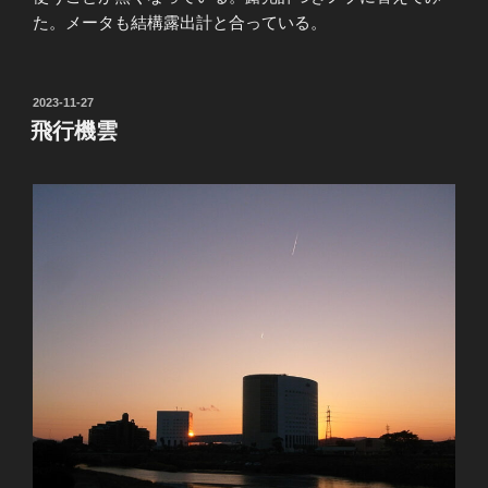
た。メータも結構露出計と合っている。
投
2023-11-27
稿
飛行機雲
日: