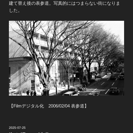
建て替え後の表参道。写真的にはつまらない街になりま
した。
【Filmデジタル化 2006/02/04 表参道】
投
2025-07-25
稿