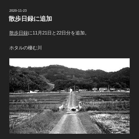
投
2020-11-23
稿
散歩日録に追加
日:
散歩日録
に11月21日と22日分を追加。
ホタルの棲む川