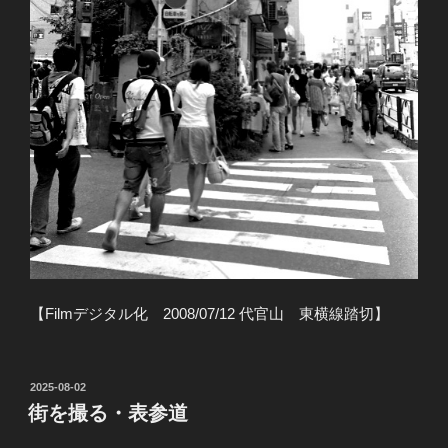
【Filmデジタル化 2008/07/12 代官山 東横線踏切】
投
2025-08-02
稿
街を撮る・表参道
日: