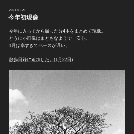
投
2021-01-21
稿
今年初現像
日:
今年に入ってから撮った分4本をまとめて現像。
どうにか画像はまともなようで一安心。
1月は寒すぎてペースが遅い。
散歩日録に追加した。(1月22日)