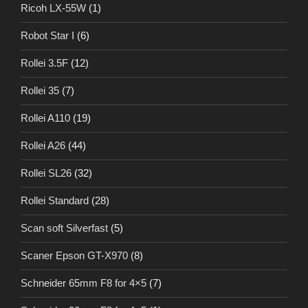
Ricoh LX-55W
(1)
Robot Star I
(6)
Rollei 3.5F
(12)
Rollei 35
(7)
Rollei A110
(19)
Rollei A26
(44)
Rollei SL26
(32)
Rollei Standard
(28)
Scan soft Silverfast
(5)
Scaner Epson GT-X970
(8)
Schneider 65mm F8 for 4×5
(7)