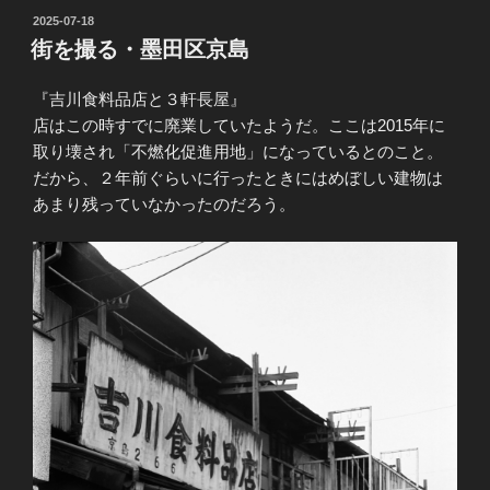
投
2025-07-18
稿
街を撮る・墨田区京島
日:
『吉川食料品店と３軒長屋』
店はこの時すでに廃業していたようだ。ここは2015年に
取り壊され「不燃化促進用地」になっているとのこと。
だから、２年前ぐらいに行ったときにはめぼしい建物は
あまり残っていなかったのだろう。