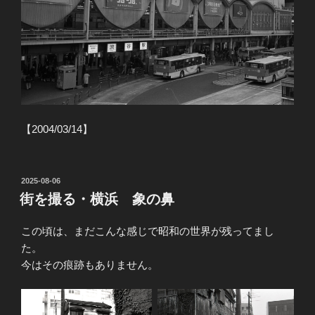
【2004/03/14】
投
2025-08-06
稿
街を撮る・横浜 象の鼻
日:
この頃は、まだこんな感じで昭和の世界が残ってまし
た。
今はその痕跡もありません。