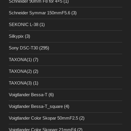
Schneider 90mm F8 for 4×5
(1)
Schneider Symmar 150mmF5.6
(3)
SEKONIC L-38
(1)
Silkypix
(3)
Sony DSC-T30
(295)
TAXONA(1)
(7)
TAXONA(2)
(2)
TAXONA(3)
(1)
Voigtlander Bessa-T
(6)
Voigtlander Bessa-T_square
(4)
Voigtlander Color Skopar 50mmF2.5
(2)
Voigtlander Color Skoparr 21mmF4
(2)