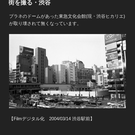
街を撮る・渋谷
日:
プラネのドームがあった東急文化会館(現・渋谷ヒカリエ)
が取り壊されて無くなっています。
【Filmデジタル化 2004/03/14 渋谷駅前】