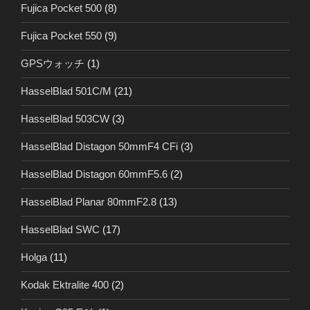
Fujica Pocket 500
(8)
Fujica Pocket 550
(9)
GPSウォッチ
(1)
HasselBlad 501C/M
(21)
HasselBlad 503CW
(3)
HasselBlad Distagon 50mmF4 CFi
(3)
HasselBlad Distagon 60mmF5.6
(2)
HasselBlad Planar 80mmF2.8
(13)
HasselBlad SWC
(17)
Holga
(11)
Kodak Ektralite 400
(2)