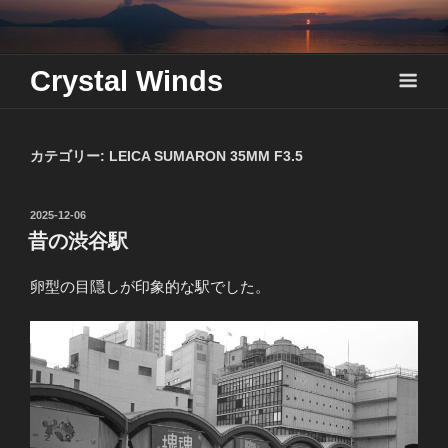
Skip
to
content
Crystal Winds
カテゴリー:
LEICA SUMARON 35MM F3.5
投
2025-12-06
稿
昔の渋谷駅
日:
卵型の目隠しが印象的な駅でした。