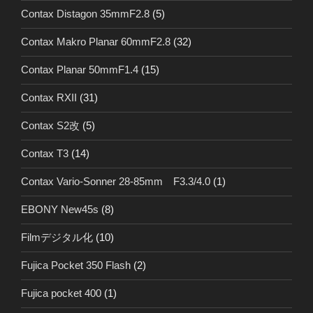
Contax Distagon 35mmF2.8
(5)
Contax Makro Planar 60mmF2.8
(32)
Contax Planar 50mmF1.4
(15)
Contax RXII
(31)
Contax S2改
(5)
Contax T3
(14)
Contax Vario-Sonner 28-85mm F3.3/4.0
(1)
EBONY New45s
(8)
Filmデジタル化
(10)
Fujica Pocket 350 Flash
(2)
Fujica pocket 400
(1)