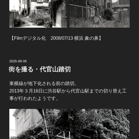
【Filmデジタル化 2008/07/13 横浜 象の鼻】
投
2025-08-06
稿
街を撮る・代官山踏切
日:
東横線が地下化される前の踏切。
2013年３月16日に渋谷駅から代官山駅までの切り替え工
事が行われたようです。