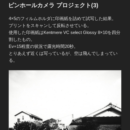
稿
ピンホールカメラ プロジェクト(3)
日:
4×5のフィルムホルダに印画紙を詰めて試写した結果。
プリントをスキャンして反転させている。
使用した印画紙はKentmere VC select Glossy 8×10を四分
割したもの。
Ev=15程度の状況で露光時間20秒。
とりあえず近くは写っているが、空は飛んでしまってい
る。