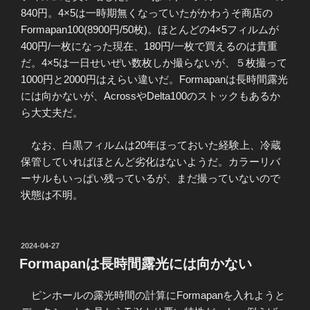
840円。4×5は一時期無くなっていたがかわうそ商店の
Formapan100(8900円/50枚)。ほとんどの4×5フィルムが
400円/一枚になった現在、180円/一枚で買えるのは貴重
だ。4×5は一日せいぜい数枚しか撮らないが、５枚撮って
1000円と2000円はえらい違いだ。Formapanは長時間露光
には向かないが、AcrossやDelta100のストックもあるか
ら大丈夫だ。
なお、白黒フィルムは20年ほっておいた経験上、冷蔵
保管していればほとんど劣化はないようだ。カラーリバ
ーサルもいっぱい残っているが、まだ撮っていないので
状態は不明。
投
2024-04-27
稿
Formapanは長時間露光には向かない
日:
ピンホールの露光時間の計算にFormapanを入れようと