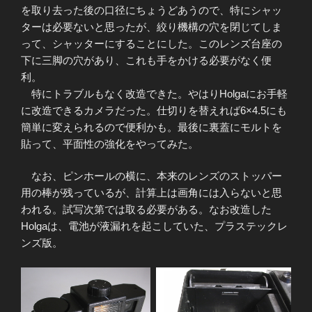
を取り去った後の口径にちょうどあうので、特にシャッ
ターは必要ないと思ったが、絞り機構の穴を閉じてしま
って、シャッターにすることにした。このレンズ台座の
下に三脚の穴があり、これも手をかける必要がなく便
利。
特にトラブルもなく改造できた。やはりHolgaにお手軽
に改造できるカメラだった。仕切りを替えれば6×4.5にも
簡単に変えられるので便利かも。最後に裏蓋にモルトを
貼って、平面性の強化をやってみた。
なお、ピンホールの横に、本来のレンズのストッパー
用の棒が残っているが、計算上は画角には入らないと思
われる。試写次第では取る必要がある。なお改造した
Holgaは、電池が液漏れを起こしていた、プラステックレ
ンズ版。