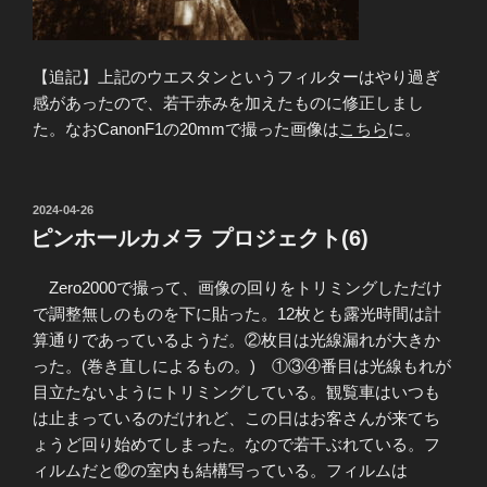
【追記】上記のウエスタンというフィルターはやり過ぎ
感があったので、若干赤みを加えたものに修正しまし
た。なおCanonF1の20mmで撮った画像は
こちら
に。
投
2024-04-26
稿
ピンホールカメラ プロジェクト(6)
日:
Zero2000で撮って、画像の回りをトリミングしただけ
で調整無しのものを下に貼った。12枚とも露光時間は計
算通りであっているようだ。②枚目は光線漏れが大きか
った。(巻き直しによるもの。) ①③④番目は光線もれが
目立たないようにトリミングしている。観覧車はいつも
は止まっているのだけれど、この日はお客さんが来てち
ょうど回り始めてしまった。なので若干ぶれている。フ
ィルムだと⑫の室内も結構写っている。フィルムは