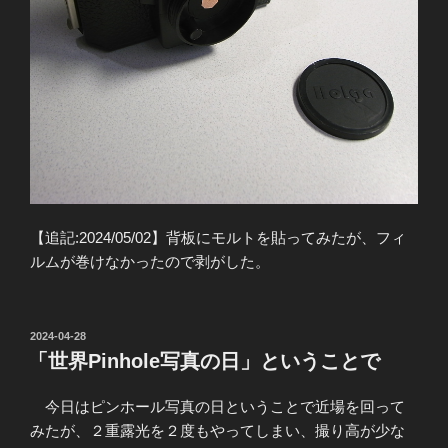
【追記:2024/05/02】背板にモルトを貼ってみたが、フィ
ルムが巻けなかったので剥がした。
投
2024-04-28
稿
「世界Pinhole写真の日」ということで
日:
今日はピンホール写真の日ということで近場を回って
みたが、２重露光を２度もやってしまい、撮り高が少な