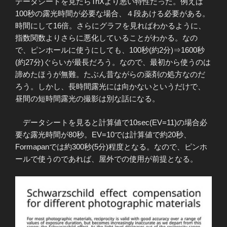
データシートを見たらTriXより悪い特性だった。例えば
100秒の露光時間が必要な場合、４段あける必要がある。
時間にして16倍。さらにグラフを見ればわかるように、
指数関数よりさらに悪化していることがわかる。なの
で、ピンホールに使うにしても、100秒(約2分)⇒1600秒
(約27分)ぐらいが最長だろう。なので、最初から使うのは
諦めたほうが無難。たぶん昔ながらの薬剤の処方なのだ
ろう。しかし、長時間露光には向かないというだけで、
昼間の短時間露光の撮影は別な話になる。
データシートを見ると計算値で10sec(EV=11)の場合必
要な露光時間が80秒。EV=10では計算値で約20秒、
Formapanでは約300秒(5分)程度となる。なので、ピンホ
ールで使うのであれば、屋外での使用が前提となる。