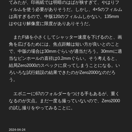
てみたが、印画紙では明暗のはばが狭すぎて、やはりフ
ィルムを使う必要がありそうだ。しかし、4×5のフィルム
は高すぎるので、中版120のフィルムしかない。135mm
はやはり解像度に限度がありありそうだ。
またF値を小さくしてシャッター速度を下げるのと、画
角を広げるためには、焦点距離は短い方が良いとのこと
で、中版の場合は30mmぐらいが適当だろう。30mmに適
当なピンホールの直径は0.2mmぐらい。そう考えると、
結局Zero2000のスペックに戻ってしまうことになる。い
ろいろな試行錯誤の結果できたのがZero2000なのだろ
う。
エボニーに67のフォルダーをつける手もあるが、重く
なるのが欠点。まだ一度も撮っていないので、Zero2000
の試し撮りをやってみることに。
投
2024-04-24