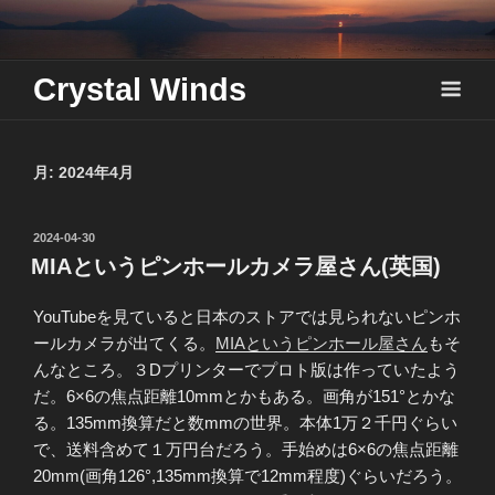
Skip
to
content
Crystal Winds
月:
2024年4月
投
2024-04-30
稿
MIAというピンホールカメラ屋さん(英国)
日:
YouTubeを見ていると日本のストアでは見られないピンホ
ールカメラが出てくる。
MIAというピンホール屋さん
もそ
んなところ。３Dプリンターでプロト版は作っていたよう
だ。6×6の焦点距離10mmとかもある。画角が151°とかな
る。135mm換算だと数mmの世界。本体1万２千円ぐらい
で、送料含めて１万円台だろう。手始めは6×6の焦点距離
20mm(画角126°,135mm換算で12mm程度)ぐらいだろう。