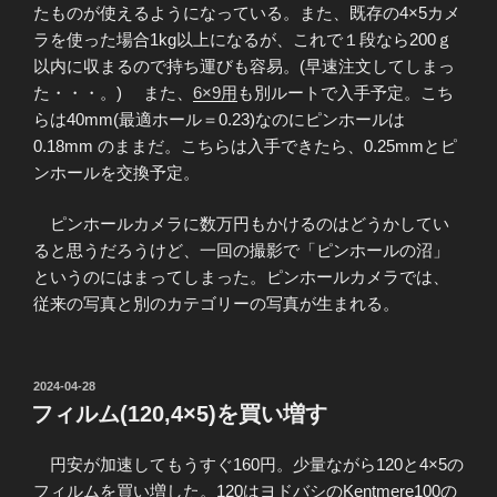
たものが使えるようになっている。また、既存の4×5カメ
ラを使った場合1kg以上になるが、これで１段なら200ｇ
以内に収まるので持ち運びも容易。(早速注文してしまっ
た・・・。) また、
6×9用
も別ルートで入手予定。こち
らは40mm(最適ホール＝0.23)なのにピンホールは
0.18mm のままだ。こちらは入手できたら、0.25mmとピ
ンホールを交換予定。
ピンホールカメラに数万円もかけるのはどうかしてい
ると思うだろうけど、一回の撮影で「ピンホールの沼」
というのにはまってしまった。ピンホールカメラでは、
従来の写真と別のカテゴリーの写真が生まれる。
投
2024-04-28
稿
フィルム(120,4×5)を買い増す
日:
円安が加速してもうすぐ160円。少量ながら120と4×5の
フィルムを買い増した。120はヨドバシのKentmere100の