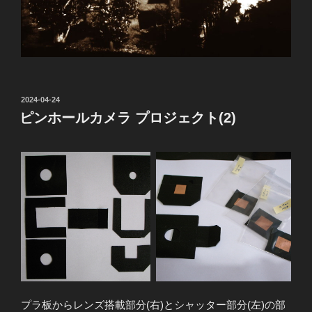
投
2024-04-24
稿
ピンホールカメラ プロジェクト(2)
日:
プラ板からレンズ搭載部分(右)とシャッター部分(左)の部