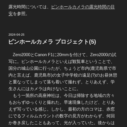
露光時間については、
ピンホールカメラの露光時間の目
安
を参照。
投
2024-04-25
稿
ピンホールカメラ プロジェクト(5)
日:
Zero2000とCanon F1に20mmを付けて、Zero2000の試
写に。ピンホールカメラといえば観覧車ということで、
国分の城山公園に行ったが、ちょうど市内(鹿児島県で市
内と言えば、鹿児島市)の女子中学校の遠足(?)のお昼休憩
と重なってしまって落ち着いて撮れず。とりあえず、学
生さんにはカメラは向けないことに。
もう一箇所の高座神社は、今日は掃除する地域の方々
もおらずゆっくりと撮れた。早速現像したけど、とりあ
えず写っている感じ。しかし、最初の方のコマは、赤窓
にでるフィルムカウントの数字の見方がわからず、何回
か巻き戻したこともあって、光が入っていた。後からは