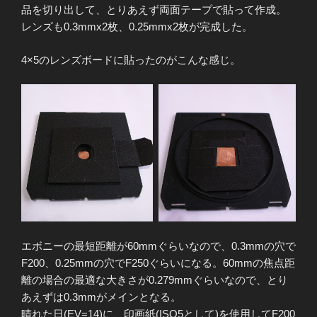
品を切り出して、とりあえず両面テープで貼って作成。
レンズも0.3mmx2枚、0.25mmx2枚が完成した。
4×5のレンズボードに貼ったのがこんな感じ。
エボニーの最短距離が60mmぐらいなので、0.3mmの穴で
F200、0.25mmの穴でF250ぐらいになる。60mmの焦点距
離の場合の最適な大きさが0.279mmぐらいなので、とり
あえずは0.3mmがメインとなる。
晴れた日(EV=14)に、印画紙(ISO5として)を使用してF200