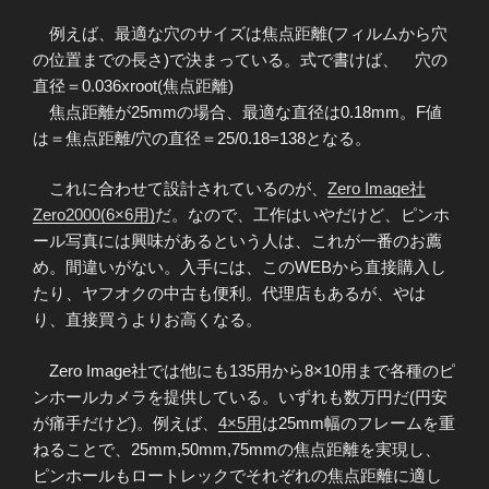
例えば、最適な穴のサイズは焦点距離(フィルムから穴
の位置までの長さ)で決まっている。式で書けば、 穴の
直径＝0.036xroot(焦点距離)
焦点距離が25mmの場合、最適な直径は0.18mm。F値
は＝焦点距離/穴の直径＝25/0.18=138となる。
これに合わせて設計されているのが、
Zero Image社
Zero2000(6×6用)
だ。なので、工作はいやだけど、ピンホ
ール写真には興味があるという人は、これが一番のお薦
め。間違いがない。入手には、このWEBから直接購入し
たり、ヤフオクの中古も便利。代理店もあるが、やは
り、直接買うよりお高くなる。
Zero Image社では他にも135用から8×10用まで各種のピ
ンホールカメラを提供している。いずれも数万円だ(円安
が痛手だけど)。例えば、
4×5用
は25mm幅のフレームを重
ねることで、25mm,50mm,75mmの焦点距離を実現し、
ピンホールもロートレックでそれぞれの焦点距離に適し