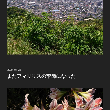
投
2024-04-25
稿
またアマリリスの季節になった
日: