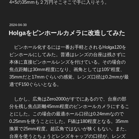
4×5の35mmも２万円そこそこで手に入りそう。
投
2024-04-30
稿
Holgaをピンホールカメラに改造してみた
日:
ピンホール化するには一番お手軽とされるHolga120を
ピンホールにしてみた。普通はレンズの台座は残さずに
本体に直接ピンホールレンズを付けている。その場合の
焦点距離は30mm程度になり、画角としては105°程度、
35mmだと17mmぐらいの感覚。レンズ口径は0.2mmが最
適でF150ぐらいとなる。
しかし、広角はZero2000がすでにあるので、台座の部
分を残し焦点距離45mm程度のピンホールカメラにするこ
とにした。この場合の最適ホール口径は0.24mmなので
0.25mmを使うことにした。F値は180程度となる。35mm
換算で25mm程度。超広角ではないが狭くもない。また、
台座を使うとちょうどレンズキャップの口径が、レンズ