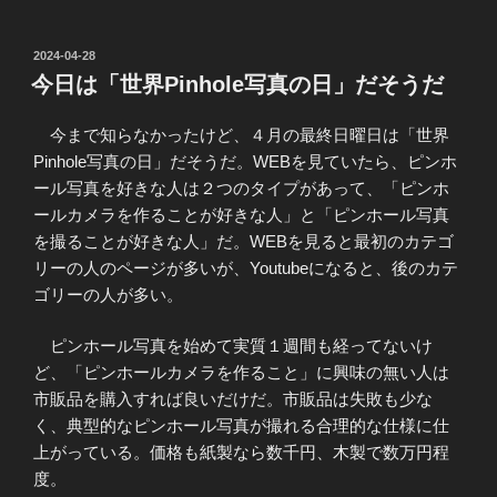
投
2024-04-28
稿
今日は「世界Pinhole写真の日」だそうだ
日:
今まで知らなかったけど、４月の最終日曜日は「世界
Pinhole写真の日」だそうだ。WEBを見ていたら、ピンホ
ール写真を好きな人は２つのタイプがあって、「ピンホ
ールカメラを作ることが好きな人」と「ピンホール写真
を撮ることが好きな人」だ。WEBを見ると最初のカテゴ
リーの人のページが多いが、Youtubeになると、後のカテ
ゴリーの人が多い。
ピンホール写真を始めて実質１週間も経ってないけ
ど、「ピンホールカメラを作ること」に興味の無い人は
市販品を購入すれば良いだけだ。市販品は失敗も少な
く、典型的なピンホール写真が撮れる合理的な仕様に仕
上がっている。価格も紙製なら数千円、木製で数万円程
度。