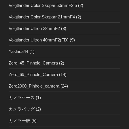
Voigtlander Color Skopar 50mmF2.5
(2)
Voigtlander Color Skoparr 21mmF4
(2)
Voigtlander Ultron 28mmF2
(3)
Voigtlander Ultron 40mmF2(FD)
(9)
Yashica44
(1)
Zero_45_Pinhole_Camera
(2)
Zero_69_Pinhole_Camera
(14)
Zero2000_Pinhole_camera
(24)
カメラケース
(1)
カメラバッグ
(2)
カメラ一般
(5)