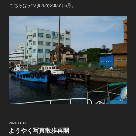
こちらはデジタルで2006年6月。
投
2024-11-12
稿
ようやく写真散歩再開
日: