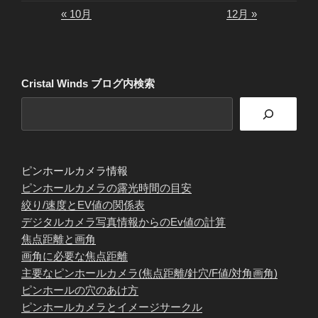
« 10月
12月 »
Cristal Winds ブログ内検索
ピンホールカメラ情報
ピンホールカメラの露光時間の目安
絞り/速度とEV値の関係表
デジタルカメラ写真情報からのEv値の計算
焦点距離と画角
画角に必要な焦点距離
主要なピンホールカメラ(焦点距離/針穴/F値/対角画角)
ピンホールの穴のあけ方
ピンホールカメラとイメージサークル