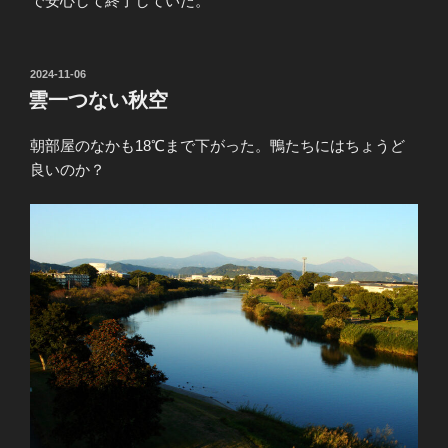
で安心して終了していた。
投
2024-11-06
稿
雲一つない秋空
日:
朝部屋のなかも18℃まで下がった。鴨たちにはちょうど
良いのか？