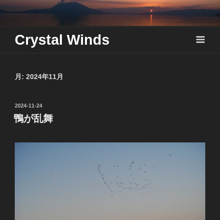
Skip
to
content
Crystal Winds
月:
2024年11月
投
2024-11-24
稿
鴨が乱舞
日: