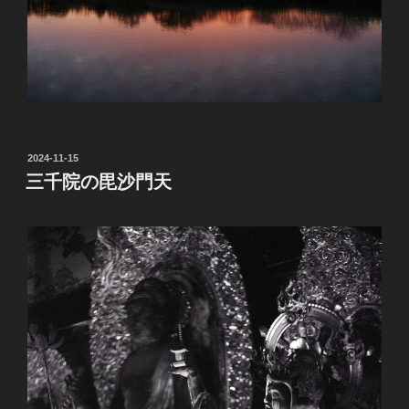
投
2024-11-15
稿
三千院の毘沙門天
日: