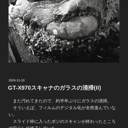
投
2024-11-10
稿
GT-X970スキャナのガラスの清掃(II)
日:
また汚れてきたので、約半年ぶりにガラスの清掃。
そういえば、フィルムのデジタル化が全然進んでいな
い。
スライド枠に入ったポジのスキャンが終わったところ