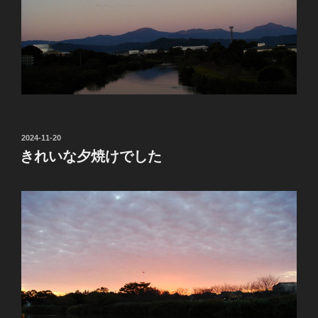
投
2024-11-20
稿
きれいな夕焼けでした
日: