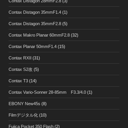
Contax Distagon 28mmF2.8
(3)
Contax Distagon 35mmF1.4
(1)
Contax Distagon 35mmF2.8
(5)
Contax Makro Planar 60mmF2.8
(32)
Contax Planar 50mmF1.4
(15)
Contax RXII
(31)
Contax S2改
(5)
Contax T3
(14)
Contax Vario-Sonner 28-85mm F3.3/4.0
(1)
EBONY New45s
(8)
Filmデジタル化
(10)
Fujica Pocket 350 Flash
(2)