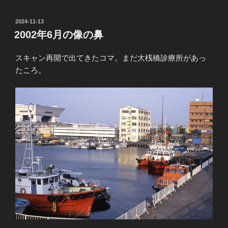
投
2024-11-13
稿
2002年6月の像の鼻
日:
スキャン再開で出てきたコマ。まだ大桟橋診療所があっ
たころ。