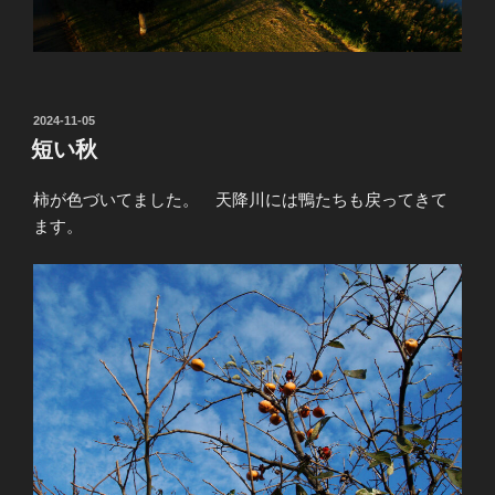
投
2024-11-05
稿
短い秋
日:
柿が色づいてました。 天降川には鴨たちも戻ってきて
ます。