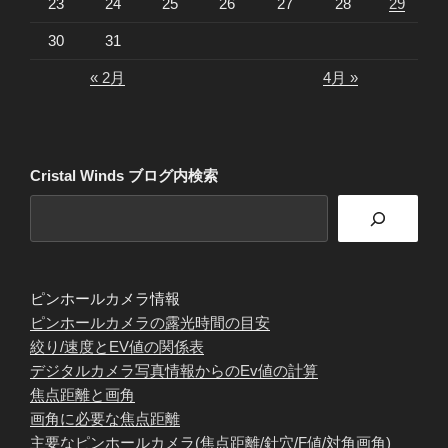
23
24
25
26
27
28
29
30
31
« 2月
4月 »
Cristal Winds ブログ内検索
ピンホールカメラ情報
ピンホールカメラの露光時間の目安
絞り/速度とEV値の関係表
デジタルカメラ写真情報からのEv値の計算
焦点距離と画角
画角に必要な焦点距離
主要なピンホールカメラ(焦点距離/針穴/F値/対角画角)