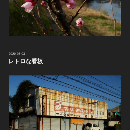
投
2020-03-03
稿
レトロな看板
日: