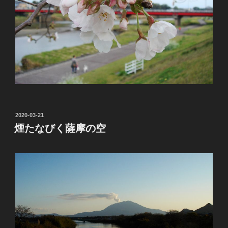
投
2020-03-21
稿
煙たなびく薩摩の空
日: