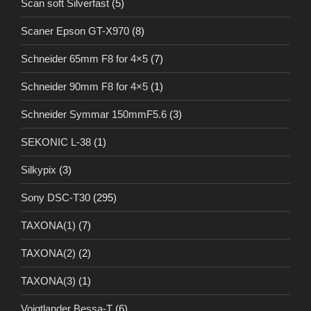
Scan soft Silverfast
(5)
Scaner Epson GT-X970
(8)
Schneider 65mm F8 for 4×5
(7)
Schneider 90mm F8 for 4×5
(1)
Schneider Symmar 150mmF5.6
(3)
SEKONIC L-38
(1)
Silkypix
(3)
Sony DSC-T30
(295)
TAXONA(1)
(7)
TAXONA(2)
(2)
TAXONA(3)
(1)
Voigtlander Bessa-T
(6)