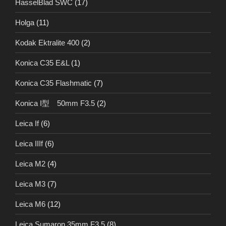
HasselBlad SWC
(17)
Holga
(11)
Kodak Ektralite 400
(2)
Konica C35 E&L
(1)
Konica C35 Flashmatic
(7)
Konica I型 50mm F3.5
(2)
Leica If
(6)
Leica IIIf
(6)
Leica M2
(4)
Leica M3
(7)
Leica M6
(12)
Leica Sumaron 35mm F3.5
(8)