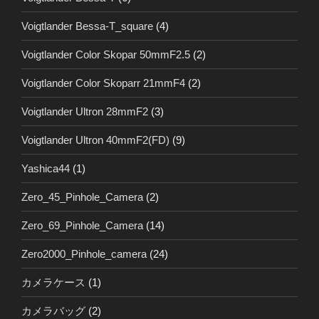
Voigtlander Bessa-T_square
(4)
Voigtlander Color Skopar 50mmF2.5
(2)
Voigtlander Color Skoparr 21mmF4
(2)
Voigtlander Ultron 28mmF2
(3)
Voigtlander Ultron 40mmF2(FD)
(9)
Yashica44
(1)
Zero_45_Pinhole_Camera
(2)
Zero_69_Pinhole_Camera
(14)
Zero2000_Pinhole_camera
(24)
カメラケース
(1)
カメラバッグ
(2)