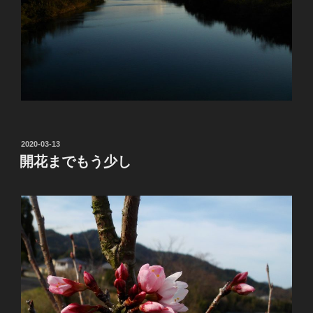
投
2020-03-13
稿
開花までもう少し
日: