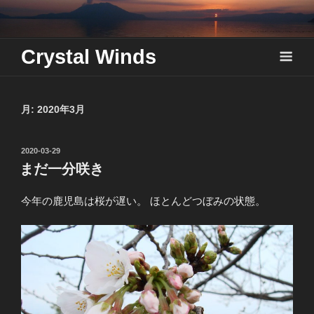
Skip
to
content
Crystal Winds
月:
2020年3月
投
2020-03-29
稿
まだ一分咲き
日:
今年の鹿児島は桜が遅い。 ほとんどつぼみの状態。