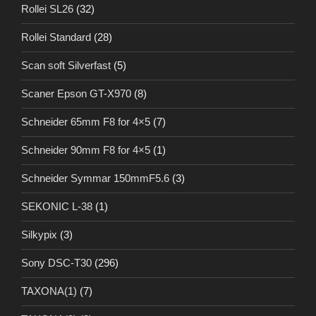
Rollei SL26
(32)
Rollei Standard
(28)
Scan soft Silverfast
(5)
Scaner Epson GT-X970
(8)
Schneider 65mm F8 for 4×5
(7)
Schneider 90mm F8 for 4×5
(1)
Schneider Symmar 150mmF5.6
(3)
SEKONIC L-38
(1)
Silkypix
(3)
Sony DSC-T30
(296)
TAXONA(1)
(7)