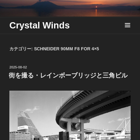
Skip
to
content
Crystal Winds
カテゴリー:
SCHNEIDER 90MM F8 FOR 4×5
投
2025-08-02
稿
街を撮る・レインボーブリッジと三角ビル
日: