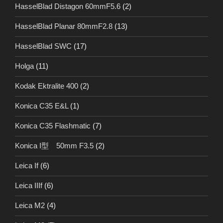
HasselBlad Distagon 60mmF5.6
(2)
HasselBlad Planar 80mmF2.8
(13)
HasselBlad SWC
(17)
Holga
(11)
Kodak Ektralite 400
(2)
Konica C35 E&L
(1)
Konica C35 Flashmatic
(7)
Konica I型 50mm F3.5
(2)
Leica If
(6)
Leica IIIf
(6)
Leica M2
(4)