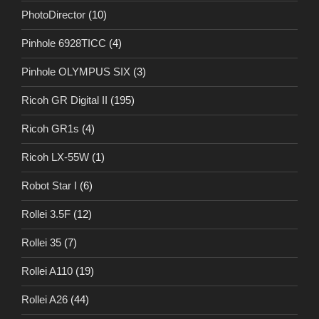
PhotoDirector
(10)
Pinhole 6928TICC
(4)
Pinhole OLYMPUS SIX
(3)
Ricoh GR Digital II
(195)
Ricoh GR1s
(4)
Ricoh LX-55W
(1)
Robot Star I
(6)
Rollei 3.5F
(12)
Rollei 35
(7)
Rollei A110
(19)
Rollei A26
(44)