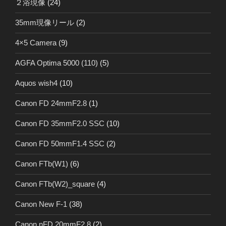
２浴現像
(24)
35mm現像リール
(2)
4×5 Camera
(9)
AGFA Optima 5000 (110)
(5)
Aquos wish4
(10)
Canon FD 24mmF2.8
(1)
Canon FD 35mmF2.0 SSC
(10)
Canon FD 50mmF1.4 SSC
(2)
Canon FTb(W1)
(6)
Canon FTb(W2)_square
(4)
Canon New F-1
(38)
Canon nFD 20mmF2.8
(2)