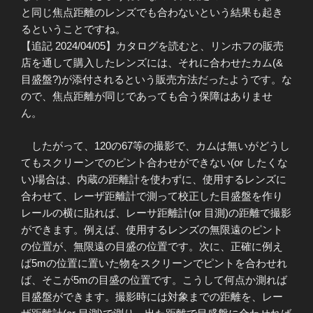
と同じ焦点距離のレンズでも合わないという結果も起き
るということですね。
【追記 2024/04/05】カタログを読むと、リンホフの販売
店を通して購入したレンズには、それに合わせたカム(&
目盛盤?)が添付されるという販売方法だったようです。な
ので、焦点距離が同じであっても合う保障はありませ
ん。
したがって、120の67等の撮影で、カムは無いがどうし
てもスクリーンでのピント合わせができない(or したくな
い)場合は、内蔵の距離計を使わずに、使用するレンズに
合わせて、レーザ距離計で測って校正した目盛盤を作り
レールの横に貼れば、レーサ距離計(or 目測)の距離で撮影
ができます。例えば、使用するレンズの無限遠のピント
の位置が、無限遠の目盛の位置です。次に、正確に例え
ば5mの位置に置いた物をスクリーンでピントを合わせれ
ば、そこが5mの目盛の位置です。こうして何点か測れば
目盛盤ができます。撮影時には対象までの距離を、レー