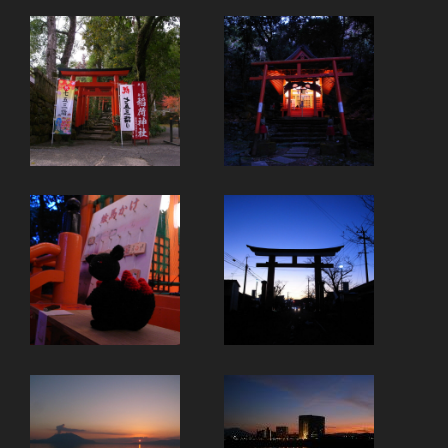
ー
ジ
送
り