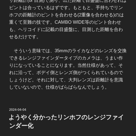
ザ距離計(or 目測)で測り、出た距離で目盛盤に合わせれば
ピントは合っているはずです。もともと、手持ちでリン
ホフの距離計のピントを合わせる(2重像を合わせる)のは
重くて至難の技です。CAMBO WIDE等のピント合わせ
も、ヘリコイドに記載の目盛盤に、目測した距離を合わ
せるだけです。
そういう意味では、35mmのライカなどのレンズを交換
できるレンジファインダータイプのカメラは、うまい作
りになっていることになります。当然仕様があって、そ
れに沿って、ボデイ側とレンズ側がつくられているので
しょうけど。それに対して、大判レンズは距離計を意識
していないので、仕様がばらばらなんでしょう。
投
2024-04-04
稿
ようやく分かったリンホフのレンジファイ
日:
ンダー化