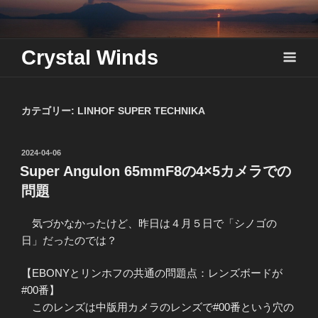
Skip
to
content
Crystal Winds
カテゴリー:
LINHOF SUPER TECHNIKA
投
2024-04-06
稿
Super Angulon 65mmF8の4×5カメラでの
日:
問題
気づかなかったけど、昨日は４月５日で「シノゴの
日」だったのでは？
【EBONYとリンホフの共通の問題点：レンズボードが
#00番】
このレンズは中版用カメラのレンズで#00番という穴の