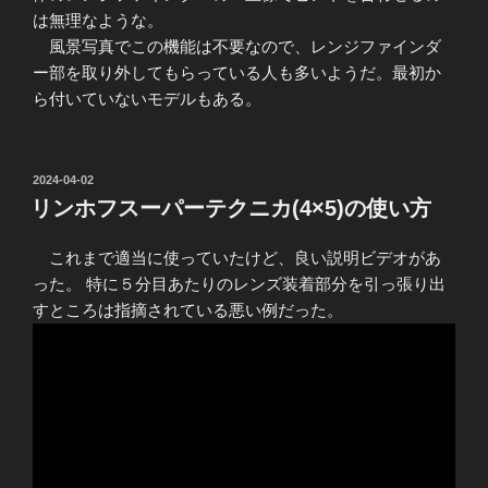
は無理なような。
風景写真でこの機能は不要なので、レンジファインダ
ー部を取り外してもらっている人も多いようだ。最初か
ら付いていないモデルもある。
投
2024-04-02
稿
リンホフスーパーテクニカ(4×5)の使い方
日:
これまで適当に使っていたけど、良い説明ビデオがあ
った。 特に５分目あたりのレンズ装着部分を引っ張り出
すところは指摘されている悪い例だった。