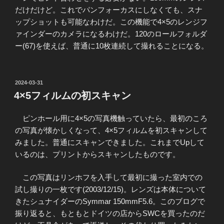
だけだけど。これでパンフォーカスにしなくても、スナ
ップショットも可能なわけだ。この機能で4×5のレンジフ
ァインダーのカメラになるわけだ。120のロールフォルダ
ー(67)を使えば、普通に10枚連続して撮れることになる。
投
2024-03-31
稿
4×5フィルムの初スキャン
日:
ピンホール用に4×5の写真機触っていたら、最初のころ
の写真が懐かしくなって、4×5フィルムを初スキャンして
みました。普通にスキャンできました。これまでUpして
いるのは、プリントからスキャンしたものです。
この写真はリンホフを入手して最初に撮った室内での
試し撮りの一枚です(2003/12/15)。レンズは本体について
きたシュナイダーのSymmar 150mmF5.6。このブログで
振り返ると、もともとドイツの店からSWCを買ったのだ