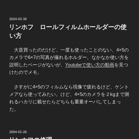
投
2024-03-30
稿
リンホフ ロールフィルムホールダーの使
日:
い方
大昔買ったのだけど、一度も使ったことのない、4×5の
カメラで6×7の写真が撮れるホルダー。なかなか使い方を
説明したページがないが、
Youtubeで使い方の動画
を見つ
けたのでメモ。
さすがに4×5のフィルムなら現像で疲れるけど、ケント
メアなら使ってみたい。けど、4×5のカメラを２kgまで測
れるハカリに載せたらどちらも重量オーバしてしまっ
た。
投
2004-01-26
稿