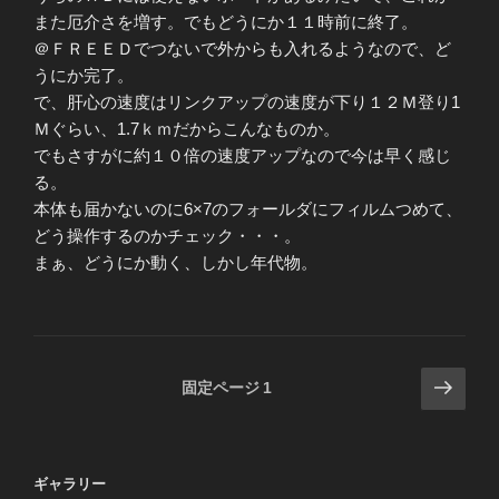
また厄介さを増す。でもどうにか１１時前に終了。
＠ＦＲＥＥＤでつないで外からも入れるようなので、ど
うにか完了。
で、肝心の速度はリンクアップの速度が下り１２Ｍ登り1
Ｍぐらい、1.7ｋｍだからこんなものか。
でもさすがに約１０倍の速度アップなので今は早く感じ
る。
本体も届かないのに6×7のフォールダにフィルムつめて、
どう操作するのかチェック・・・。
まぁ、どうにか動く、しかし年代物。
投
次
固定ページ
1
の
稿
ペ
の
ー
ペ
ギャラリー
ジ