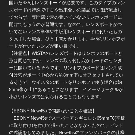
開いた4×5用レンズボードが必要です。このタイプのレン
ズボードは特殊で中古や出来合いの製品ではほぼ流通し
ておらず、専門店で穴の開いていないリンホフボードに
開けてもらうのが普通です。なので、レンズボードがつ
いてないレンズ単体や中版用レンズボードに付いたもの
を入手した場合、ひと手間かかります。4×5のリンホフボ
ードが付いたレンズが狙い目です。
【注意点】WISTAのレンズボードはリンホフのボードと
形は同じですが、レンズの取り付け穴がボードのセンタ
ーに開いているそうです。リンホフのボードはレンズ取
付け穴がボード中心から約8mm下にオフセットされてい
るそうで、ウイスタのボードをリンホフで使う場合は約
8mm像が上にあることになります。イメージサークルが
小さいレンズでは切られることにもなります。
【EBONY New45sで問題ないことを確認】
EBONY New45sでスーパーアンギュロン65mmF8(平板
に取り付け)を付けて撮ったことがなかったので、ピント
の確認をしてみました。New45sのフランジバックの仕様