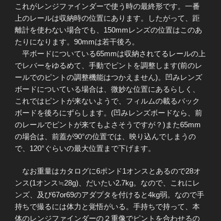
これがレンジファインダーで使う時の最終形です。一番
上のレールは収納時の位置にあります。したがって、距
離計を使わない場合でも、150mmレンズの位置はこのあ
たりになります。90mmは若干後ろ。
平ボードについている65mmは収納されてるレールの上
でレバーをゆるめて、手動でピントを調整します(前のレ
ールでのピントの調整機能はつかえません)。凹みレンズ
ボードについている場合は、微妙な位置にあるらしく、
これではピントが来ないようで、フィルムの載るバック
ボードを後ろにずらします。(凹みレンズボードなら、前
のレールでピントが来てもよさそうですが？)また65mm
の場合は、前蓋が90°の位置では、映り込んでしまうの
で、120°ぐらいの最大位置まで下げます。
なお重量はカタログに6ポンド1オンスとあるので28オ
ンス(1オンス≒28g)、だいたい2.7kg。なので、これにレ
ンズ、及び67or69のアダプタを付けると4kg弱。なので手
持ちで撮るには体力と覚悟がいる。手持ちで持って、本
体のレンジファインダーの２重像でピントを合わせるの