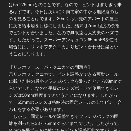
は65-275mmとのことです。なので、ピントはぎりぎり来
るはずです。今日はあいにく雨で家の中から無限遠のも
のを見ることはできず、30mぐらい先のアパートの屋上
にある給水塔を目標にしました。結果は7mm程度の余裕
でピントが合いました。なので無限遠も大丈夫のハズで
す。したがって、スーパーアンギュロン65mmF8を使う
場合には、リンホフテクニカよりピント合わせは楽とい
うことになります。
【リンホフ スーパテクニカでの問題点】
①リンホフテクニカで、ピント調整ができる可動レール
に載せた時の最小フランジバックを測ったところ88mmぐ
らいでした。なので平板のレンズボードで使用できるレ
ンズは90mm程度までということになります。したがっ
て、65mmのレンズは格納時の固定レールの上でピント合
わせをする必要があります。
しかし、固定レールで調整できるフランジバックの距
離を測ったら38～75mmぐらいまででした。したがって、
65mmを平ボードに付けたらピント調整可能ですが、例え