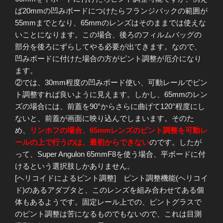
ば20mmの凹みボードにつけたらフランジバックの範囲が
55mmまでとなり、65mmのレンズはそのままでは使えな
いことになります。この場合、後ろのフィルムバッグの
部分を後ろにずらしてやる必要が出てきます。なので、
凹みボードに付けた場合の方がピント調整が厄介になり
ます。
②では、30mm程度の凹みボード使い、可動レールでピン
ト調整すれば良いように見えます。しかし、65mmのレン
ズの場合には、前蓋を90°からさらに曲げて120°程度にし
ないと、前蓋が画面に映り込んでしまいます。そのた
め、
リンホフの場合、65mmレンズのピント調整を可動レ
ールの上で行うのは、最初からできない
のです。したが
って、Super Angulon 65mmF8を使う場合、平ボードに付
けるという選択肢しかありません。
[ヘリコイドによるピント調整] ピント調整機能(ヘリコイ
ド)のあるアダプタと、このレンズを組み合わせてある個
体もあるようです。固定レール上での、ピントグラスで
のピント調整は苦になるものでもないので、これは目測