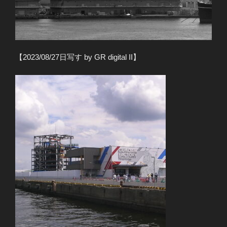
【2023/08/27日写す by GR digital II】