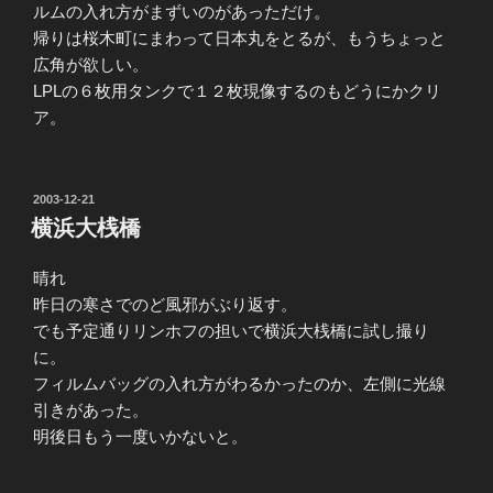
ルムの入れ方がまずいのがあっただけ。
帰りは桜木町にまわって日本丸をとるが、もうちょっと
広角が欲しい。
LPLの６枚用タンクで１２枚現像するのもどうにかクリ
ア。
投
2003-12-21
稿
横浜大桟橋
日:
晴れ
昨日の寒さでのど風邪がぶり返す。
でも予定通りリンホフの担いで横浜大桟橋に試し撮り
に。
フィルムバッグの入れ方がわるかったのか、左側に光線
引きがあった。
明後日もう一度いかないと。