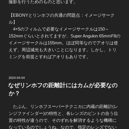
撮影を行うためのものと思います。
【EBONYとリンホフの共通の問題点：イメージサーク
ル】
4×5のフィルムで必要なイメージサークルは150～
152mmぐらいとされてますが、Super Angulon 65mmF8の
イメージサークルは155mm。ほぼ同等なのでアオリは使
えず、周辺減光も大きいことになります。しかし、トリ
ミングを前提とすればアオリもありです。
投
2024-04-04
稿
なぜリンホフの距離計にはカムが必要なの
日:
か？
たぶん、リンホフスーパーテクニカに内蔵の距離計(レ
ンジファインダー)の特性と、各レンズのピントの合う位
置の特性が違うので、そのずれを解消するような機構に
なっているのでしょうね。なので、指定のレンズでない