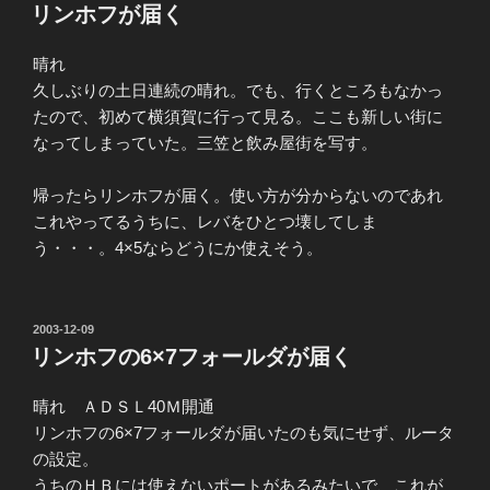
稿
リンホフが届く
日:
晴れ
久しぶりの土日連続の晴れ。でも、行くところもなかっ
たので、初めて横須賀に行って見る。ここも新しい街に
なってしまっていた。三笠と飲み屋街を写す。
帰ったらリンホフが届く。使い方が分からないのであれ
これやってるうちに、レバをひとつ壊してしま
う・・・。4×5ならどうにか使えそう。
投
2003-12-09
稿
リンホフの6×7フォールダが届く
日:
晴れ ＡＤＳＬ40Ｍ開通
リンホフの6×7フォールダが届いたのも気にせず、ルータ
の設定。
うちのＨＢには使えないポートがあるみたいで、これが