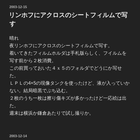
投
2003-12-15
稿
リンホフにアクロスのシートフィルムで写
日:
す
晴れ
夜リンホフにアクロスのシートフィルムで写す。
着いてきたフィルムホルダは手札版らしく、フイルムを
写す前から２枚消費。
この前買っておいた４ｘ５のフォルダでどうにか写せ
た。
ＬＰＬの4×5の現像タンクを使ったけど、液が入っていか
ない。結局暗黒でぶち込む。
２枚のうち一枚は擦り傷キズが多かったけど一応絵は出
た。
週末は横浜か鎌倉あたりで試し撮りか。
投
2003-12-14