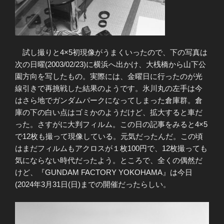
試し撮りと4×5初現像がうまくいったので、下の写真は
次の日曜(2003/02/23)に横浜へ出かけ、大桟橋から山下公
園方向を写したもの。実際には、金曜日に行ったのが光
線引きで再挑戦した結果のようです。氷川丸の左手は今
はさら地でガンダムパークになってしまった倉庫群。倉
庫の下の白い点はゴミかのようだけど、拡大すると車だ
った。さすがに大判フィルム。この日の記事をみると4×5
で12枚も撮って現像している。元気だったんだ。この頃
はまだフィルムもアクロスが１枚100円で、12枚撮っても
気にならない時代だったよう。ところで、全くの偶然だ
けど、『GUNDAM FACTORY YOKOHAMA』は今日
(2024年3月31日(日)までの開催だったらしい。