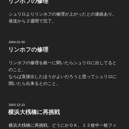
リンホフの修理
日:
シュリロよりリンホフの修理が上がったとの連絡あり。
発送から２週間で完了。
投
2004-01-09
稿
リンホフの修理
日:
リンホフの修理を銀一に聞いたらシュリロに出してると
のこと。
ならば直接出したほうがよいだろうと思ってシュリロに
聞いたら出来るとのこと。
投
2003-12-23
稿
横浜大桟橋に再挑戦
日:
横浜大桟橋に再挑戦、どうにかＯＫ。１２枚中一枚フィ