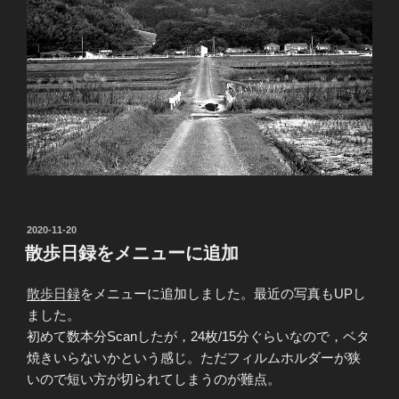
投
2020-11-20
稿
散歩日録をメニューに追加
日:
散歩日録
をメニューに追加しました。最近の写真もUPし
ました。
初めて数本分Scanしたが，24枚/15分ぐらいなので，ベタ
焼きいらないかという感じ。ただフィルムホルダーが狭
いので短い方が切られてしまうのが難点。