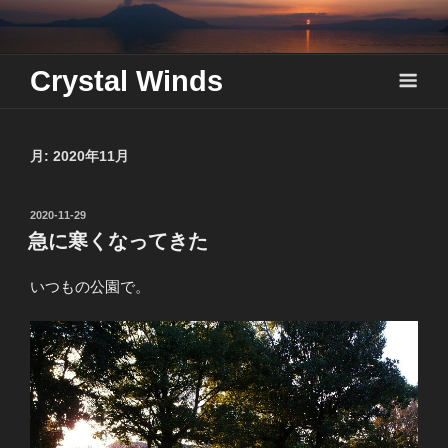
Skip
to
content
Crystal Winds
月:
2020年11月
投
2020-11-29
稿
急に寒くなってきた
日:
いつもの公園で。