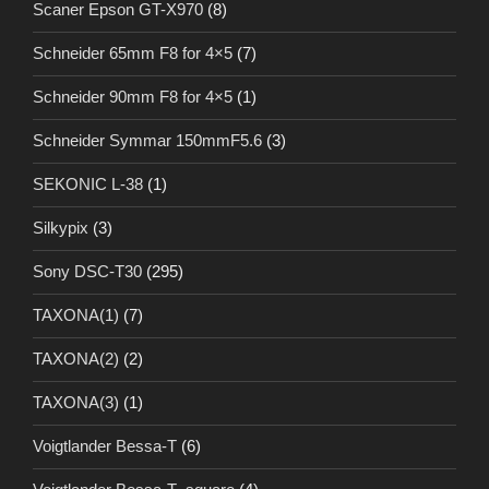
Scaner Epson GT-X970
(8)
Schneider 65mm F8 for 4×5
(7)
Schneider 90mm F8 for 4×5
(1)
Schneider Symmar 150mmF5.6
(3)
SEKONIC L-38
(1)
Silkypix
(3)
Sony DSC-T30
(295)
TAXONA(1)
(7)
TAXONA(2)
(2)
TAXONA(3)
(1)
Voigtlander Bessa-T
(6)