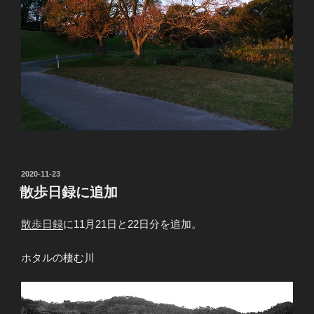
投
2020-11-23
稿
散歩日録に追加
日:
散歩日録
に11月21日と22日分を追加。
ホタルの棲む川