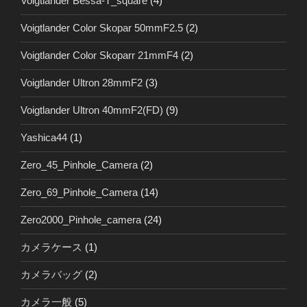
Voigtlander Bessa-T_square
(4)
Voigtlander Color Skopar 50mmF2.5
(2)
Voigtlander Color Skoparr 21mmF4
(2)
Voigtlander Ultron 28mmF2
(3)
Voigtlander Ultron 40mmF2(FD)
(9)
Yashica44
(1)
Zero_45_Pinhole_Camera
(2)
Zero_69_Pinhole_Camera
(14)
Zero2000_Pinhole_camera
(24)
カメラケース
(1)
カメラバッグ
(2)
カメラ一般
(5)