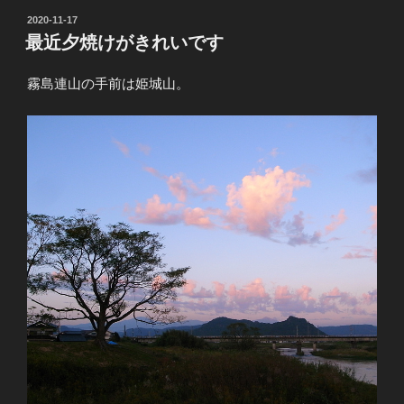
投
2020-11-17
稿
最近夕焼けがきれいです
日:
霧島連山の手前は姫城山。