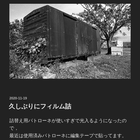
投
2020-11-19
稿
久しぶりにフィルム詰
日:
詰替え用パトローネが使いすぎで光入るようになったの
で，
最近は使用済みパトローネに編集テープで貼ってます。