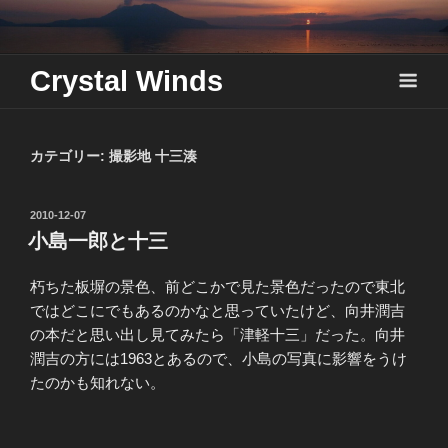
Skip
to
content
Crystal Winds
カテゴリー:
撮影地 十三湊
投
2010-12-07
稿
小島一郎と十三
日:
朽ちた板塀の景色、前どこかで見た景色だったので東北
ではどこにでもあるのかなと思っていたけど、向井潤吉
の本だと思い出し見てみたら「津軽十三」だった。向井
潤吉の方には1963とあるので、小島の写真に影響をうけ
たのかも知れない。