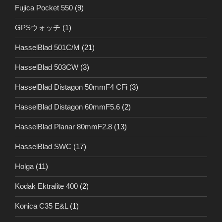
Fujica Pocket 550
(9)
GPSウォッチ
(1)
HasselBlad 501C/M
(21)
HasselBlad 503CW
(3)
HasselBlad Distagon 50mmF4 CFi
(3)
HasselBlad Distagon 60mmF5.6
(2)
HasselBlad Planar 80mmF2.8
(13)
HasselBlad SWC
(17)
Holga
(11)
Kodak Ektralite 400
(2)
Konica C35 E&L
(1)