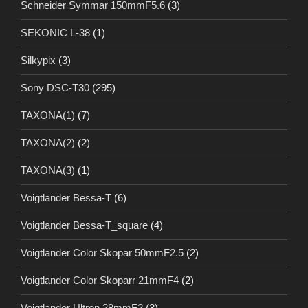
Schneider Symmar 150mmF5.6
(3)
SEKONIC L-38
(1)
Silkypix
(3)
Sony DSC-T30
(295)
TAXONA(1)
(7)
TAXONA(2)
(2)
TAXONA(3)
(1)
Voigtlander Bessa-T
(6)
Voigtlander Bessa-T_square
(4)
Voigtlander Color Skopar 50mmF2.5
(2)
Voigtlander Color Skoparr 21mmF4
(2)
Voigtlander Ultron 28mmF2
(3)