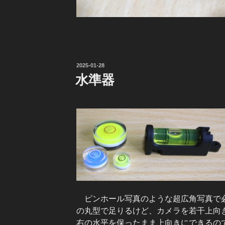
投
2025-01-28
稿
水準器
日:
ピンホール写真のような超広角写真で必
の丸型で足りるけど、カメラを若干上向
右の水平を保ったまま上向きにできるの