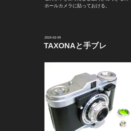
ホールカメラに貼っておける。
投
2024-02-09
稿
TAXONAと手ブレ
日: