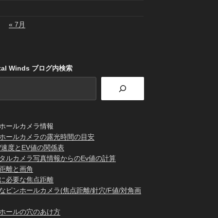
« 7月
stal Winds ブログ内検索
ホールカメラ情報
ホールカメラの露光時間の目安
/速度とEV値の関係表
タルカメラ写真情報からのEv値の計算
距離と画角
に必要な焦点距離
なピンホールカメラ(焦点距離/針穴/F値/対角画
ホールの穴のあけ方