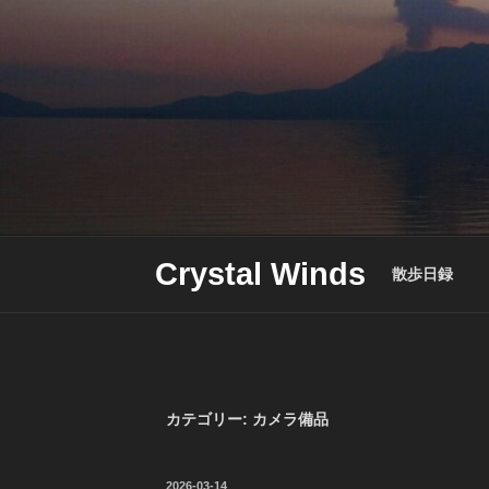
Skip
to
content
Crystal Winds
散歩日録
カテゴリー:
カメラ備品
投
2026-03-14