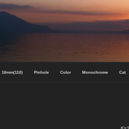
16mm(110)
Pinhole
Color
Monochrome
Cat
ギャ