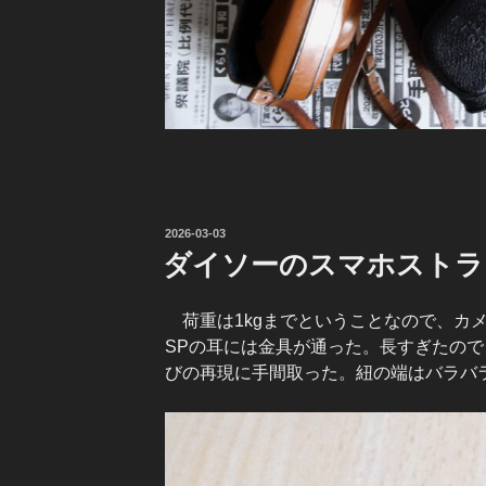
投
2026-03-03
稿
ダイソーのスマホストラ
日:
荷重は1kgまでということなので、カメ
SPの耳には金具が通った。長すぎたので
びの再現に手間取った。紐の端はバラバ