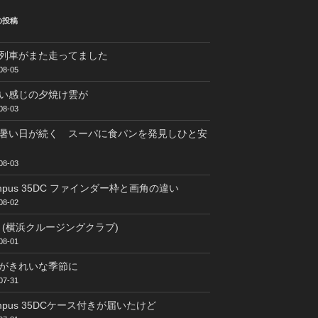
の投稿
列車がまた走ってました
08-05
い感じの夕焼け雲が
08-03
暑い日が続く スーパに食パンを発見しひと安
08-03
ympus 35DC ファインダー枠と画角の違い
08-02
C (横浜クルージングクラブ)
08-01
がきれいな季節に
07-31
ympus 35DCケース付きが届いたけど