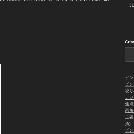
31
Cri
ピン
ピン
絞り
デジ
焦点
画角
主要
角)
ピン