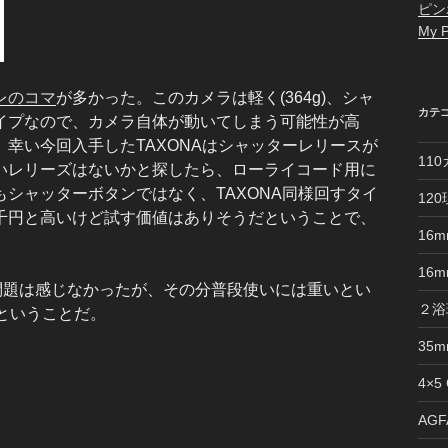
ピン
My P
レのコマ
が多かった。このカメラは軽く(364g)、シャ
カテ
イプなので、カメラ自体が動いてしまう可能性が高
幸い今回入手したTAXONAはシャッターレリースが
11
いレリーズはないかと探したら、ローライコード用に
シャッターボタンではなく、TAXONA同様回すタイ
12
千円と高いけど試す価値はありそうだということで、
16
16
問題は感じなかったが、その分普段使いには重いとい
２浴
きということだ。
35
4×5
AGFA