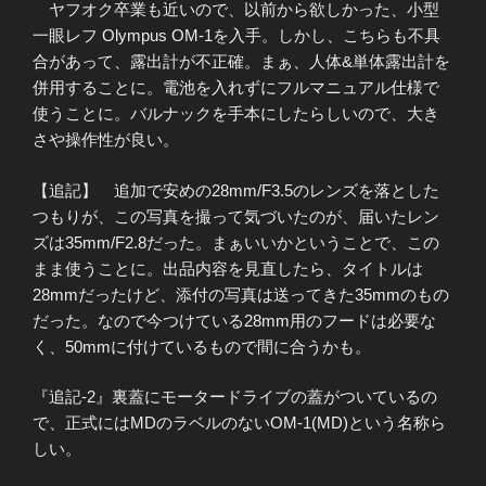
ヤフオク卒業も近いので、以前から欲しかった、小型
一眼レフ Olympus OM-1を入手。しかし、こちらも不具
合があって、露出計が不正確。まぁ、人体&単体露出計を
併用することに。電池を入れずにフルマニュアル仕様で
使うことに。バルナックを手本にしたらしいので、大き
さや操作性が良い。
【追記】 追加で安めの28mm/F3.5のレンズを落とした
つもりが、この写真を撮って気づいたのが、届いたレン
ズは35mm/F2.8だった。まぁいいかということで、この
まま使うことに。出品内容を見直したら、タイトルは
28mmだったけど、添付の写真は送ってきた35mmのもの
だった。なので今つけている28mm用のフードは必要な
く、50mmに付けているもので間に合うかも。
『追記-2』裏蓋にモータードライブの蓋がついているの
で、正式にはMDのラベルのないOM-1(MD)という名称ら
しい。