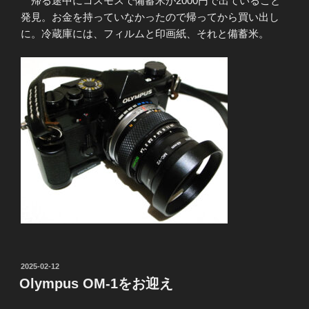
帰る途中にコスモスで備蓄米が2000円で出ていること
発見。お金を持っていなかったので帰ってから買い出し
に。冷蔵庫には、フィルムと印画紙、それと備蓄米。
投
2025-02-12
稿
Olympus OM-1をお迎え
日: