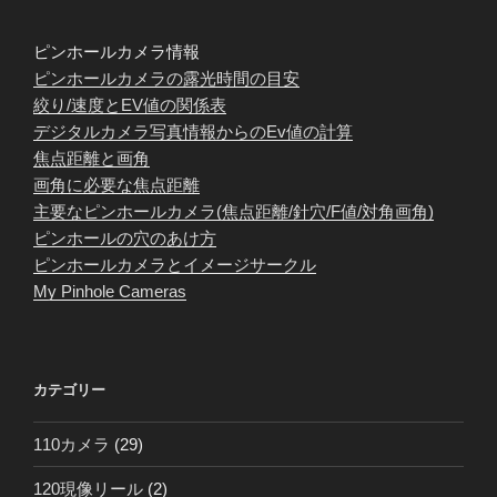
ピンホールカメラ情報
ピンホールカメラの露光時間の目安
絞り/速度とEV値の関係表
デジタルカメラ写真情報からのEv値の計算
焦点距離と画角
画角に必要な焦点距離
主要なピンホールカメラ(焦点距離/針穴/F値/対角画角)
ピンホールの穴のあけ方
ピンホールカメラとイメージサークル
My Pinhole Cameras
カテゴリー
110カメラ
(29)
120現像リール
(2)