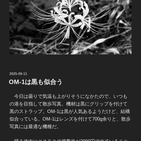
投
2025-09-11
稿
OM-1は黒も似合う
日:
今日は曇りで気温も上がりそうになかたので、いつも
の港を目指して散歩写真。機材は黒にグリップを付けて
黒のストラップ。OM-1は黒が人気あるようだけど、結構
似合っている。OM-1はレンズを付けて700g余りと、散歩
写真には最適な機種だ。