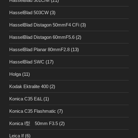
HasselBlad 501C/M
(21)
HasselBlad 503CW
(3)
HasselBlad Distagon 50mmF4 CFi
(3)
HasselBlad Distagon 60mmF5.6
(2)
HasselBlad Planar 80mmF2.8
(13)
HasselBlad SWC
(17)
Holga
(11)
Kodak Ektralite 400
(2)
Konica C35 E&L
(1)
Konica C35 Flashmatic
(7)
Konica I型 50mm F3.5
(2)
Leica If
(6)