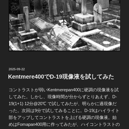
投
2025-09-22
稿
Kentmere400でD-19現像液を試してみた
日:
コントラストが弱いKentmerepan400に硬調の現像液を試
してみた。しかし、現像時間が分からずとりあえず、D-
19(1+1) 12分@20℃ で試してみたが、明らかに過現像だ
った。次回は9分で試してみることに。D-19はハイライト
部をアップしてコントラストを上げる硬調の現像液。始
めはFomapan400用に作ってみたが、ハイコントラストの