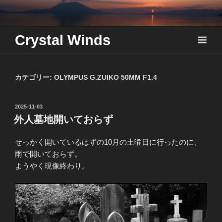
Skip
to
content
Crystal Winds
カテゴリー:
OLYMPUS G.ZUIKO 50MM F1.4
投
2025-11-03
稿
外人墓地開いておらず
日:
せっかく開いているはずの10月の土曜日に行ったのに、
雨で開いておらず。
ようやく現像終わり。