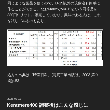
同じような薬品を使うので、D-19以外の現像液も簡単に
作ることができる。なおMarixでMX-19という同等品を
880円/1リットル販売していおり、興味のある人は、これ
を試してみるのもあり。
処方の出典は『暗室百科』(写真工業出版社、2003 第９
刷)p.53。
投
2025-09-19
稿
Kentmere400 調整後はこんな感じに
日: