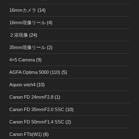
16mmカメラ
(14)
16mm現像リール
(4)
２浴現像
(24)
35mm現像リール
(2)
4×5 Camera
(9)
AGFA Optima 5000 (110)
(5)
Aquos wish4
(10)
Canon FD 24mmF2.8
(1)
Canon FD 35mmF2.0 SSC
(10)
Canon FD 50mmF1.4 SSC
(2)
Canon FTb(W1)
(6)