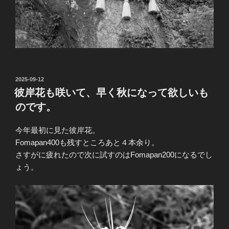
投
2025-09-12
稿
彼岸花も咲いて、早く秋になって欲しいも
日:
のです。
今年最初に見た彼岸花。
Fomapan400も残すところあと４本余り。
さすがに疲れたので次に試すのはFomapan200になるでし
ょう。