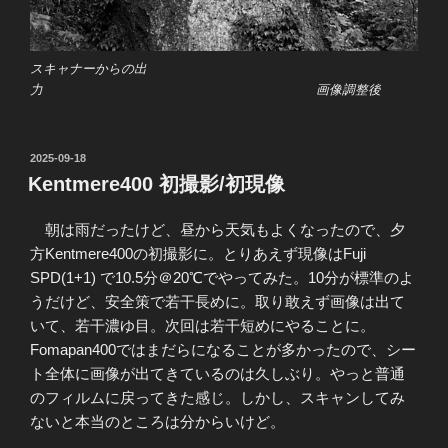
スキャナーからの出
力 画像調整後
投
2025-09-18
稿
Kentmere400 初撮影/初現像
日:
朝は雨だったけど、昼から天気もよくなったので、夕
方Kentmere400の初撮影に。とりあえず現像はFuji
SPD(1+1) で10.5分＠20℃でやってみた。10分が標準のよ
うだけど、安全策で若干長めに。取り敢えず画像は出て
いて、若干濃ゆ目。次回は若干短めにやることに。
Fomapan400ではまだらになることが多かったので、シー
ト全体に画像が出てきているのは久しぶり。やっと普通
のフィルムに戻ってきた感じ。しかし、スキャンしてみ
ないと本当のところは分からいけど。