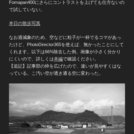
Fomapan400にさらにコントラストを上げても仕方ないの
で試していない。
本日の散歩写真
なお過減象のため、空などに粒子が一杯でるコマがあっ
たけど、PhotoDirector365を使えば、無かったことにして
くれます。以下は66%除去した例。画像が小さく分かり
にくいので、詳しくは
本編
で確認ください。
【追記】記事部の枠を広げたので、違いが見やすくはな
っている。こ汚い空が透き通る空に変わった。