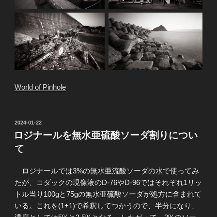
World of Pinhole
投
2024-01-22
稿
ロジナールを無水亜硫酸ソーダ割りについ
日:
て
ロジナールでは3%の無水亜流酸ソーダの水で使ってみ
たが、コダックの現像液のD-76やD-96ではそれぞれ1リッ
トル当り100gと75gの無水亜硫酸ソーダが処方に含まれて
いる。これを(1+1)で希釈してつかうので、半分になり、