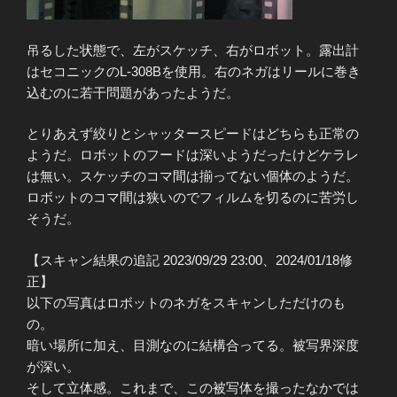
吊るした状態で、左がスケッチ、右がロボット。露出計
はセコニックのL-308Bを使用。右のネガはリールに巻き
込むのに若干問題があったようだ。
とりあえず絞りとシャッタースピードはどちらも正常の
ようだ。ロボットのフードは深いようだったけどケラレ
は無い。スケッチのコマ間は揃ってない個体のようだ。
ロボットのコマ間は狭いのでフィルムを切るのに苦労し
そうだ。
【スキャン結果の追記 2023/09/29 23:00、2024/01/18修
正】
以下の写真はロボットのネガをスキャンしただけのも
の。
暗い場所に加え、目測なのに結構合ってる。被写界深度
が深い。
そして立体感。これまで、この被写体を撮ったなかでは