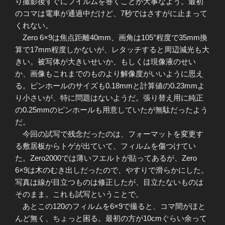
り撮影後すぐにフイルムを巻くことが大事なよう。最初
のコマは電車が通過中だけど、7秒ではさすがに止まって
くれない。
Zero 6×9は焦点距離40mm、画角は105°程度で35mm換
算で17mm程度しかないが、レタッチすると周辺減光も大
きい。被写体が大きいせいか、もしくは現像液のせい
か、画像もこれまでのものより解像度がいいように思え
る。ピンホールのサイズも0.18mmと計算値の0.23mmよ
り小さいが、特に問題はないようだ。張り替え用に純正
の0.25mmのピンホールも用意していたが無駄だったよう
だ。
今回の試写で残念だったのは、フォーマットを変更す
る敷居板からトゲが出ていて、フィルムを傷つけてい
た。Zero2000では薄いフエルトが貼ってあるが、Zero
6×9は木のむき出しだったので、やすりで滑らかにした。
写真は線が目立つものは修正したが、目立たないものは
そのまま。これも試写ということで。
あとこの120のフィルムを6×9で撮ると、コマ間がほと
んど無く、ちょっと困る。最初の方が10cmぐらい余って