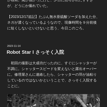
が、どうにか撮れていた。
【2023/12/17追記】たぶん無水亜硫酸ソーダを加えた分、
ネガが濃くなっているようなので、現像時間を９分前後
に短くしないといけないと思う、今日このごろ。
投
2023-11-14
稿
Robot Star I さっそく入院
日:
初回の撮影は大成功だったのに、すぐにシャッターが
不調に。シャッタースピードを変えないと露出オーバー
に。修理屋さんに連絡したら、シャッターの羽が油粘り
しているのではないかということで、さっそく入院する
ことに。