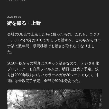
投
2025-08-16
稿
街を撮る・上野
日:
会社のOB会で上京した時に撮ったもの。これも、ロジナ
ール(1+25) 9分@20℃でちょっと濃すぎ。この冬からコロ
ナ禍で数年間、県間移動でも動きが取れなくなりまし
た。
2020年秋からの写真はスキャン済みなので、デジタル化
プロジェクトも白黒フィルムは、明日には完了予定。残
りは2000年以前の古いカラーネガが30シートぐらい。来
週には全数完了予定。全部で920本分あった。