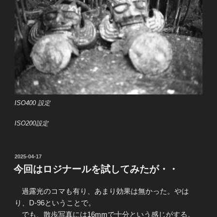
ISO400 設定
ISO200設定
投
2025-04-17
稿
今回はロジナールを試してみたが・・
日:
過露光のコマも有り、あまり効果は無かった。やは
り、D-96ということで。
でも、散歩写真には16mmで十分という感じがする。