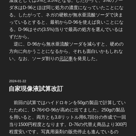
濃度としては5%と3.5%となる。したがって、3%のソー
ダ水はD-96とほぼ同じ処方の濃度になっていたことにな
る。したがって、ネガの硬軟が無水亜流酸ソーダで決ま
っているとすると、最初からD-96を使えば良いことにな
る。D-96はその(3.5%)当りで最高の処方を選んでいるは
ずだから。
逆に、D-96から無水亜流酸ソーダを減らすと、硬めの
方向に向かうことになるから、それも面白いかもしれな
い。なお、ソーダ割りの
元記事
を発見した。
投
2024-01-22
稿
自家現像液試算改訂
日:
前回の試算ではハイドロキンを50gの製品で計算してい
たために、D-76やD-96が高めに出てました。250gの製品
を用いると、両方とも3.8リットル用6,7回分の作成で一回
当り1500円程度となります。D-76の代替え商品より300円
程度安いです。写真用薬剤の販売停止も進んでいるの