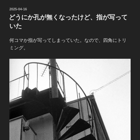
投
2025-04-16
稿
どうにか孔が無くなったけど、指が写って
日:
いた
何コマか指が写ってしまっていた。なので、四角にトリ
ミング。