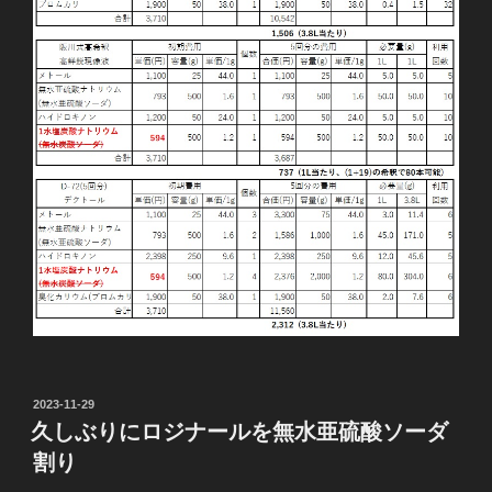
投
2023-11-29
稿
久しぶりにロジナールを無水亜硫酸ソーダ
日:
割り