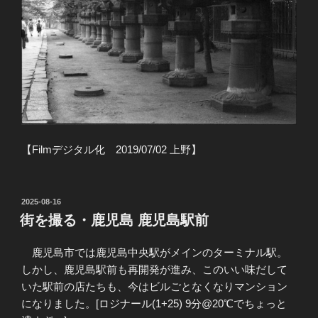
【Filmデジタル化 2019/07/02 上野】
投
2025-08-16
稿
街を撮る・鹿児島 鹿児島駅前
日:
鹿児島市では鹿児島中央駅がメインのターミナル駅。
しかし、鹿児島駅前も再開発が進み、このいい味だして
いた駅前の店たちも、今はビルごとなくなりマンション
になりました。[ロジナール(1+25) 9分@20℃でちょっと