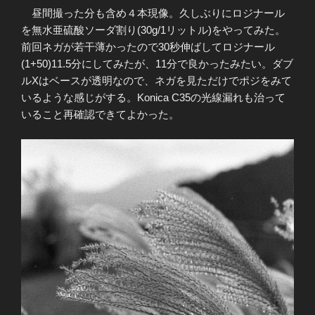
昼間撮った分も含め４本現像。久しぶりにロジナール
を無水亜硫酸ソーダ割り(30g/1リットル)をやってみた。
前回ネガが若干薄かったので30秒伸ばしてロジナール
(1+50)11.5分にしてみたが、11分で良かったみたい。ダブ
ルXはベースが透明なので、ネガを見ただけでポジをみて
いるような感じがする。Konica C35の光線漏れも治って
いること再確認できてよかった。