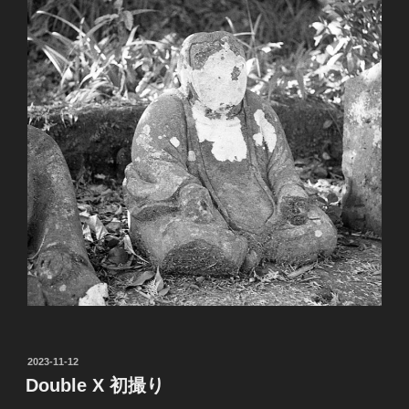
投
2023-11-12
稿
Double X 初撮り
日: