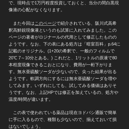
で、現時点で1万円程度投資しておくと、当分の間白黒現
像液の心配がなくなります。
また今回は
このページ
で紹介されている、阪川式高希
釈高鮮鋭現像液というのも試算に入れてみました。この
ページの著者がロジナールの代用として修正したものの
ようです。なお、下の表にある処方は「暗室百科」p.64に
記載のオリジナル。(1+20の希釈で、一般のフィルムで
20℃ 7～10分とある。) これだと、1リットルの原液で80
本程度現像できるこおとになり、費用が一桁下がりま
す。無水亜硫酸ソーダが少ないので、尖った結果が出る
ようです。軟調方向にするには無水亜硫酸ソーダを増や
してみます。いずれにしても、試してみる価値はありそ
うです。なお、上記HPでは修正を加えているの、処方や
温度/時間が違います。
この表で使われている薬品は現在ヨドバシ通販で簡単
に手に入るもので、種類も少ないので、揃えておいて損
はないでしょう。