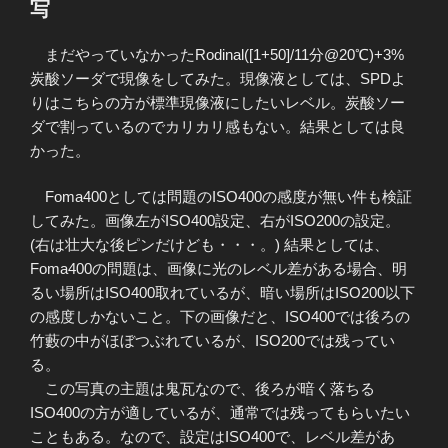
写
まだやっていなかったRodinal([1+50]/11分@20℃)+3%
炭酸ソーダで現像をしてみた。現像液としては、SPDよ
りはこちらの方が標準現像液にしたいレベル。炭酸ソー
ダで割っているのでカリカリ感もない。結果としては良
かった。
Foma400としては問題のISO400の感度が無い件も検証
してみた。画像左がISO400設定、右がISO200の設定。
(右は壮大な後ピンだけども・・・。) 結果としては、
Foma400の問題は、画像に光のレベル差がある場合、明
るい場所はISO400取れているが、暗い場所はISO200以下
の感度しかないこと。下の画像だと、ISO400では後ろの
竹藪の中がほぼつぶれているが、ISO200では残ってい
る。
この写真の主題は鬼瓦なので、後ろが暗く落ちる
ISO400の方が適しているが、通常では残ってもらいたい
こともある。なので、設定はISO400で、レベル差があ