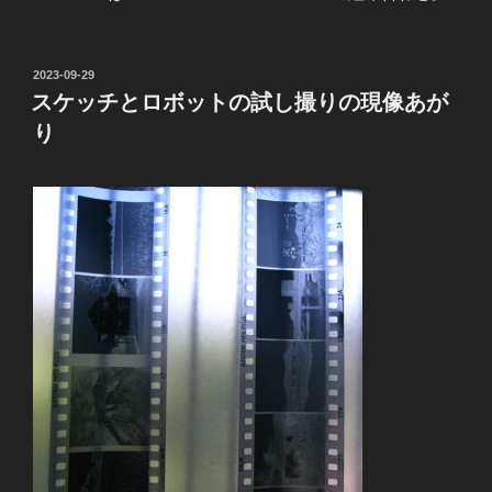
投
2023-09-29
稿
スケッチとロボットの試し撮りの現像あが
日:
り