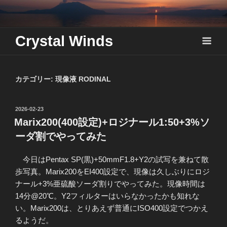
Skip
to
content
Crystal Winds
カテゴリー:
現像液 RODINAL
投
2026-02-23
稿
Marix200(400設定)+ロジナール1:50+3%ソ
日:
ーダ割でやってみた
今日はPentax SP(黒)+50mmF1.8+Y2の試写を兼ねて散
歩写真。Marix200をEI400設定で、現像は久しぶりにロジ
ナール+3%亜硫酸ソーダ割りでやってみた。現像時間は
14分@20℃。Y2フィルターはいらなかったかも知れな
い。Marix200は、とりあえず普通にISO400設定でつかえ
るようだ。