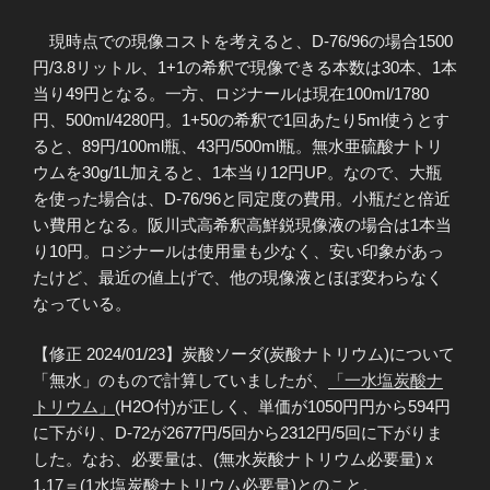
現時点での現像コストを考えると、D-76/96の場合1500
円/3.8リットル、1+1の希釈で現像できる本数は30本、1本
当り49円となる。一方、ロジナールは現在100ml/1780
円、500ml/4280円。1+50の希釈で1回あたり5ml使うとす
ると、89円/100ml瓶、43円/500ml瓶。無水亜硫酸ナトリ
ウムを30g/1L加えると、1本当り12円UP。なので、大瓶
を使った場合は、D-76/96と同定度の費用。小瓶だと倍近
い費用となる。阪川式高希釈高鮮鋭現像液の場合は1本当
り10円。ロジナールは使用量も少なく、安い印象があっ
たけど、最近の値上げで、他の現像液とほぼ変わらなく
なっている。
【修正 2024/01/23】炭酸ソーダ(炭酸ナトリウム)について
「無水」のもので計算していましたが、
「一水塩炭酸ナ
トリウム」
(H2O付)が正しく、単価が1050円円から594円
に下がり、D-72が2677円/5回から2312円/5回に下がりま
した。なお、必要量は、(無水炭酸ナトリウム必要量)ｘ
1.17＝(1水塩炭酸ナトリウム必要量)とのこと。