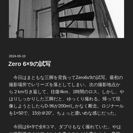
投
2024-05-10
稿
Zero 6×9の試写
日:
今日はまともな三脚を背負ってZero6x9の試写。最初の
撮影場所でレリーズを落としてしまい、次の撮影地点か
ら２km引き返して、往復4km、1時間のロス。しかし、や
はりしっかりした三脚だと、ゆっくり撮れる。帰って現
像しようとしたらD-96が200mlしかなく断念。ロジナール
を1+50で、15分＠20°。ちょっと濃いめな感じだった。
今回は6×9で全8コマ、ダブりもなく撮れていた。やは