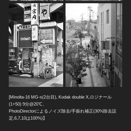
[Minolta-16 MG-s(2台目), Kodak double X,ロジナール
(1+50) 9分@20℃、
PhotoDirectorによるノイズ除去/手振れ補正(30%除去設
定,6,7,10は100%)】