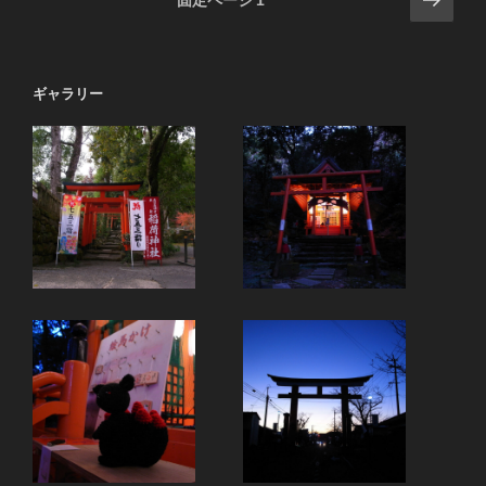
の
稿
ペ
の
ー
ペ
ギャラリー
ジ
ー
ジ
送
り