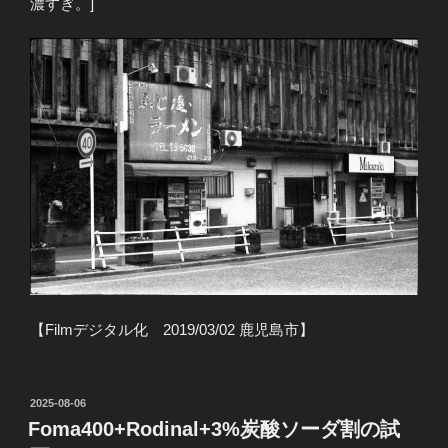
濃すぎ。]
【Filmデジタル化 2019/03/02 鹿児島市】
投
2025-08-06
稿
Foma400+Rodinal+3%炭酸ソーダ割の試
日: