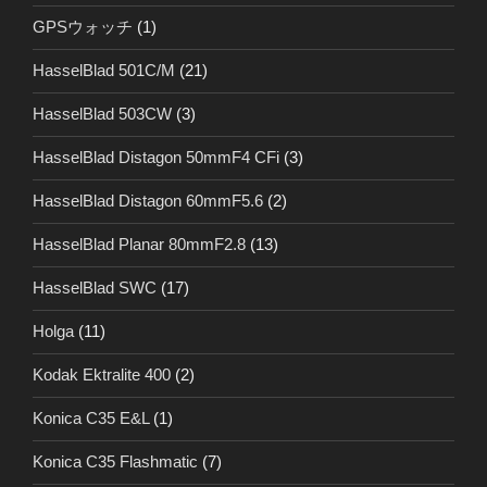
GPSウォッチ
(1)
HasselBlad 501C/M
(21)
HasselBlad 503CW
(3)
HasselBlad Distagon 50mmF4 CFi
(3)
HasselBlad Distagon 60mmF5.6
(2)
HasselBlad Planar 80mmF2.8
(13)
HasselBlad SWC
(17)
Holga
(11)
Kodak Ektralite 400
(2)
Konica C35 E&L
(1)
Konica C35 Flashmatic
(7)