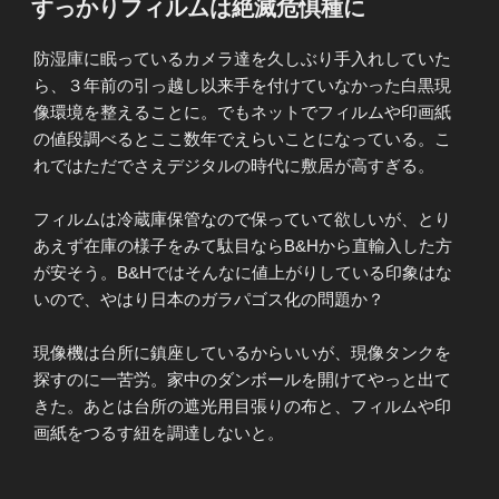
すっかりフィルムは絶滅危惧種に
日:
防湿庫に眠っているカメラ達を久しぶり手入れしていた
ら、３年前の引っ越し以来手を付けていなかった白黒現
像環境を整えることに。でもネットでフィルムや印画紙
の値段調べるとここ数年でえらいことになっている。こ
れではただでさえデジタルの時代に敷居が高すぎる。
フィルムは冷蔵庫保管なので保っていて欲しいが、とり
あえず在庫の様子をみて駄目ならB&Hから直輸入した方
が安そう。B&Hではそんなに値上がりしている印象はな
いので、やはり日本のガラパゴス化の問題か？
現像機は台所に鎮座しているからいいが、現像タンクを
探すのに一苦労。家中のダンボールを開けてやっと出て
きた。あとは台所の遮光用目張りの布と、フィルムや印
画紙をつるす紐を調達しないと。