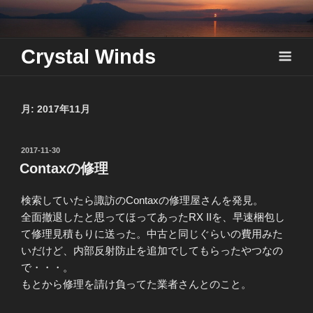
Skip
to
content
Crystal Winds
月:
2017年11月
投
2017-11-30
稿
Contaxの修理
日:
検索していたら諏訪のContaxの修理屋さんを発見。
全面撤退したと思ってほってあったRX IIを、早速梱包し
て修理見積もりに送った。中古と同じぐらいの費用みた
いだけど、内部反射防止を追加でしてもらったやつなの
で・・・。
もとから修理を請け負ってた業者さんとのこと。