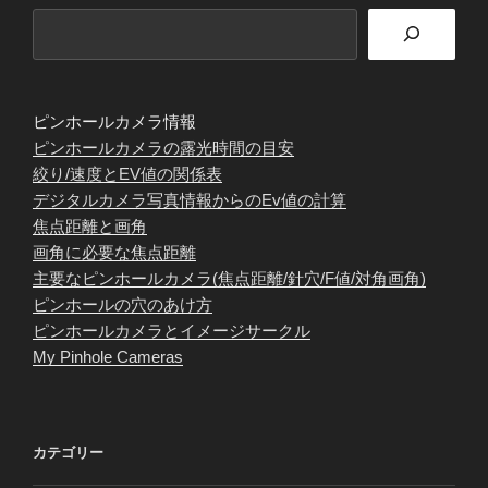
ピンホールカメラ情報
ピンホールカメラの露光時間の目安
絞り/速度とEV値の関係表
デジタルカメラ写真情報からのEv値の計算
焦点距離と画角
画角に必要な焦点距離
主要なピンホールカメラ(焦点距離/針穴/F値/対角画角)
ピンホールの穴のあけ方
ピンホールカメラとイメージサークル
My Pinhole Cameras
カテゴリー