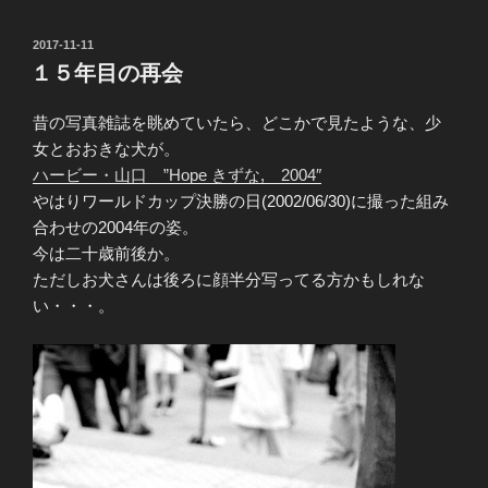
投
2017-11-11
稿
１５年目の再会
日:
昔の写真雑誌を眺めていたら、どこかで見たような、少
女とおおきな犬が。
ハービー・山口 ”Hope きずな, 2004″
やはりワールドカップ決勝の日(2002/06/30)に撮った組み
合わせの2004年の姿。
今は二十歳前後か。
ただしお犬さんは後ろに顔半分写ってる方かもしれな
い・・・。