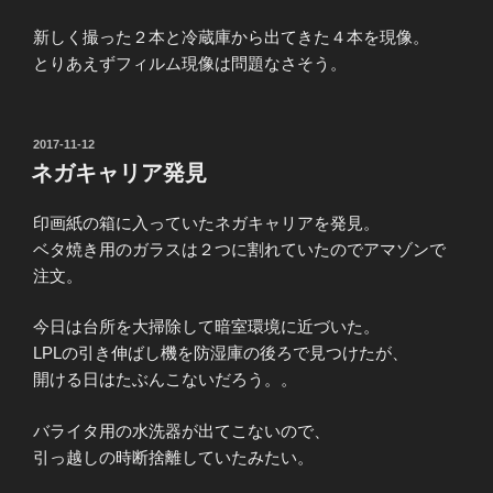
新しく撮った２本と冷蔵庫から出てきた４本を現像。
とりあえずフィルム現像は問題なさそう。
投
2017-11-12
稿
ネガキャリア発見
日:
印画紙の箱に入っていたネガキャリアを発見。
ベタ焼き用のガラスは２つに割れていたのでアマゾンで
注文。
今日は台所を大掃除して暗室環境に近づいた。
LPLの引き伸ばし機を防湿庫の後ろで見つけたが、
開ける日はたぶんこないだろう。。
バライタ用の水洗器が出てこないので、
引っ越しの時断捨離していたみたい。