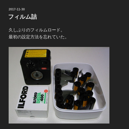
投
2017-11-30
稿
フィルム詰
日:
久しぶりのフィルムロード。
最初の設定方法を忘れていた。