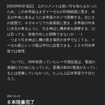
[2023/04/18 追記] 上のコメントは使い方を知らなかった
ため。この水準器はまずイーゼルの印画紙面に置き、水
玉が中央に来るように水準器のネジで調整する。次にそ
の状態で。ネガキャリアの装着面に置き、水準器の中央
に水玉が来るように、引き伸ばし機本体を調整する。(と
は言っても、前後方向しか調整できないが・・)
つまり引き伸ばし機の置き場所が水平でなくても、イ
ーゼル面とレンズ面は平行に設置できる。１００円水準
器では無理。
ついでに、20年前買っていたレーザ測定器は、電池の
液漏れでだめになっていた。普通の単3の電池が入ってい
るとは想像していなかった。たぶん上記水準器で十分だ
ろう。
投
2017-11-13
稿
６本現像完了
日: