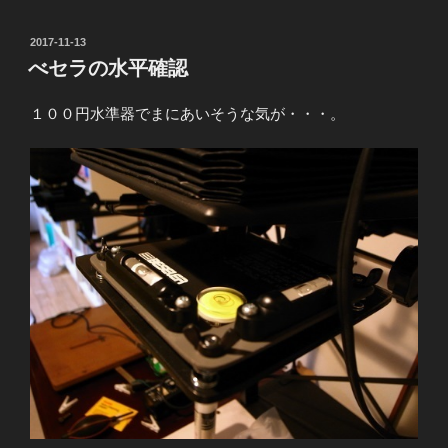
投
2017-11-13
稿
べセラの水平確認
日:
１００円水準器でまにあいそうな気が・・・。