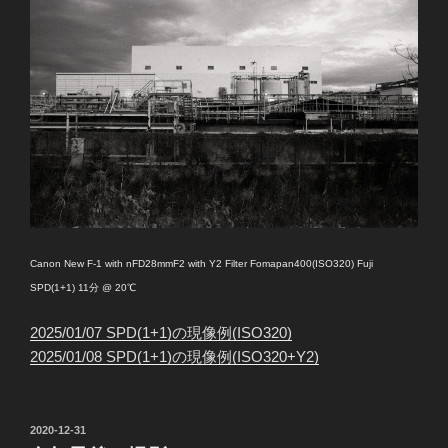
Canon New F-1 with nFD28mmF2 with Y2 Filter Fomapan400(ISO320) Fuji
SPD(1+1) 11分 @ 20℃
2025/01/07 SPD(1+1)の現像例(ISO320)
2025/01/08 SPD(1+1)の現像例(ISO320+Y2)
投
2020-12-31
稿