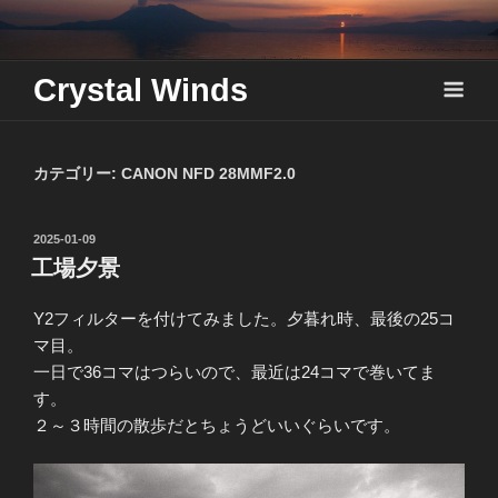
Skip
to
content
Crystal Winds
カテゴリー:
CANON NFD 28MMF2.0
投
2025-01-09
稿
工場夕景
日:
Y2フィルターを付けてみました。夕暮れ時、最後の25コ
マ目。
一日で36コマはつらいので、最近は24コマで巻いてま
す。
２～３時間の散歩だとちょうどいいぐらいです。