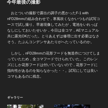
今年最後の撮影
日:
おとついの撮影で露出の調子の悪かったF-1 with
nFD28mmの組み合わせで，寒風吹くなかいつもの試写コ
ースで試し撮り。早速現像してみたが，電池をいれっぱ
なしにしておいたせいか，今日は全コマ，AEマニュアル
共に露光OKだった。とりあえずは修理に出す必要はなさ
そう。たぶんコンデンサあたりがへたっているのか。
しかし，nFD28mmの花形フードを無造作につけてしま
っていたため，全コマフードでけられていた。このレン
ズにしか花形フードは付いていないので，花形フードに
指向性があるのを知らなかった・・。試写にしては良い
コマもあるのに残念。
ギャラリー