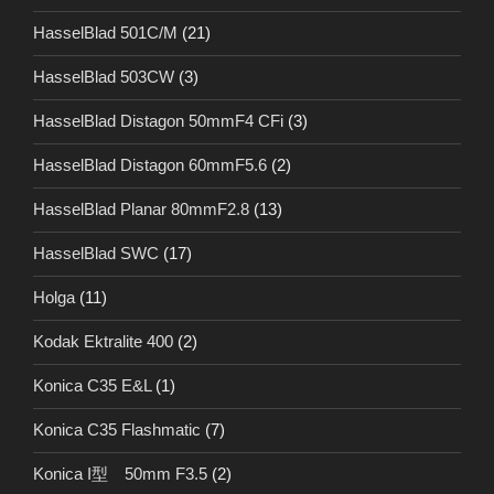
HasselBlad 501C/M
(21)
HasselBlad 503CW
(3)
HasselBlad Distagon 50mmF4 CFi
(3)
HasselBlad Distagon 60mmF5.6
(2)
HasselBlad Planar 80mmF2.8
(13)
HasselBlad SWC
(17)
Holga
(11)
Kodak Ektralite 400
(2)
Konica C35 E&L
(1)
Konica C35 Flashmatic
(7)
Konica I型 50mm F3.5
(2)