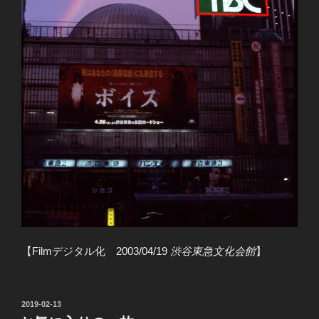
【Filmデジタル化 2003/04/19
渋谷東急文化会館
】
投
2019-02-13
稿