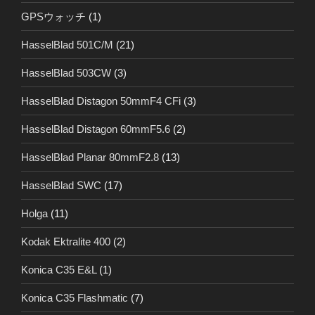
GPSウォッチ
(1)
HasselBlad 501C/M
(21)
HasselBlad 503CW
(3)
HasselBlad Distagon 50mmF4 CFi
(3)
HasselBlad Distagon 60mmF5.6
(2)
HasselBlad Planar 80mmF2.8
(13)
HasselBlad SWC
(17)
Holga
(11)
Kodak Ektralite 400
(2)
Konica C35 E&L
(1)
Konica C35 Flashmatic
(7)