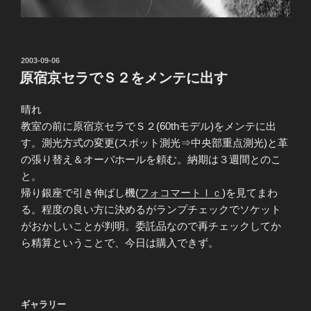
投
2003-09-06
稿
原宿京セラでＳ２をメンテに出す
日:
晴れ
教室の前に原宿京セラでＳ２(60thモデル)をメンテに出
す。測光方式の変更(スポット測光⇒中央部重点測光)と革
の張り替え＆オーバホールを頼む。納期は３週間とのこ
と。
帰り銀座で引き伸ばし機(
フォコマートＩｃ
)を見てまわ
る。程度の良い方に決めるがランプチェックでソケット
がおかしいことが判明。委託品なので再チェックしてか
ら精算ということで、今日は購入できず。
ギャラリー