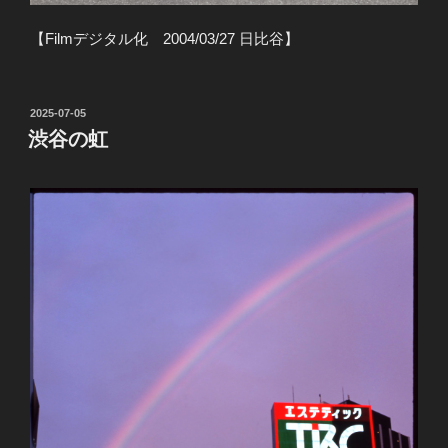
【Filmデジタル化 2004/03/27 日比谷】
投
2025-07-05
稿
渋谷の虹
日: