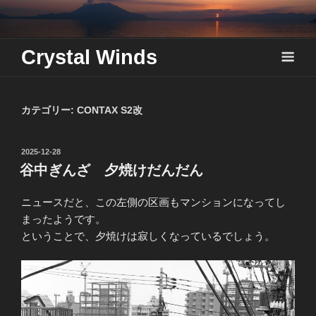
Skip
to
content
Crystal Winds
カテゴリー:
CONTAX S2改
投
2025-12-28
稿
谷中ぎんざ 夕焼けだんだん
日:
ニュースだと、この左側の区画もマンションになってし
まったようです。
ということで、夕焼けは寂しくなっているでしょう。