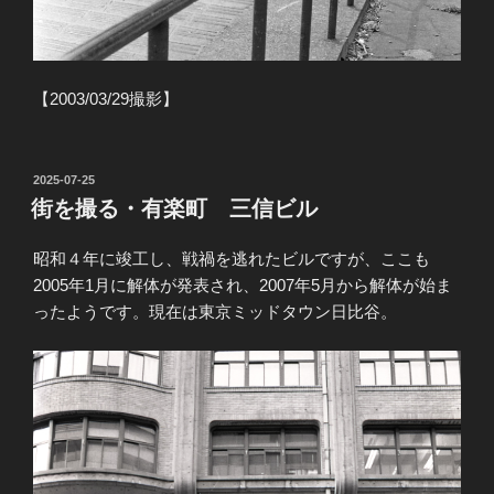
【2003/03/29撮影】
投
2025-07-25
稿
街を撮る・有楽町 三信ビル
日:
昭和４年に竣工し、戦禍を逃れたビルですが、ここも
2005年1月に解体が発表され、2007年5月から解体が始ま
ったようです。現在は東京ミッドタウン日比谷。