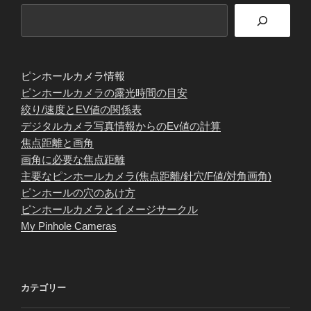
ピンホールカメラ情報
ピンホールカメラの露光時間の目安
絞り/速度とEV値の関係表
デジタルカメラ写真情報からのEv値の計算
焦点距離と画角
画角に必要な焦点距離
主要なピンホールカメラ(焦点距離/針穴/F値/対角画角)
ピンホールの穴のあけ方
ピンホールカメラとイメージサークル
My Pinhole Cameras
カテゴリー