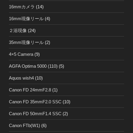
16mmカメラ
(14)
16mm現像リール
(4)
２浴現像
(24)
35mm現像リール
(2)
4×5 Camera
(9)
AGFA Optima 5000 (110)
(5)
Aquos wish4
(10)
Canon FD 24mmF2.8
(1)
Canon FD 35mmF2.0 SSC
(10)
Canon FD 50mmF1.4 SSC
(2)
Canon FTb(W1)
(6)