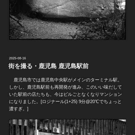
投
2025-08-16
稿
街を撮る・鹿児島 鹿児島駅前
日:
鹿児島市では鹿児島中央駅がメインのターミナル駅。
しかし、鹿児島駅前も再開発が進み、このいい味だして
いた駅前の店たちも、今はビルごとなくなりマンション
になりました。[ロジナール(1+25) 9分@20℃でちょっと
濃すぎ。]