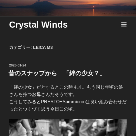
Skip
to
content
Crystal Winds
カテゴリー:
LEICA M3
投
2026-01-24
稿
昔のスナップから 「絆の少女？」
日:
「絆の少女」だとするとこの時４才。もう同じ年頃の娘
さんを持つお母さんだそうです。
こうしてみるとPRESTO+Summicronは良い組み合わせだ
ったとつくづく思う今日この頃。