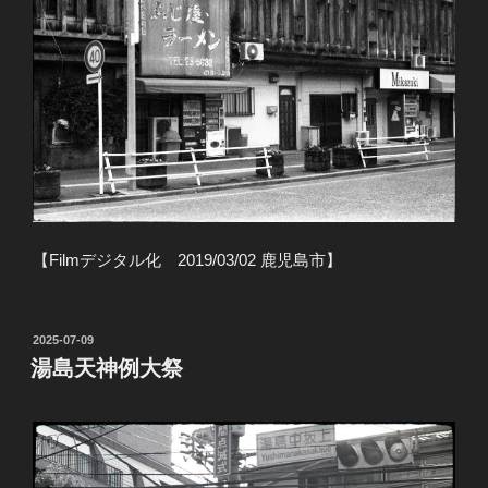
【Filmデジタル化 2019/03/02 鹿児島市】
投
2025-07-09
稿
湯島天神例大祭
日: