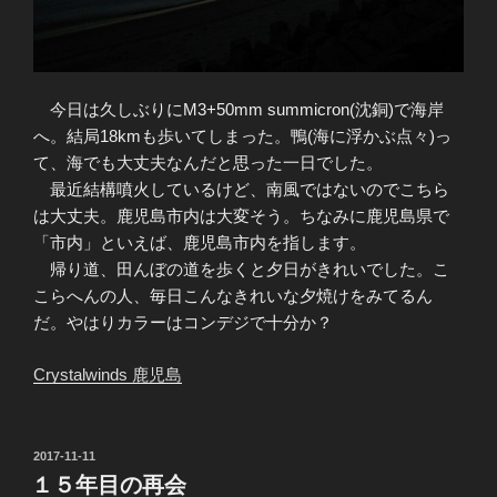
今日は久しぶりにM3+50mm summicron(沈銅)で海岸
へ。結局18kmも歩いてしまった。鴨(海に浮かぶ点々)っ
て、海でも大丈夫なんだと思った一日でした。
最近結構噴火しているけど、南風ではないのでこちら
は大丈夫。鹿児島市内は大変そう。ちなみに鹿児島県で
「市内」といえば、鹿児島市内を指します。
帰り道、田んぼの道を歩くと夕日がきれいでした。こ
こらへんの人、毎日こんなきれいな夕焼けをみてるん
だ。やはりカラーはコンデジで十分か？
Crystalwinds 鹿児島
投
2017-11-11
稿
１５年目の再会
日: