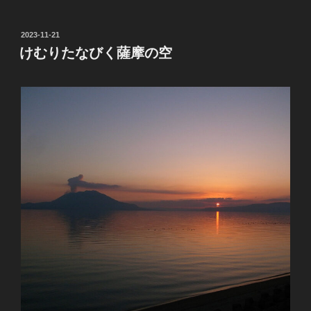
投
2023-11-21
稿
けむりたなびく薩摩の空
日: