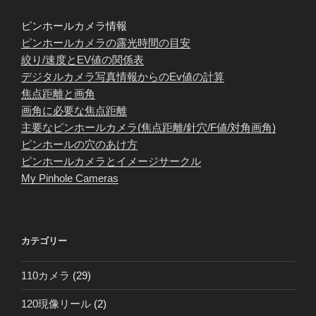
ピンホールカメラ情報
ピンホールカメラの露光時間の目安
絞り/速度とEV値の関係表
デジタルカメラ写真情報からのEv値の計算
焦点距離と画角
画角に必要な焦点距離
主要なピンホールカメラ(焦点距離/針穴/F値/対角画角)
ピンホールの穴のあけ方
ピンホールカメラとイメージサークル
My Pinhole Cameras
カテゴリー
110カメラ
(29)
120現像リール
(2)