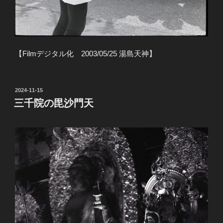
【Filmデジタル化 2003/05/25 湯島天神】
投
2024-11-15
稿
三千院の毘沙門天
日: