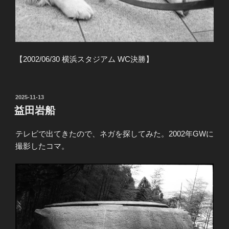
【2002/06/30 横浜スタジアム WC決勝】
投
2025-11-13
稿
益田岩船
日:
テレビで出てきたので、ネガを探してみた。2002年GWに
撮影したコマ。