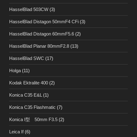
HasselBlad 503CW
(3)
HasselBlad Distagon 50mmF4 CFi
(3)
HasselBlad Distagon 60mmF5.6
(2)
HasselBlad Planar 80mmF2.8
(13)
HasselBlad SWC
(17)
Holga
(11)
Kodak Ektralite 400
(2)
Konica C35 E&L
(1)
Konica C35 Flashmatic
(7)
Konica I型 50mm F3.5
(2)
Leica If
(6)