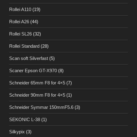
Rollei A110
(19)
Rollei A26
(44)
Rollei SL26
(32)
Rollei Standard
(28)
Scan soft Silverfast
(5)
Scaner Epson GT-X970
(8)
Schneider 65mm F8 for 4×5
(7)
Schneider 90mm F8 for 4×5
(1)
Schneider Symmar 150mmF5.6
(3)
SEKONIC L-38
(1)
Silkypix
(3)