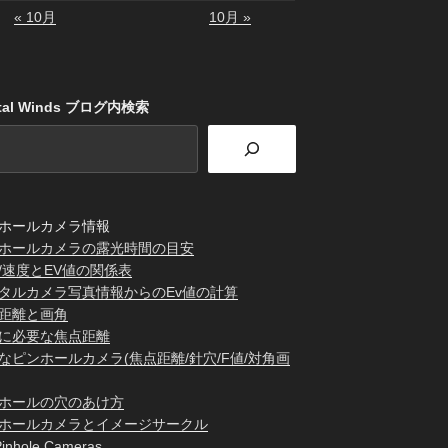
« 10月
10月 »
stal Winds ブログ内検索
ホールカメラ情報
ホールカメラの露光時間の目安
/速度とEV値の関係表
タルカメラ写真情報からのEv値の計算
距離と画角
に必要な焦点距離
なピンホールカメラ(焦点距離/針穴/F値/対角画
ホールの穴のあけ方
ホールカメラとイメージサークル
inhole Cameras