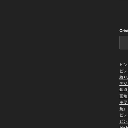
Cri
ピン
ピン
絞り
デジ
焦点
画角
主要
角)
ピン
ピン
My P