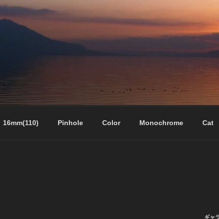
16mm(110)
Pinhole
Color
Monochrome
Cat
ギャ