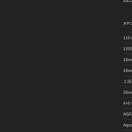
カテ
11
12
16
16
２浴
35
4×5
AGFA
Aquo