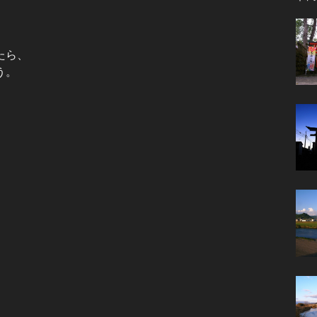
たら、
う。