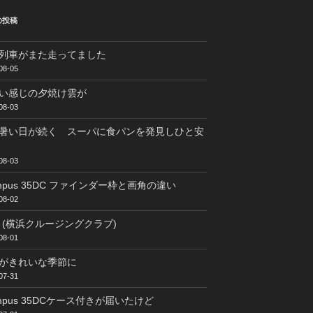
の投稿
列車がまた走ってました
08-05
い感じの夕焼け雲が
08-03
暑い日が続く スーパに食パンを発見しひと安
08-03
ympus 35DC ファインダー枠と画角の違い
08-02
C (横浜クルージングクラブ)
08-01
がきれいな季節に
07-31
ympus 35DCケース付きが届いたけど