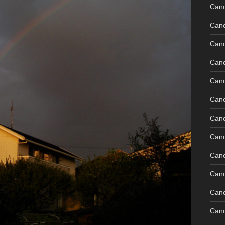
Can
Can
Can
Can
Can
Can
Can
Can
Can
Can
Cano
Can