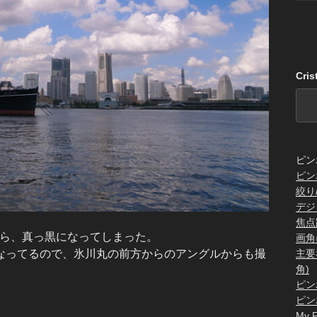
Cri
ピン
ピン
絞り
デジ
焦点
たら、真っ黒になってしまった。
画角
なってるので、氷川丸の前方からのアングルからも撮
主要
角)
ピン
ピン
My P