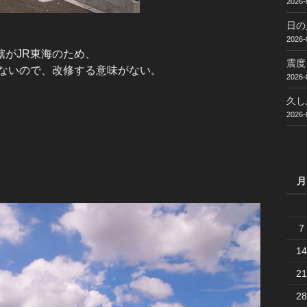
2026-
日の
2026-
がJR東海のため、
震度
わないので、改修する意味がない。
2026-
久し
2026-
月
7
14
21
28