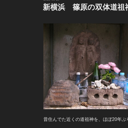
稿
新横浜 篠原の双体道祖
日:
昔住んでた近くの道祖神を、ほぼ20年