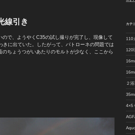
ic 光線引き
カテ
ので、ようやくC35の試し撮りが完了し、現像して
11
右わきに出ていた。したがって、パトローネの問題では
12
蓋のちょうつがいあたりのモルトが少なく、ここから
16
16
２浴
35
4×5
AGFA
Aquo