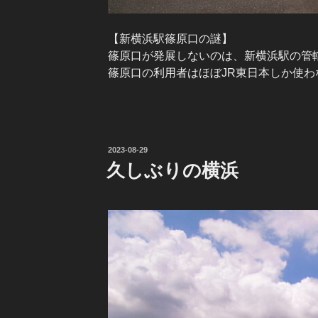
【新横浜駅篠原口の謎】
篠原口が発展しないのは、新横浜駅の管轄
篠原口の利用者はほぼJR東日本しか使
投
2023-08-29
稿
久しぶりの横浜
日: