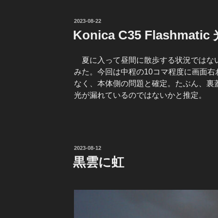
投
2023-08-22
稿
Konica C35 Flashmat
日:
夏に入って昼間に散歩する状況ではない
みた。今回は中程の10コマ程度に画面
なく、本体側の問題と確定。たぶん、裏
光が漏れているのではないかと推定。
投
2023-08-12
稿
黒雲に虹
日: