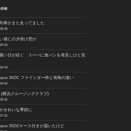
の投稿
列車がまた走ってました
08-05
い感じの夕焼け雲が
08-03
暑い日が続く スーパに食パンを発見しひと安
08-03
ympus 35DC ファインダー枠と画角の違い
08-02
C (横浜クルージングクラブ)
08-01
がきれいな季節に
07-31
ympus 35DCケース付きが届いたけど