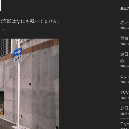
最近
の面影はなにも残ってません。
赤い
た。
2026-
面白
2026-
連日
心
2026-
Ol
2026-
YC
2026-
夕日
2026-
Ol