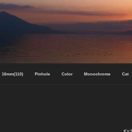
16mm(110)
Pinhole
Color
Monochrome
Cat
ギャ