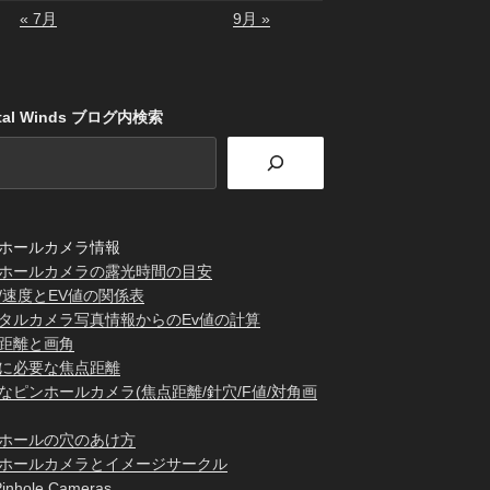
« 7月
9月 »
stal Winds ブログ内検索
ホールカメラ情報
ホールカメラの露光時間の目安
/速度とEV値の関係表
タルカメラ写真情報からのEv値の計算
距離と画角
に必要な焦点距離
なピンホールカメラ(焦点距離/針穴/F値/対角画
ホールの穴のあけ方
ホールカメラとイメージサークル
inhole Cameras