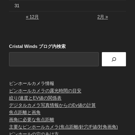
31
« 12月
2月 »
Cristal Winds ブログ内検索
ピンホールカメラ情報
ピンホールカメラの露光時間の目安
絞り/速度とEV値の関係表
デジタルカメラ写真情報からのEv値の計算
焦点距離と画角
画角に必要な焦点距離
主要なピンホールカメラ(焦点距離/針穴/F値/対角画角)
ピンホールの穴のあけ方