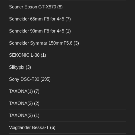
Scaner Epson GT-X970
(8)
Schneider 65mm F8 for 4×5
(7)
Schneider 90mm F8 for 4×5
(1)
Schneider Symmar 150mmF5.6
(3)
SEKONIC L-38
(1)
Silkypix
(3)
Sony DSC-T30
(295)
TAXONA(1)
(7)
TAXONA(2)
(2)
TAXONA(3)
(1)
Voigtlander Bessa-T
(6)