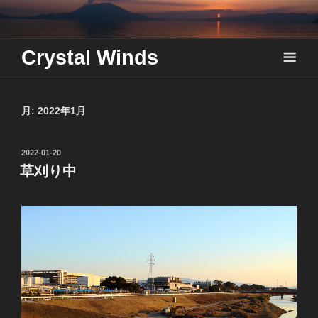
Skip
to
content
Crystal Winds
月:
2022年1月
投
2022-01-20
稿
草刈り中
日: