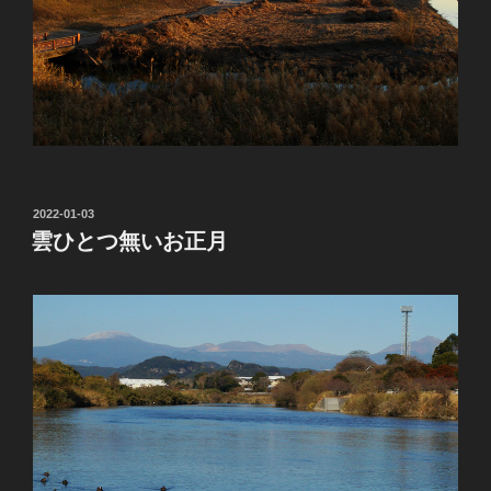
投
2022-01-03
稿
雲ひとつ無いお正月
日: