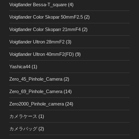
Voigtlander Bessa-T_square
(4)
Voigtlander Color Skopar 50mmF2.5
(2)
Voigtlander Color Skoparr 21mmF4
(2)
Voigtlander Ultron 28mmF2
(3)
Voigtlander Ultron 40mmF2(FD)
(9)
Yashica44
(1)
Zero_45_Pinhole_Camera
(2)
Zero_69_Pinhole_Camera
(14)
Zero2000_Pinhole_camera
(24)
カメラケース
(1)
カメラバッグ
(2)