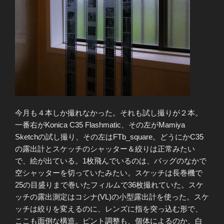
今月も４本しか撮れなかった。それも試し撮りが２本。
一番右がKonica C35 Flashmatic、その左がMamiya
Sketchの試し撮り、その左はFTb_square。どうにかC35
の露出計とスケッチのシャッター＆絞りは正常みたい
で、絵が出ている。1枚飛んでいるのは、バッグのなかで
空シャッターを切っていたみたい。スケッチは長巻機で
25の目盛りまで巻いたフィルムで36枚撮れていた。スケ
ッチの露出測定はコシナ(VL)の小型露出計を使った。スケ
ッチは絞りを変えるのに、レンズに指を突っ込む形で、
ここも面倒な構造。ピント調整も、個体によるのか、白