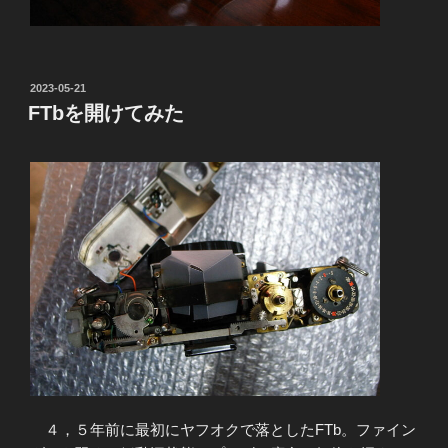
投
2023-05-21
稿
FTbを開けてみた
日:
４，５年前に最初にヤフオクで落としたFTb。ファイン