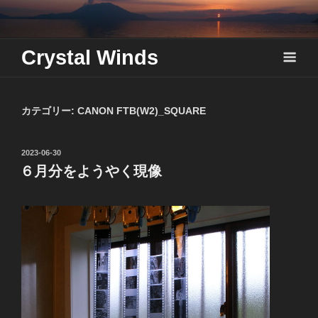
Skip
to
content
Crystal Winds
カテゴリー:
CANON FTB(W2)_SQUARE
投
2023-06-30
稿
６月分をようやく現像
日: