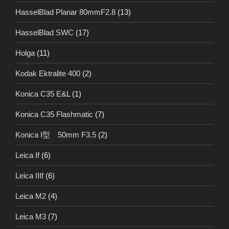
HasselBlad Planar 80mmF2.8
(13)
HasselBlad SWC
(17)
Holga
(11)
Kodak Ektralite 400
(2)
Konica C35 E&L
(1)
Konica C35 Flashmatic
(7)
Konica I型 50mm F3.5
(2)
Leica If
(6)
Leica IIIf
(6)
Leica M2
(4)
Leica M3
(7)