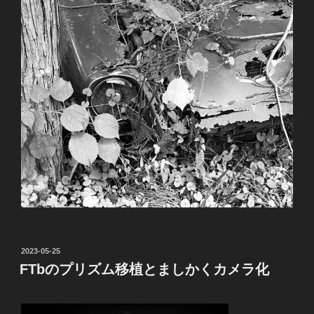
投
2023-05-25
稿
FTbのプリズム移植とましかくカメラ化
日: