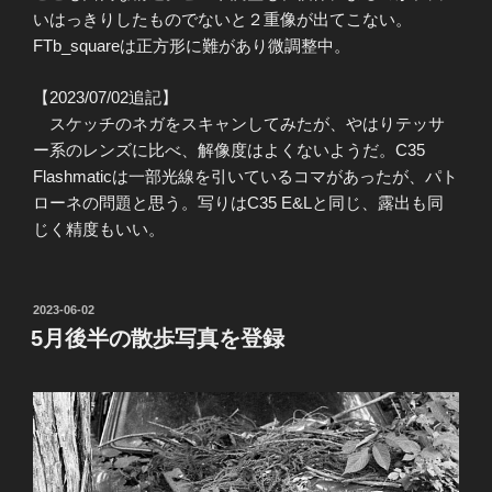
いはっきりしたものでないと２重像が出てこない。
FTb_squareは正方形に難があり微調整中。
【2023/07/02追記】
スケッチのネガをスキャンしてみたが、やはりテッサ
ー系のレンズに比べ、解像度はよくないようだ。C35
Flashmaticは一部光線を引いているコマがあったが、パト
ローネの問題と思う。写りはC35 E&Lと同じ、露出も同
じく精度もいい。
投
2023-06-02
稿
5月後半の散歩写真を登録
日: