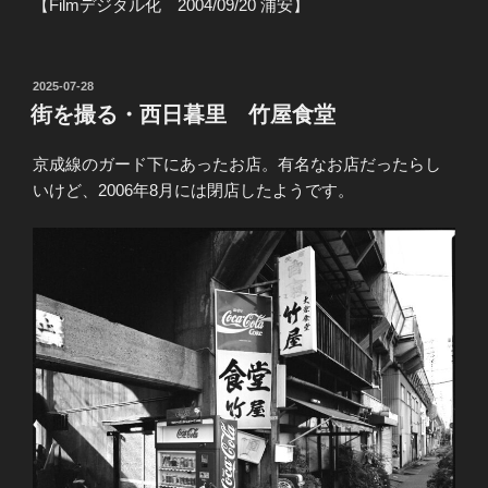
【Filmデジタル化 2004/09/20 浦安】
投
2025-07-28
稿
街を撮る・西日暮里 竹屋食堂
日:
京成線のガード下にあったお店。有名なお店だったらし
いけど、2006年8月には閉店したようです。