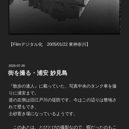
【Filmデジタル化 2005/01/22 東神奈川】
投
2025-07-28
稿
街を撮る・浦安 妙見島
日:
『散歩の達人』に載っていた、写真中央のタンク車を撮
りに浦安まで。
道の左側は旧江戸川の堤防です。今はこの辺りは整地さ
れて壁もでき、
土砂置き場になっているようです。
このあとは、とびとびの撮影なので、暇だったのもこ