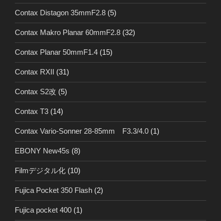
Contax Distagon 35mmF2.8
(5)
Contax Makro Planar 60mmF2.8
(32)
Contax Planar 50mmF1.4
(15)
Contax RXII
(31)
Contax S2改
(5)
Contax T3
(14)
Contax Vario-Sonner 28-85mm F3.3/4.0
(1)
EBONY New45s
(8)
Filmデジタル化
(10)
Fujica Pocket 350 Flash
(2)
Fujica pocket 400
(1)