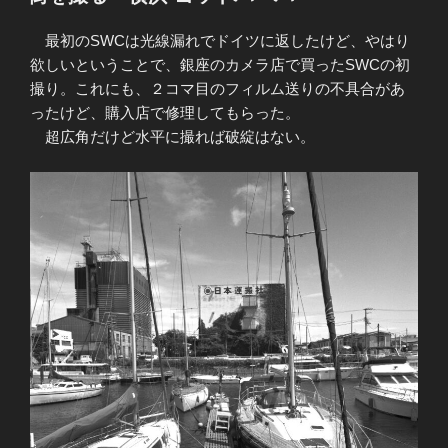
日:
最初のSWCは光線漏れでドイツに返したけど、やはり
欲しいということで、銀座のカメラ店で買ったSWCの初
撮り。これにも、２コマ目のフィルム送りの不具合があ
ったけど、購入店で修理してもらった。
超広角だけど水平に撮れば破綻はない。