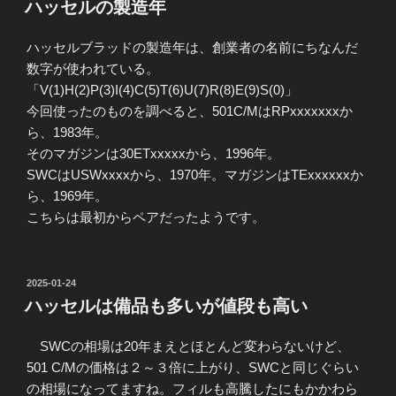
ハッセルの製造年
日:
ハッセルブラッドの製造年は、創業者の名前にちなんだ
数字が使われている。
「V(1)H(2)P(3)I(4)C(5)T(6)U(7)R(8)E(9)S(0)」
今回使ったのものを調べると、501C/MはRPxxxxxxxか
ら、1983年。
そのマガジンは30ETxxxxxから、1996年。
SWCはUSWxxxxから、1970年。マガジンはTExxxxxxか
ら、1969年。
こちらは最初からペアだったようです。
投
2025-01-24
稿
ハッセルは備品も多いが値段も高い
日:
SWCの相場は20年まえとほとんど変わらないけど、
501 C/Mの価格は２～３倍に上がり、SWCと同じぐらい
の相場になってますね。フィルも高騰したにもかかわら