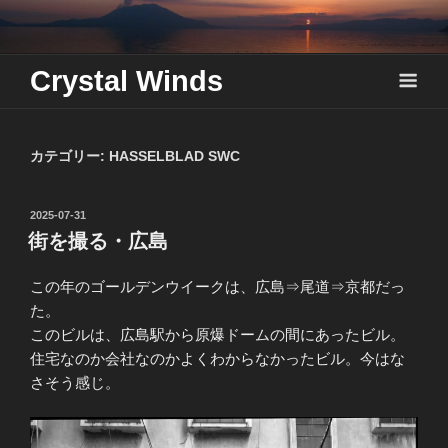
Skip
to
content
Crystal Winds
カテゴリー:
HASSELBLAD SWC
投
2025-07-31
稿
街を撮る・広島
日:
この年のゴールデンウイークは、広島⇒尾道⇒京都だっ
た。
このビルは、広島駅から原爆ドームの間にあったビル。
住宅なのか会社なのかよくわからなかったビル。今はな
さそう感じ。