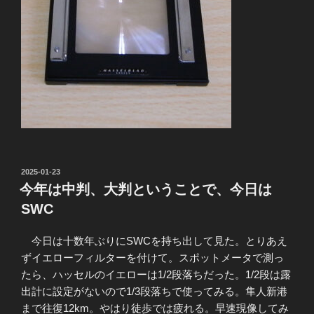
投
2025-01-23
稿
今年は中判、大判ということで、今日は
日:
SWC
今日は十数年ぶりにSWCを持ち出して見た。とりあえ
ずイエローフィルターを付けて。スポットメータで測っ
たら、ハッセルのイエローは1/2段落ちだった。1/2段は露
出計に設定がないので1/3段落ちで使ってみる。隼人新港
まで往復12km。やはり徒歩では疲れる。早速現像してみ