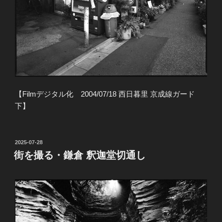
【Filmデジタル化 2004/07/18 西日暮里 京成線ガード
下】
投
2025-07-28
稿
街を撮る・鎌倉 釈迦堂切通し
日: