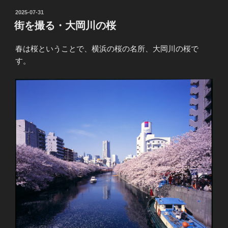
投
2025-07-31
稿
街を撮る・大岡川の桜
日:
春は桜ということで、横浜の桜の名所、大岡川の桜で
す。