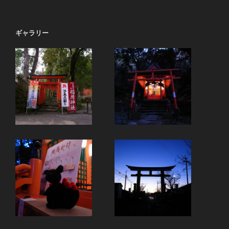
稿
ペ
の
ー
ペ
ギャラリー
ジ
ー
ジ
送
り