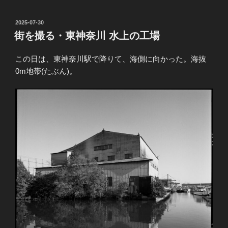
投
2025-07-30
稿
街を撮る・東神奈川 水上の工場
日:
この日は、東神奈川駅で降りて、海側に向かった。海抜
0m地帯(たぶん)。