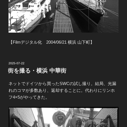
【Filmデジタル化 2004/06/21 横浜 山下町】
投
2025-07-22
稿
街を撮る・横浜 中華街
日:
ネットでドイツから買ったSWCの試し撮り。結局、光漏
れのコマが多数あり、返却することに。代わりにリンホ
フ4×5がやってきた。