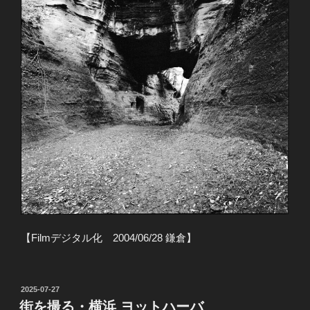
【Filmデジタル化 2004/06/28 鎌倉】
投
2025-07-27
稿
街を撮る・横浜 ヨットハーバ