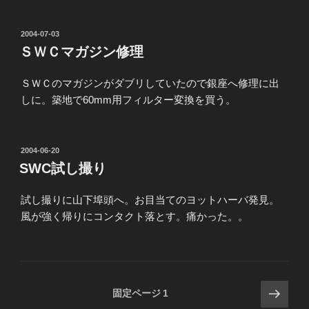
投
2004-07-03
稿
ＳＷＣマガジン修理
日:
ＳＷＣのマガジンがダブリしていたので銀座へ修理に出
しに。築地で60mm用フィルター変換を買う。
投
2004-06-20
稿
SWC試し撮り
日:
試し撮りに山下埠頭へ。お目当てのヨットハーバ発見。
風が強く帰りにコンタクト落とす。痛かった。。
投
次
固定ページ
1
の