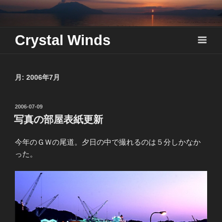
Skip
to
content
Crystal Winds
月:
2006年7月
投
2006-07-09
稿
写真の部屋表紙更新
日:
今年のＧＷの尾道。夕日の中で撮れるのは５分しかなか
った。