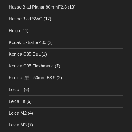
HasselBlad Planar 80mmF2.8
(13)
HasselBlad SWC
(17)
Holga
(11)
Kodak Ektralite 400
(2)
Konica C35 E&L
(1)
Konica C35 Flashmatic
(7)
Konica I型 50mm F3.5
(2)
Leica If
(6)
Leica IIIf
(6)
Leica M2
(4)
Leica M3
(7)