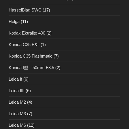
HasselBlad SWC
(17)
Holga
(11)
Kodak Ektralite 400
(2)
Konica C35 E&L
(1)
Konica C35 Flashmatic
(7)
Konica I型 50mm F3.5
(2)
Leica If
(6)
Leica IIIf
(6)
Leica M2
(4)
Leica M3
(7)
Leica M6
(12)