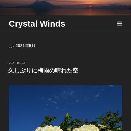
Skip
to
content
Crystal Winds
月:
2021年5月
投
2021-05-23
稿
久しぶりに梅雨の晴れた空
日: