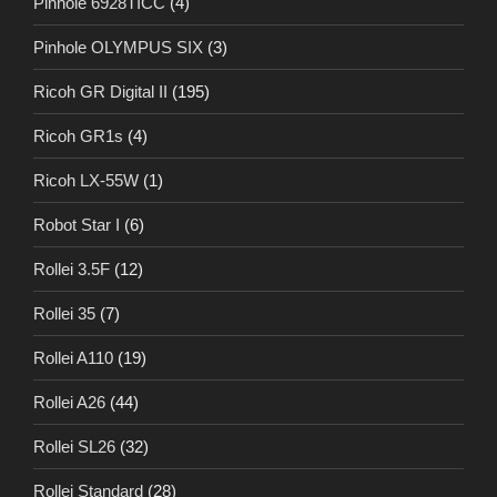
Pinhole 6928TICC
(4)
Pinhole OLYMPUS SIX
(3)
Ricoh GR Digital II
(195)
Ricoh GR1s
(4)
Ricoh LX-55W
(1)
Robot Star I
(6)
Rollei 3.5F
(12)
Rollei 35
(7)
Rollei A110
(19)
Rollei A26
(44)
Rollei SL26
(32)
Rollei Standard
(28)