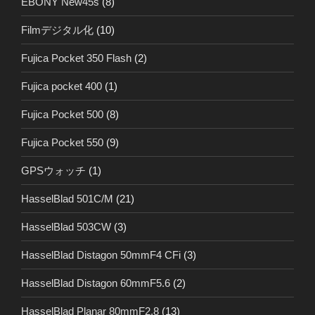
EBONY New45s
(8)
Filmデジタル化
(10)
Fujica Pocket 350 Flash
(2)
Fujica pocket 400
(1)
Fujica Pocket 500
(8)
Fujica Pocket 550
(9)
GPSウォッチ
(1)
HasselBlad 501C/M
(21)
HasselBlad 503CW
(3)
HasselBlad Distagon 50mmF4 CFi
(3)
HasselBlad Distagon 60mmF5.6
(2)
HasselBlad Planar 80mmF2.8
(13)