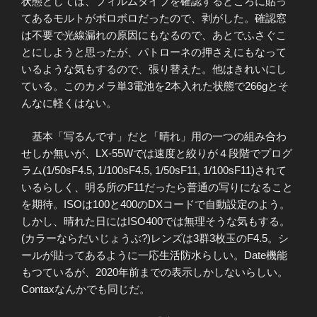
状態としては、フィルムタイプを確認するところに貼っ
てあるモルトがボロボロだったので、剥がした。確認窓
は不要で光線漏れの原因にもなるので、あとでふさぐこ
とにしようと思ったが、パトローネの押さえにもなって
いるような気もするので、張り替えた。他はきれいにし
ている。このカメラ単3電池を2本入れた状態で266gとそ
んなに軽くはない。
基本「写るんです」だと「晴れ」用の一つの組み合わ
せしか無いが、LX-55Wでは速度と絞りが４段階でプログ
ラム(1/50sF4.5, 1/100sF4.5, 1/50sF11, 1/100sF11)されて
いるらしく、明る所のF11だったら普通の写りになること
を期待。ISOは100と400のDXコードで自動設定のよう。
しかし、晴れた日にはISO400では無理そうな気もする。
(カラーならだいじょうぶ?)レンズは3群3枚玉のF4.5。シ
ールが貼ってあるように一応生活防水らしい。Date機能
もつているが、2020年前までの表示しかしないらしい。
Contaxなんかでも同じだ。