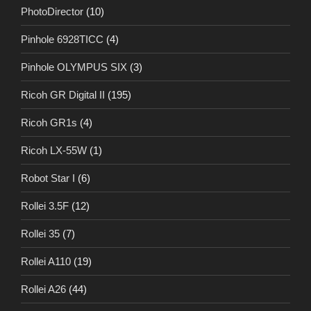
PhotoDirector
(10)
Pinhole 6928TICC
(4)
Pinhole OLYMPUS SIX
(3)
Ricoh GR Digital II
(195)
Ricoh GR1s
(4)
Ricoh LX-55W
(1)
Robot Star I
(6)
Rollei 3.5F
(12)
Rollei 35
(7)
Rollei A110
(19)
Rollei A26
(44)