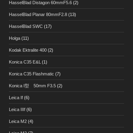
HasselBlad Distagon 60mmF5.6
(2)
HasselBlad Planar 80mmF2.8
(13)
HasselBlad SWC
(17)
Holga
(11)
Kodak Ektralite 400
(2)
Konica C35 E&L
(1)
Konica C35 Flashmatic
(7)
Konica I型 50mm F3.5
(2)
Leica If
(6)
Leica IIIf
(6)
Leica M2
(4)