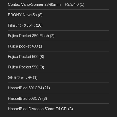
Contax Vario-Sonner 28-85mm F3.3/4.0
(1)
EBONY New45s
(8)
Filmデジタル化
(10)
Fujica Pocket 350 Flash
(2)
Fujica pocket 400
(1)
Fujica Pocket 500
(8)
Fujica Pocket 550
(9)
GPSウォッチ
(1)
HasselBlad 501C/M
(21)
HasselBlad 503CW
(3)
HasselBlad Distagon 50mmF4 CFi
(3)