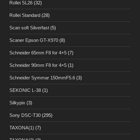
Rollei SL26
(32)
Rollei Standard
(28)
Scan soft Silverfast
(5)
Scaner Epson GT-X970
(8)
Schneider 65mm F8 for 4×5
(7)
Schneider 90mm F8 for 4×5
(1)
Schneider Symmar 150mmF5.6
(3)
SEKONIC L-38
(1)
Silkypix
(3)
Sony DSC-T30
(295)
TAXONA(1)
(7)