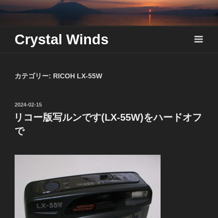
Skip
to
content
Crystal Winds
カテゴリー:
RICOH LX-55W
投
2024-02-15
稿
リコー版写ルンです(LX-55W)をハードオフ
日:
で