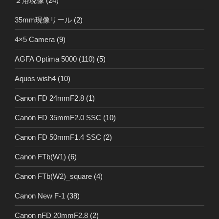
２浴現像
(24)
35mm現像リール
(2)
4×5 Camera
(9)
AGFA Optima 5000 (110)
(5)
Aquos wish4
(10)
Canon FD 24mmF2.8
(1)
Canon FD 35mmF2.0 SSC
(10)
Canon FD 50mmF1.4 SSC
(2)
Canon FTb(W1)
(6)
Canon FTb(W2)_square
(4)
Canon New F-1
(38)
Canon nFD 20mmF2.8
(2)