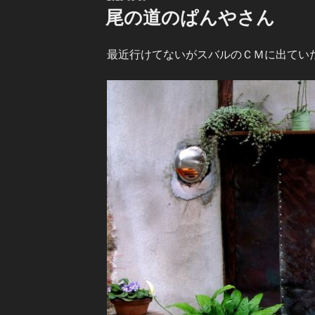
稿
尾の道のぱんやさん
日:
最近行けてないがスバルのＣＭに出てい