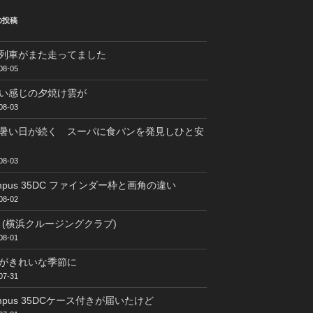
の投稿
列車がまた走ってました
08-05
い感じの夕焼け雲が
08-03
暑い日が続く スーパに食パンを発見しひと安
08-03
ympus 35DC ファインダー枠と画角の違い
08-02
C (横浜クルージングクラブ)
08-01
がきれいな季節に
07-31
ympus 35DCケース付きが届いたけど