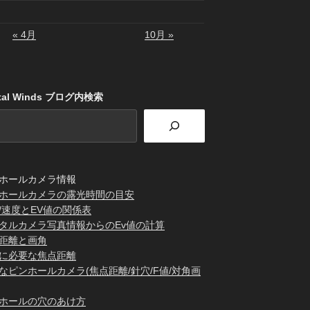
« 4月
10月 »
stal Winds ブログ内検索
ホールカメラ情報
ホールカメラの露光時間の目安
/速度とEV値の関係表
タルカメラ写真情報からのEv値の計算
距離と画角
に必要な焦点距離
なピンホールカメラ(焦点距離/針穴/F値/対角画
ホールの穴のあけ方