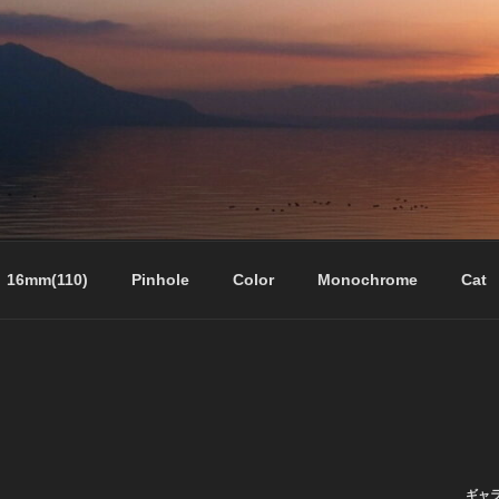
16mm(110)
Pinhole
Color
Monochrome
Cat
ギャ