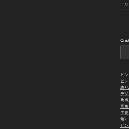
31
Cri
ピン
ピン
絞り
デジ
焦点
画角
主要
角)
ピン