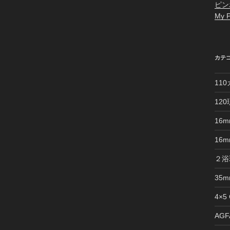
ピン
My P
カテ
11
12
16
16
２浴
35
4×5
AGFA