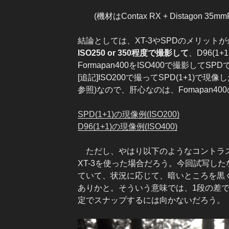
(機材はContax RX + Distagon 35mmF
結論としては、XT-3やSPDのメリット
ISO250 or 350程度で撮影して
、D96(1
Formapan400をISO400で撮影し
[追記]ISO200で撮ってSPD(1+1)
参照)なので、肝心なのは、Fomapan4
SPD(1+1)の現像例(ISO200)
D96(1+1)の現像例(ISO400)
ただし、やはり以下のようなコントラスト
XT-3を使った場合だろう。今回試写した
ていて、状況に応じて、暗いところを黒く
ありかと。そういう意味では、1段の差
定でスナップするには向かないだろう。