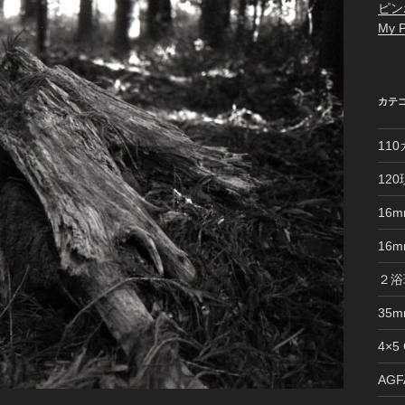
ピン
My P
カテ
11
12
16
16
２浴
35
4×5
AGFA