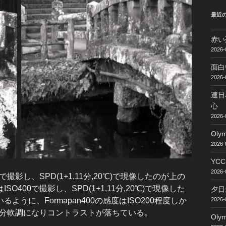
最近
赤い
2026-
面白
2026-
連日
心
2026-
Ol
2026-
YC
2026-
影し、SPD(1+1,11分,20℃)で現像したのが上の
400で撮影し、SPD(1+1,11分,20℃)で現像した
夕日
うに、Formapan400の感度はISO200程度しか
2026-
その分軟調になりコントラストが落ちている。
Ol