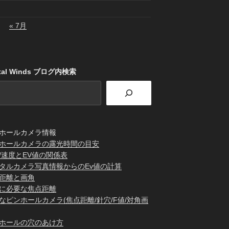
« 7月
stal Winds ブログ内検索
ホールカメラ情報
ホールカメラの露光時間の目安
/速度とEV値の関係表
タルカメラ写真情報からのEv値の計算
距離と画角
に必要な焦点距離
なピンホールカメラ(焦点距離/針穴/F値/対角画
ホールの穴のあけ方