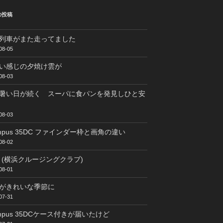
の投稿
列車がまた走ってました
08-05
い感じの夕焼け雲が
08-03
暑い日が続く スーパに食パンを発見しひと安
08-03
ympus 35DC ファインダー枠と画角の違い
08-02
C (横浜クルージングクラブ)
08-01
がきれいな季節に
07-31
ympus 35DCケース付きが届いたけど