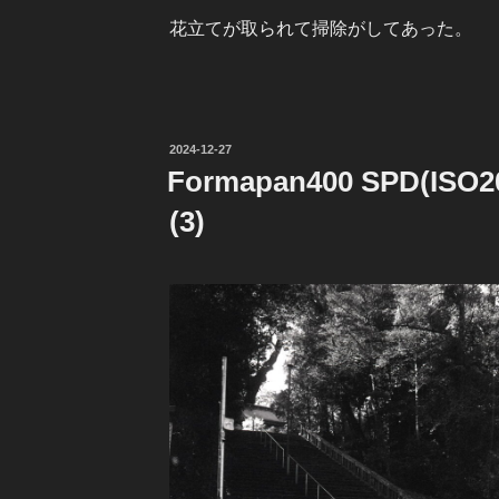
花立てが取られて掃除がしてあった。
投
2024-12-27
稿
Formapan400 SPD(ISO
日:
(3)