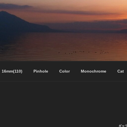
16mm(110)
Pinhole
Color
Monochrome
Cat
ギャ