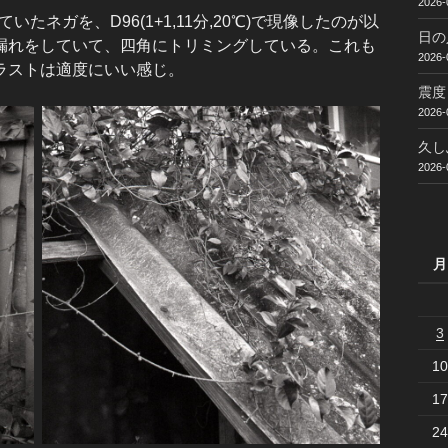
2026-
たネガを、D96(1+1,11分,20℃)で現像したのが以
日の
漏れをしていて、四角にトリミングしている。これも
2026-
ラストは適度にいい感じ。
震度
2026-
久し
2026-
月
3
10
17
24