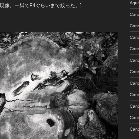
Aquo
20℃で現像。一脚でF4ぐらいまで絞った。]
Can
Can
Can
Can
Can
Can
Can
Can
Can
Can
Cano