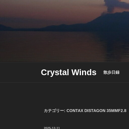
Skip
to
content
Crystal Winds
散歩日録
カテゴリー:
CONTAX DISTAGON 35MMF2.8
投
2025-12-11