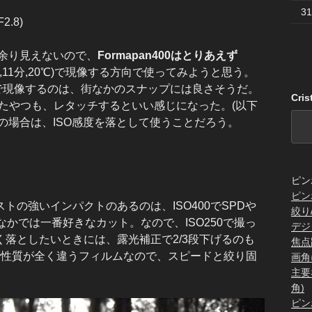
31
2.8)
が余り見えないので、
Formapan400はとりあえず
+1,11分,20℃)で現像する方向で使ってみようと思う。
てSPDで現像するのは、街なかのスナップには良さそうだ。
Cri
で現像したやつも、レタッチするといい感じになった。(以下
00の場合は、ISO感度を落として使うことだろう。
ピン
ピン
の強いインパクトのあるのは、ISO400でSPDや
絞り
なかでは一番好きなカット。なので、ISO250で撮っ
デジ
落としたいときには、露光補正で2/3段下げるのも
焦点
で性質が全く違うフィルムなので、スピードと絞り固
画角
主要
角)
ピン