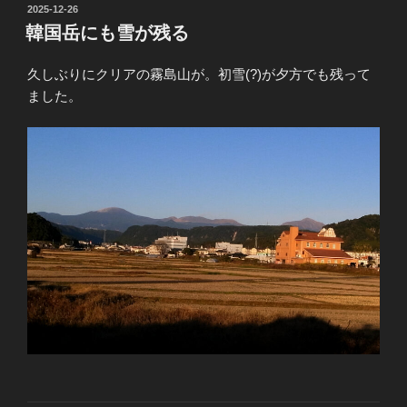
投
2025-12-26
稿
韓国岳にも雪が残る
日:
久しぶりにクリアの霧島山が。初雪(?)が夕方でも残って
ました。