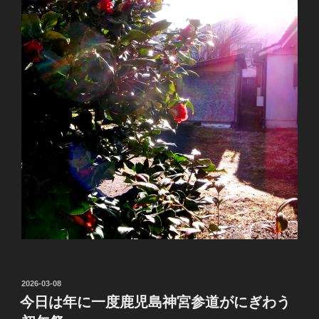
投
2026-03-08
稿
今日は年に一度鹿児島神宮参道がにぎわう
日: