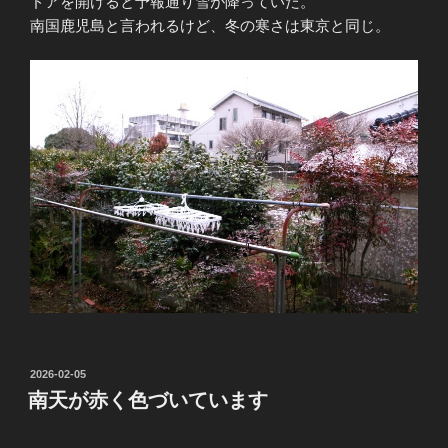
ドアを開けると予報通り雪が降っていた。
南国鹿児島と言われるけど、冬の寒さは東京と同じ。
投
2026-02-05
稿
南天が赤く色づいています
日: