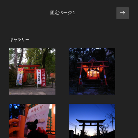
投
次
固定ページ
1
の
稿
ペ
の
ー
ペ
ギャラリー
ジ
ー
ジ
送
り