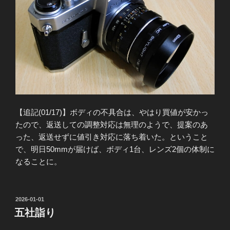
【追記(01/17)】ボディの不具合は、やはり買値が安かっ
たので、返送しての調整対応は無理のようで、提案のあ
った、返送せずに値引き対応に落ち着いた。ということ
で、明日50mmが届けば、ボディ1台、レンズ2個の体制に
なることに。
投
2026-01-01
稿
五社詣り
日: