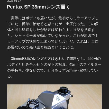
投
2026-01-17
稿
Pentax SP 35mmレンズ届く
日:
実際にはボディも届いたが、最初からミラーアップし
ていた。簡単に治せると思ったが、重症だった。この個
体と同じ処置をしたが結果は変わらす。状態を見直す
と、シャッター幕が動いていなかった。これが原因でミ
ラーアップの状態で止まっていたようだ。これは、当面
必要ないので売り主と相談ということに。
35mm/F3.5のレンズの方はきれいで問題なし。550円の
ボディと組み合わせたのが下の写真。49mmのフィルター
の手持ちが少ないので、とりあえず52mmへ変換してい
る。