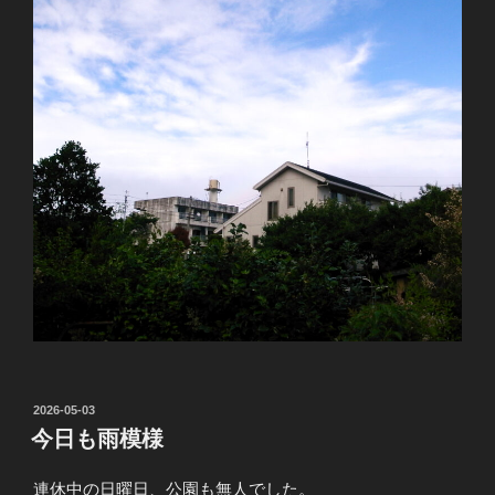
投
2026-05-03
稿
今日も雨模様
日:
連休中の日曜日、公園も無人でした。