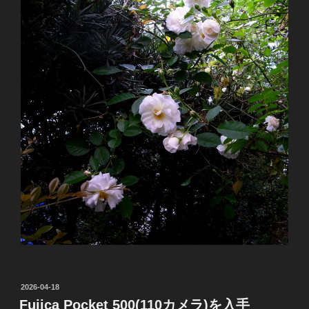
投
2026-04-18
稿
Fujica Pocket 500(110カメラ)を入手