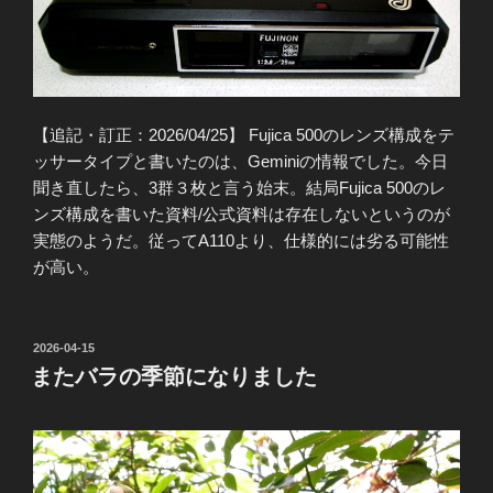
【追記・訂正：2026/04/25】 Fujica 500のレンズ構成をテ
ッサータイプと書いたのは、Geminiの情報でした。今日
聞き直したら、3群３枚と言う始末。結局Fujica 500のレ
ンズ構成を書いた資料/公式資料は存在しないというのが
実態のようだ。従ってA110より、仕様的には劣る可能性
が高い。
投
2026-04-15
稿
またバラの季節になりました
日: