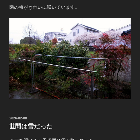
隣の梅がきれいに咲いています。
投
2026-02-08
稿
世間は雪だった
日: