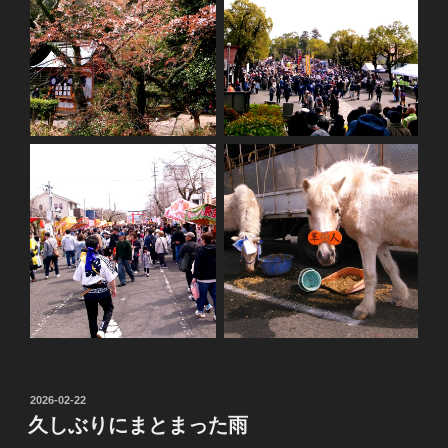
投
2026-02-22
稿
久しぶりにまとまった雨
日: