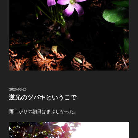
投
2026-03-26
稿
逆光のツバキというこで
日:
雨上がりの朝日はまぶしかった。