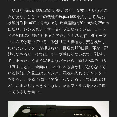
日:
やはりFujica 400は画角が狭いのと、３枚玉というとこ
ろがあり、ひとつ上の機種のFujica 500を入手してみた。
状態はFujica400より悪いが、焦点距離は30mmから25mm
になり、レンズもテッサータイプになっている。ローラ
イのA110の仕様にも迫るものだ。とりあえず、ダミーフ
ィルムでは動いている。やはりこの機種も、穴を検出し
ないとシャッターが押せない、普通の110仕様。革が一部
貼ってあるが、今では、チープ感しかないので、剥がし
てしまった。うまく写るようだったら、新しい革で、貼
り直すことに。全面のエンブレムも剥がれてなくなって
いる状態。外見上はジャンク。電池を入れてシャッター
を切ると、明るさに応じて変わっているようではあるけ
ど、いまいちはっきりしない。まぁフィルムを入れて撮
ってみるしか無い。