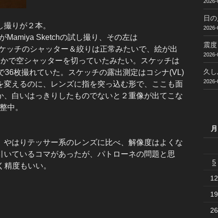
2026-
日の
し撮りが２本。
2026-
の左がMamiya Sketchの試し撮り、その左は
震度
計とスケッチのシャッター＆絞りは正常みたいで、絵が出
2026-
なかで空シャッターを切っていたみたい。スケッチは
久し
36枚撮れていた。スケッチの露出測定はコシナ(VL)
2026-
を変えるのに、レンズに指を突っ込む形で、ここも面
か、白いはっきりしたものでないと２重像が出てこな
調整中。
月
やはりテッサー系のレンズに比べ、解像度はよくな
部光線を引いているコマがあったが、パトローネの問題と思
5
じく精度もいい。
12
19
26