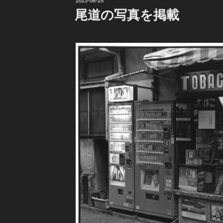
投
2023-06-25
稿
尾道の写真を掲載
日: