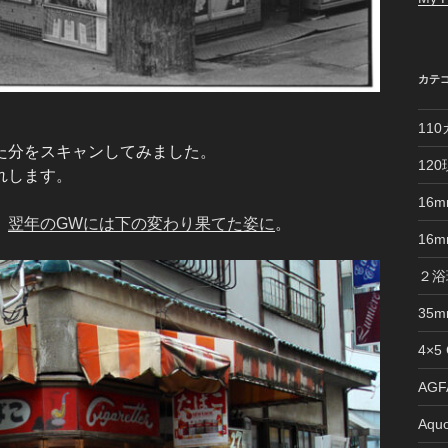
カテ
11
た分をスキャンしてみました。
12
れします。
16
、
翌年のGWには下の変わり果てた姿に
。
16
２浴
35
4×5
AGFA
Aquo