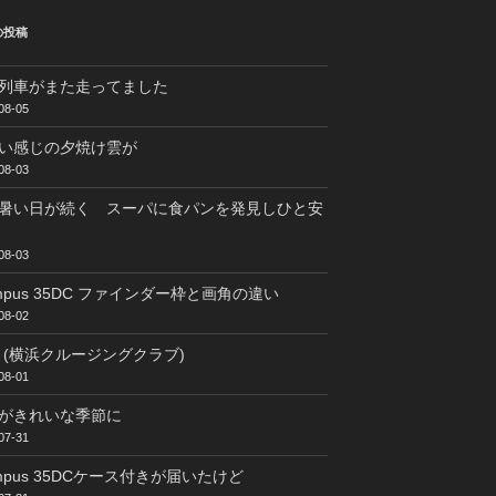
の投稿
列車がまた走ってました
08-05
い感じの夕焼け雲が
08-03
暑い日が続く スーパに食パンを発見しひと安
08-03
ympus 35DC ファインダー枠と画角の違い
08-02
C (横浜クルージングクラブ)
08-01
がきれいな季節に
07-31
ympus 35DCケース付きが届いたけど