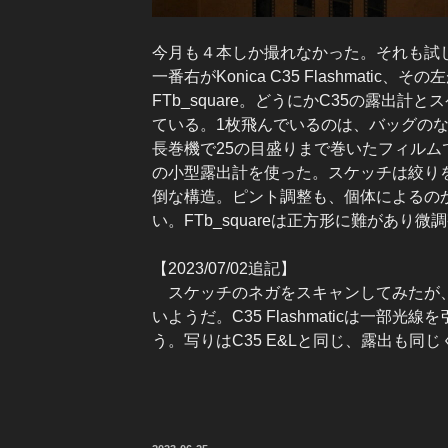
今月も４本しか撮れなかった。それも試
一番右がKonica C35 Flashmatic、そ
FTb_square。どうにかC35の露出
ている。1枚飛んでいるのは、バッグの
長巻機で25の目盛りまで巻いたフィルムで
の小型露出計を使った。スケッチは絞り
倒な構造。ピント調整も、個体によるの
い。FTb_squareは正方形に難があり微
【2023/07/02追記】
スケッチのネガをスキャンしてみたが、
いようだ。C35 Flashmaticは一
う。写りはC35 E&Lと同じ、露出も同