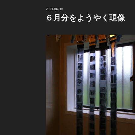
投
2023-06-30
稿
６月分をようやく現像
日: