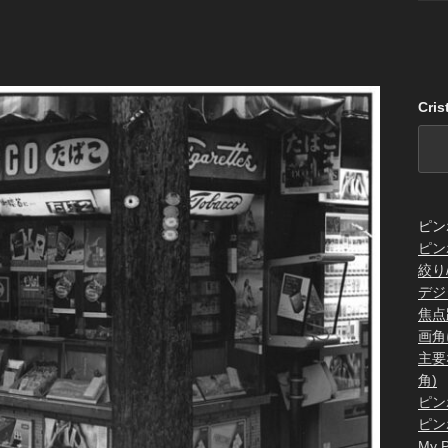
Cri
ピン
ピン
絞り
デジ
焦点
画角
主要
角)
ピン
ピン
My P