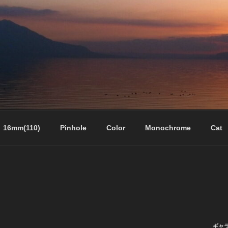
16mm(110)
Pinhole
Color
Monochrome
Cat
ギャ