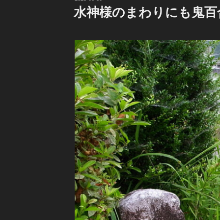
稿
水神様のまわりにも鬼百
日: