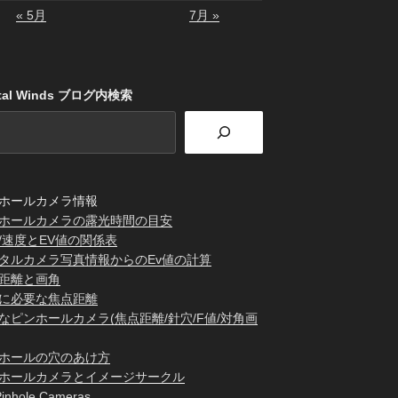
« 5月
7月 »
stal Winds ブログ内検索
ホールカメラ情報
ホールカメラの露光時間の目安
/速度とEV値の関係表
タルカメラ写真情報からのEv値の計算
距離と画角
に必要な焦点距離
なピンホールカメラ(焦点距離/針穴/F値/対角画
ホールの穴のあけ方
ホールカメラとイメージサークル
inhole Cameras