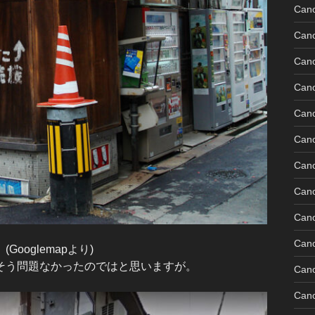
Can
Can
Can
Can
Can
Can
Can
Can
Can
Can
oglemapより)
そう問題なかったのではと思いますが。
Cano
Can