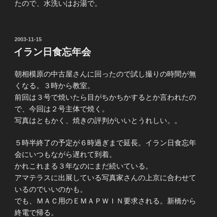
たので、水洗いはお湯で。
投
2003-11-15
稿
イラン日食忘年会
日:
朝相模原の中古屋さんに回ったので試し撮りの時間が無
くなる。３時から教室。
前回は３号で焼いたら目がちかちかするとか言われたの
で、今回は２号主体で焼く。
写真はともかく、焼きの評判がいいとうれしい。。
５時半終了の予定が６時過ぎまで延長。イラン日食忘年
会にいつもながら遅れて到着。
かれこれまる３年なのにまだ続いている。
アマテラスに出展している写真家さんの上京に合わせて
いるのでいいのかも。
でも、ＭＡＣ用のＥＭＡＰＷＩＮ要求される。新橋から
終電で帰る。