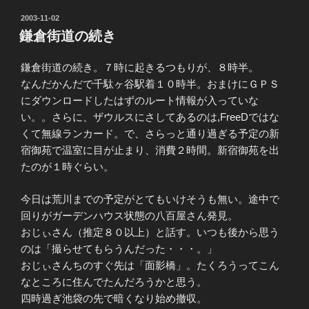
投
2003-11-02
稿
鎌倉街道の続き
日:
鎌倉街道の続き。７時に起きるつもりが、８時半。
なんだかんだで千駄ヶ谷駅着１０時半。おまけにＧＰＳ
にダウンロードしたはずのルート情報が入っていな
い。。さらに、ザウルスにさしてあるのは,FreeDではな
くて無線ランカード。で、さらっと通り過ぎる予定の新
宿御苑で温室に目が止まり、消費２時間。新宿御苑を出
たのが１時ぐらい。
今日は荒川までの予定がとてもいけそうも無い。途中で
回りがガーデンハウス状態の八百屋さん発見。
おじぃさん（推定８０以上）と話す。いつも後から思う
のは「撮らせてもらうんだった・・・。」
おじぃさんちのすぐ先は「面影橋」。たくろうってこん
なところに住んでたんだろうかと思う。
四時過ぎ池袋の先で暗くなり始め撤収。