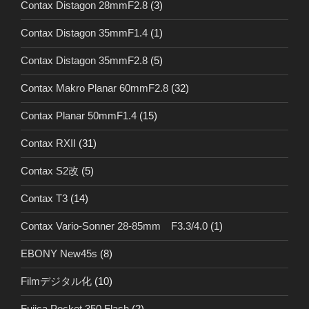
Contax Distagon 28mmF2.8
(3)
Contax Distagon 35mmF1.4
(1)
Contax Distagon 35mmF2.8
(5)
Contax Makro Planar 60mmF2.8
(32)
Contax Planar 50mmF1.4
(15)
Contax RXII
(31)
Contax S2改
(5)
Contax T3
(14)
Contax Vario-Sonner 28-85mm F3.3/4.0
(1)
EBONY New45s
(8)
Filmデジタル化
(10)
Fujica Pocket 350 Flash
(2)