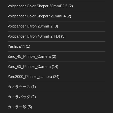
Voigtlander Color Skopar 50mmF2.5
(2)
Voigtlander Color Skoparr 21mmF4
(2)
Voigtlander Ultron 28mmF2
(3)
Voigtlander Ultron 40mmF2(FD)
(9)
Yashica44
(1)
Zero_45_Pinhole_Camera
(2)
Zero_69_Pinhole_Camera
(14)
Zero2000_Pinhole_camera
(24)
カメラケース
(1)
カメラバッグ
(2)
カメラ一般
(5)