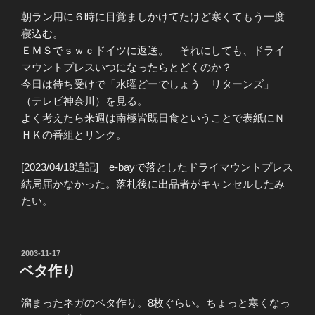
朝ラン用に６時に目覚ましかけてたけど寒くてもう一度
寝込む。
ＥＭＳでｓｗｃドイツに返送。 それにしても、ドライ
マウントプレスいつになったらとどくのか？
今日は待ち受けで「水曜どーでしょう リターンズ」
（テレビ神奈川）を見る。
よく考えたら来週は南極皆既日食ということで表紙にＮ
ＨＫの番組とリンク。
[2023/04/18追記] e-bayで落としたドライマウントプレス
結局届かなかった。落札後に出品者がキャンセルしたみ
たい。
投
2003-11-17
稿
ベタ作り
日:
溜まったネガのベタ作り。8枚ぐらい。ちょっと寒くなっ