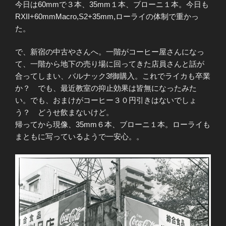
今日は60mmで３本、35mm１本、ブローニ１本。今日も
RXII+60mmMacro,S2+35mm,ローライの体制で重かっ
た。
で、新宿の中古やさんへ。一階がコーヒー屋さんになっ
て、一階から地下の売り場に回ってきた店員さんと話が
合ってしまい、バルナック3f御購入。これでライカも卒業
か？ でも、最近教室の抑止効果は皆無になったみた
い。でも、おまけがコーヒー３０円引きはないでしょ
う？ どうせ飲まないけど。
帰ってから現像、35mm６本、ブローニ１本。ローライも
まともに写っているようで一安心。。