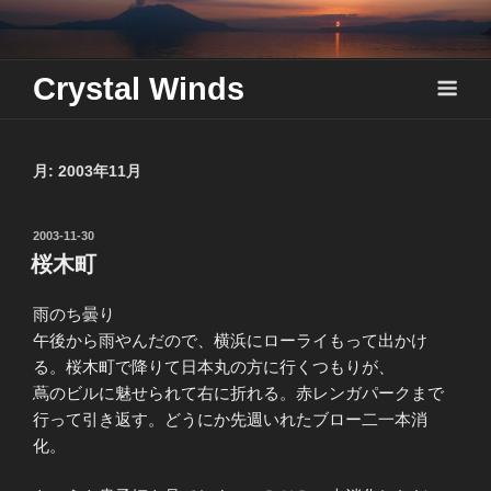
Skip
to
content
Crystal Winds
月:
2003年11月
投
2003-11-30
稿
桜木町
日:
雨のち曇り
午後から雨やんだので、横浜にローライもって出かけ
る。桜木町で降りて日本丸の方に行くつもりが、
蔦のビルに魅せられて右に折れる。赤レンガパークまで
行って引き返す。どうにか先週いれたブロー二一本消
化。