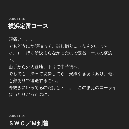
投
2003-11-15
稿
横浜定番コース
日:
頭痛い。。。
でもどうにか頑張って、試し撮りに（なんのこっち
ゃ。） 行く所決まらなかったので定番コースの横浜
へ。
山手から外人墓地、下りて中華街へ。
でもでも、帰って現像してら、光線引きありあり。他に
も難ありで返送するこへ。
外観きにいってるのだけど・・。 このまえのローライ
は当たりだったのに。
投
2003-11-14
稿
ＳＷＣ／Ｍ到着
日: