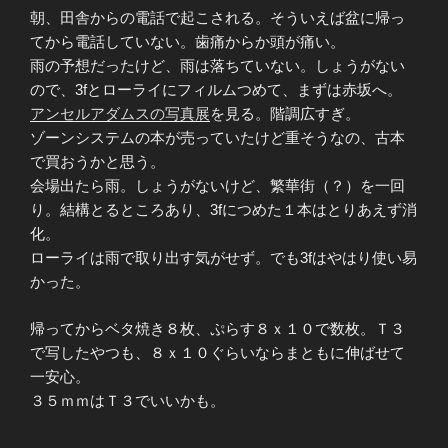
朝、田舎からの電話で起こされる。そういえば盆に帰っ
てから電話していない。歯痛からか頭が痛い。
雨の予想だったけど、雨は落ちていない。しょうがない
ので、3fとローライにフィルムつめて、まずは赤坂へ。
アンセルアダムスの写真展
を見る。階調広すぎ。
ゾーンシステムの本が売っていたけど重そうなの、古本
で買おうかと思う。
会場出たら雨。しょうがないけど、繁華街（？）を一回
り。結構とるところあり、3fにつめた１本はとりあえず消
化。
ローライは雨で取り出す気がせず。でも3fはやはり使い易
かった。
帰ってからベタ焼き８枚、ぷらす８ｘ１０で数枚。Ｔ３
で写したやつも、８ｘ１０ぐらいならまともに伸ばせて
一安心。
３５ｍｍはＴ３でいいかも。