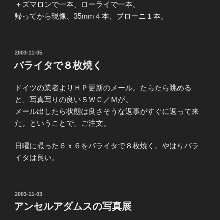
＋ズマロンで一本、ローライで一本。
帰ってから現像、35mm４本、ブローニ１本。
投
2003-11-05
稿
バライタで８枚焼く
日:
ドイツの業者よりＨＰ更新のメール。たらたら眺める
と、写真写りの良いＳＷＣ／Ｍが。
メール出したら状態は良さそうな返事がすぐに返って来
た。ということで、ご注文。
日曜に撮った６ｘ６をバライタで８枚焼く。やはりバラ
イタは良い。
投
2003-11-03
稿
アンセルアダムスの写真展
日: