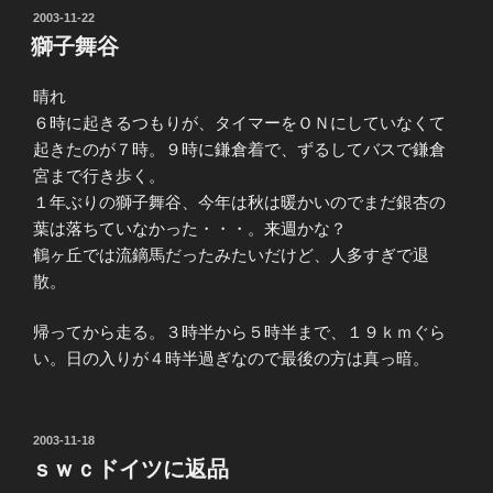
投
2003-11-22
稿
獅子舞谷
日:
晴れ
６時に起きるつもりが、タイマーをＯＮにしていなくて
起きたのが７時。９時に鎌倉着で、ずるしてバスで鎌倉
宮まで行き歩く。
１年ぶりの獅子舞谷、今年は秋は暖かいのでまだ銀杏の
葉は落ちていなかった・・・。来週かな？
鶴ヶ丘では流鏑馬だったみたいだけど、人多すぎで退
散。
帰ってから走る。３時半から５時半まで、１９ｋｍぐら
い。日の入りが４時半過ぎなので最後の方は真っ暗。
投
2003-11-18
稿
ｓｗｃドイツに返品
日: