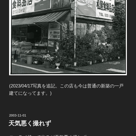
(2023/04/17写真を追記。この店も今は普通の新築の一戸
建てになってます。)
投
2003-11-01
稿
天気悪く撮れず
日: