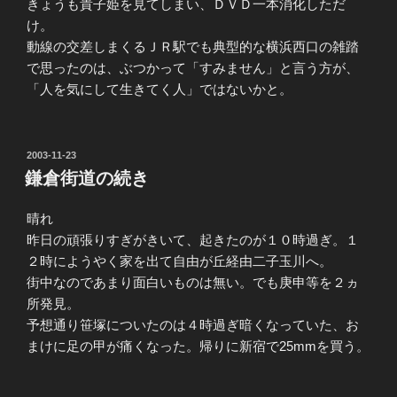
きょうも貴子姫を見てしまい、ＤＶＤ一本消化しただ
け。
動線の交差しまくるＪＲ駅でも典型的な横浜西口の雑踏
で思ったのは、ぶつかって「すみません」と言う方が、
「人を気にして生きてく人」ではないかと。
投
2003-11-23
稿
鎌倉街道の続き
日:
晴れ
昨日の頑張りすぎがきいて、起きたのが１０時過ぎ。１
２時にようやく家を出て自由が丘経由二子玉川へ。
街中なのであまり面白いものは無い。でも庚申等を２ヵ
所発見。
予想通り笹塚についたのは４時過ぎ暗くなっていた、お
まけに足の甲が痛くなった。帰りに新宿で25mmを買う。