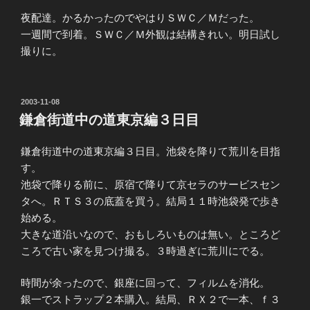
夜配達。かるかったのでやはりＳＷＣ／Ｍだった。
一週間で到着。ＳＷＣ／Ｍ外観は結構きれい。明日試し
撮りに。
投
2003-11-08
稿
鎌倉街道中の道東京編３日目
日:
鎌倉街道中の道東京編３日目。池袋を降りて荒川を目指
す。
池袋で降りる前に、原宿で降りて京セラのサービスセン
タへ。ＲＴＳ３の底蓋を買う。結局１１時池袋発で歩き
始める。
大きな道沿いなので、おもしろいものは無い。ところど
ころで古い家を見つけ撮る。３時過ぎに荒川にでる。
時間が余ったので、銀座に回って、フィルムを消化。
銀一でストラップ２本購入。結局、ＲＸ２で一本、ｆ３