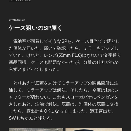
投
2026-02-20
稿
ケース狙いのSP届く
日:
電池室が固着してそうなSPを、ケース目当てで落とし
た個体が届いた。届いて確認したら、ミラーもアップし
ていた。けれど、レンズ(55mm F1.8)はきれいで文字通り
新品同様、ケースも問題なかったが、分離の仕方がわか
らずとまどってしまった。
とりあえず底蓋をあけてミラーアップの関係箇所に注
油して、ミラーアップは解決。そしたら、今度は1sのシ
ャッターが切れない。これもスローガバナにベンゼンを
さしたあと、注油で解決。底蓋は、別個体の底蓋に交換
したら、露出計もOKになってしまった。適正露出だ。
SWもちゃんと降りる。