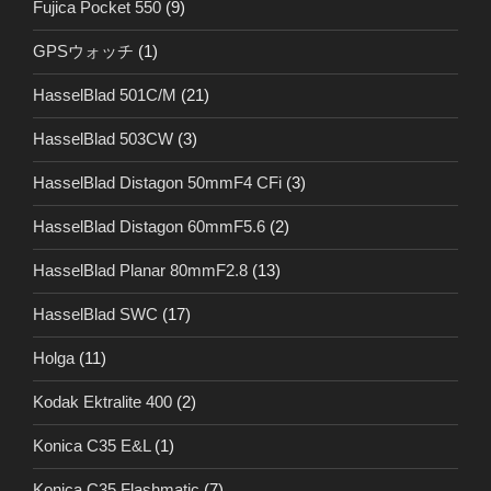
Fujica Pocket 550
(9)
GPSウォッチ
(1)
HasselBlad 501C/M
(21)
HasselBlad 503CW
(3)
HasselBlad Distagon 50mmF4 CFi
(3)
HasselBlad Distagon 60mmF5.6
(2)
HasselBlad Planar 80mmF2.8
(13)
HasselBlad SWC
(17)
Holga
(11)
Kodak Ektralite 400
(2)
Konica C35 E&L
(1)
Konica C35 Flashmatic
(7)