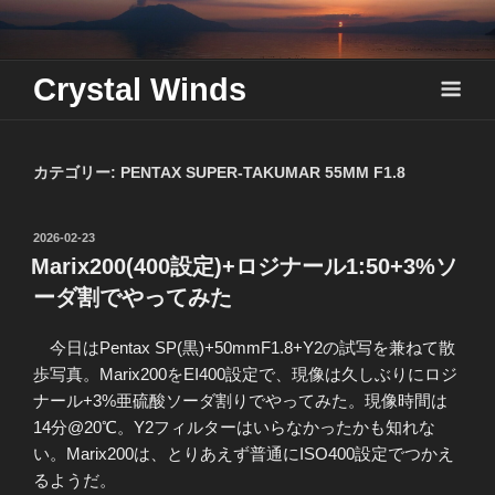
Skip
to
content
Crystal Winds
カテゴリー:
PENTAX SUPER-TAKUMAR 55MM F1.8
投
2026-02-23
稿
Marix200(400設定)+ロジナール1:50+3%ソ
日:
ーダ割でやってみた
今日はPentax SP(黒)+50mmF1.8+Y2の試写を兼ねて散
歩写真。Marix200をEI400設定で、現像は久しぶりにロジ
ナール+3%亜硫酸ソーダ割りでやってみた。現像時間は
14分@20℃。Y2フィルターはいらなかったかも知れな
い。Marix200は、とりあえず普通にISO400設定でつかえ
るようだ。