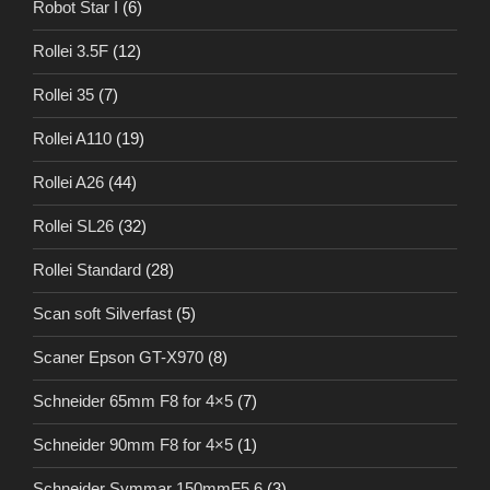
Robot Star I
(6)
Rollei 3.5F
(12)
Rollei 35
(7)
Rollei A110
(19)
Rollei A26
(44)
Rollei SL26
(32)
Rollei Standard
(28)
Scan soft Silverfast
(5)
Scaner Epson GT-X970
(8)
Schneider 65mm F8 for 4×5
(7)
Schneider 90mm F8 for 4×5
(1)
Schneider Symmar 150mmF5.6
(3)