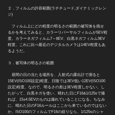
２．フィルムの許容範囲(ラチチュード,ダイナミックレン
ジ)
フィルム上にどの程度の明るさの範囲の被写体を残せ
るかを考えてみると、カラーリバーサルフィルムが5EV程
度。カラーネガフィルム7～8EV、白黒ネガフィルム9EV
程度。これに比べ最近のデジタルカメラは14EV程度もあ
るようだ。
３．被写体の明るさの範囲
昼間の日の当たる場所を、入射式の露出計で測ると
15EV(ISO100設定)程度。日陰では3EV低い12EV(ISO100
設定)程度。なので、明るさの差は3EV程度しかない。し
たがって、白黒ネガを使い、晴れた日にF16&1/125sで撮
れば、15±4.5EVのものは撮れていることになる。ちなみ
に、晴れた日のF16ルールはここから来ているのではない
か。ISO100のフィルムでF16の絞りなら、1/125sのシャ