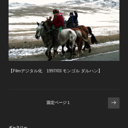
【Filmデジタル化 1997/03 モンゴル ダルハン】
投
次
固定ページ
1
の
稿
ペ
の
ー
ペ
ギャラリー