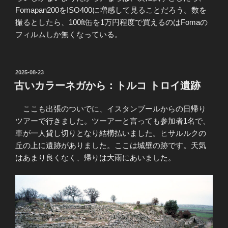
Fomapan200をISO400に増感して見ることだろう。数を
撮るとしたら、100ft缶を1万円程度で買えるのはFomaの
フィルムしか無くなっている。
投
2025-08-23
稿
古いカラーネガから：トルコ トロイ遺跡
日:
ここも出張のついでに、イスタンブールからの日帰り
ツアーで行きました。ツーアーと言っても参加者1名で、
車が一人貸し切りとなり結構払いました。ヒサルルクの
丘の上に遺跡がありました。ここは城壁の跡です。天気
はあまり良くなく、帰りは大雨にあいました。