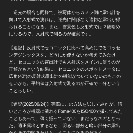
逆光の場合も同様で、被写体からカメラ側に露出計を
向けて入射式で測れば、逆光に関係なく適切な露出が得
られることになる。また、雪景色も反射式では２段暗め
になるので、入射式で測るのが確実です。
【追記】反射式でセコニックに比べて高めにでるゴッセ
ンデジシックスを、どうにか使えないか考えてみたけ
ど、セコニックの露出計でも入射式をメインに使うのが
正解かもという結果に。セコニックのスポットメータに
広角(40°)の反射式露出計の機能がついていないのもこの
せいかも。平均値は入射式で測るのが正確で十分という
ことらしい。
【追記(2025/08/24)】実際にこの方法を試してみたが、暗
いところが極端に潰れるFoma400をISO400で撮ってみた
こともあって、薄く揃っていない、まだらなネガとなっ
た。適正露出とするなら、明るい部分と暗い部分の露出
からその中間あたりということになるのだろう。