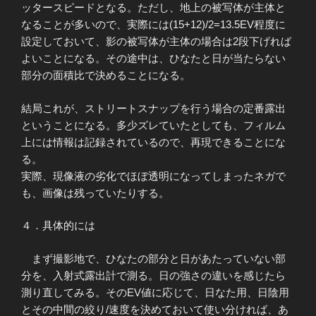
ッタースピードとなる。ただし、地上の被写体が主体と
なることが多いので、実際には(15+12)/2=13.5EV程度に
設定しておいて、影の被写体が主体の場合は2段下げれば
よいことになる。その途中は、ひなたと日が当たらない
部分の面積比で決めることになる。
結局これが、ストリートスナップを行う場合の定番露出
ということになる。多少ズレていたとしても、フィルム
上には情報は記録されているので、再現できることにな
る。
実際、現像液の劣化でほぼ透明になってしまったネガで
も、画像は残っていたりする。
４．具体的には
まず撮影地で、ひなたの部分と日があたっていない部
分を、入射式露出計で測る。日の強さの違いを感じたら
測り直してみる。そのEV値に応じて、日なた用、日陰用
とその中間の絞り/速度を決めておいて使い分ければ、あ