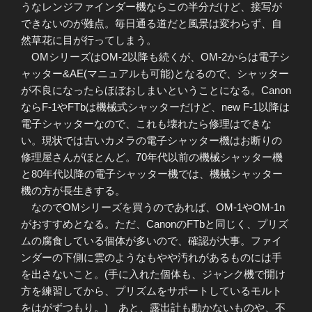
うなレンジファインダー機ならこの半分だけど、接写が
できないのが難点。毎日通る道だと風景は変わらず、自
然草花に目が行ってしまう。
OMシリーズはOM-2以降も続くが、OM-2からは電子シ
ャッター&AE(マニュアルも可能)となるので、シャッター
が不良になったらほぼおしまいということになる。Canon
ならF-1やFTbは機械式シャッターだけど、new F-1以降は
電子シャッターなので、これも壊れたら修理はできな
い。現状では古いカメラの電子シャッター機はお断りの
修理屋さんがほとんど。70年代以前の機械シャッター機
と80年代以降の電子シャッター機では、機械シャッター
機の方が長生きする。
なのでOMシリーズを買うのであれば、OM-1やOM-1n
がおすすめとなる。ただ、CanonのFTbと同じく、プリズ
ムの腐食している個体が多いので、確認が大事。ファイ
ンダーの下側に雲のようなもやや汚れがあるものには手
を出さないこと。(手に入れた個体も、ジャンク機で開け
方を練習してから、プリズムをサポートしているモルト
をはがずつもり。) あと、露出計も動かないものや、不