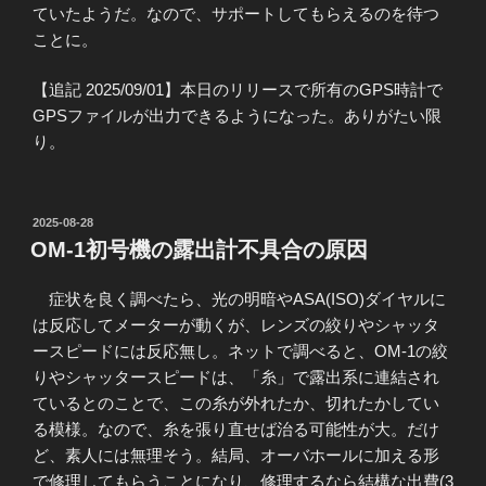
ていたようだ。なので、サポートしてもらえるのを待つ
ことに。
【追記 2025/09/01】本日のリリースで所有のGPS時計で
GPSファイルが出力できるようになった。ありがたい限
り。
投
2025-08-28
稿
OM-1初号機の露出計不具合の原因
日:
症状を良く調べたら、光の明暗やASA(ISO)ダイヤルに
は反応してメーターが動くが、レンズの絞りやシャッタ
ースピードには反応無し。ネットで調べると、OM-1の絞
りやシャッタースピードは、「糸」で露出系に連結され
ているとのことで、この糸が外れたか、切れたかしてい
る模様。なので、糸を張り直せば治る可能性が大。だけ
ど、素人には無理そう。結局、オーバホールに加える形
で修理してもらうことになり、修理するなら結構な出費(3