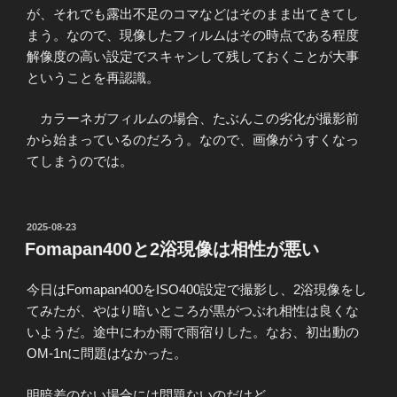
が、それでも露出不足のコマなどはそのまま出てきてし
まう。なので、現像したフィルムはその時点である程度
解像度の高い設定でスキャンして残しておくことが大事
ということを再認識。
カラーネガフィルムの場合、たぶんこの劣化が撮影前
から始まっているのだろう。なので、画像がうすくなっ
てしまうのでは。
投
2025-08-23
稿
Fomapan400と2浴現像は相性が悪い
日:
今日はFomapan400をISO400設定で撮影し、2浴現像をし
てみたが、やはり暗いところが黒がつぶれ相性は良くな
いようだ。途中にわか雨で雨宿りした。なお、初出動の
OM-1nに問題はなかった。
明暗差のない場合には問題ないのだけど。