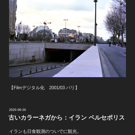
【Filmデジタル化 2001/03 パリ】
投
2025-08-26
稿
古いカラーネガから：イラン ペルセポリス
日:
イランも日食観測のついでに観光。