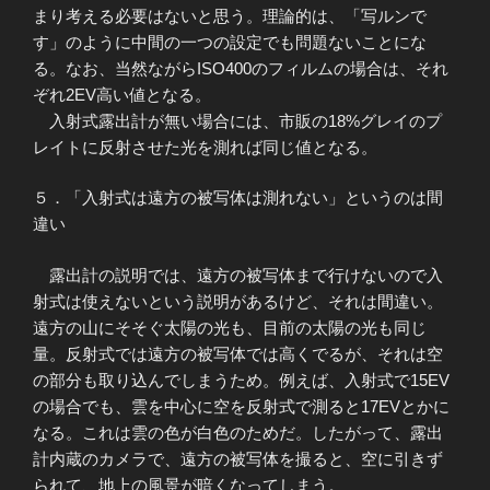
まり考える必要はないと思う。理論的は、「写ルンで
す」のように中間の一つの設定でも問題ないことにな
る。なお、当然ながらISO400のフィルムの場合は、それ
ぞれ2EV高い値となる。
入射式露出計が無い場合には、市販の18%グレイのプ
レイトに反射させた光を測れば同じ値となる。
５．「入射式は遠方の被写体は測れない」というのは間
違い
露出計の説明では、遠方の被写体まで行けないので入
射式は使えないという説明があるけど、それは間違い。
遠方の山にそそぐ太陽の光も、目前の太陽の光も同じ
量。反射式では遠方の被写体では高くでるが、それは空
の部分も取り込んでしまうため。例えば、入射式で15EV
の場合でも、雲を中心に空を反射式で測ると17EVとかに
なる。これは雲の色が白色のためだ。したがって、露出
計内蔵のカメラで、遠方の被写体を撮ると、空に引きず
られて、地上の風景が暗くなってしまう。