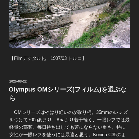
【Filmデジタル化 1997/03 トルコ】
投
2025-08-22
稿
Olympus OMシリーズ(フィルム)を選ぶな
日:
ら
OMシリーズはやはり軽いのが取り柄。35mmのレンズ
をつけて700gあまり、Ariaより若干軽く、一眼レフでは最
軽量の部類。毎日持ち出しても苦にならない重さ。特に
女性が一眼レフを使うには最適と思う。Konica C35のよ