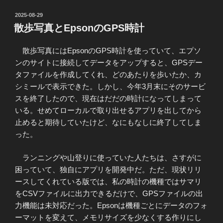
投
2025-08-29
稿
散歩写真とEpsonのGPS時計
日:
散歩写真にはEpsonのGPS時計を使っていて、エプソ
ンのサイトに接続してデータをアップすると、GPSデー
タファイルを作成してくれ、どのあたりを歩いたか、カ
シミールで表示できた。しかし、今年3月末にそのサービ
スを終了したので、現在はだだの時計になってしまって
いる。せめてローカルで取り出せるアプリを出してから
止めると期待していたけど、なにもなしに終了してしま
った。
ランニングや山登りに使っていた人たちは、さすがに
困っていて、独自にアプリを開発中だ。ただ、現状リリ
ースしてくれている版では、私の時計の機種ではサマリ
をCSVファイルに出力できるだけで、GPSファイルの出
力機能は未対応だった。Epsonは機種ごとにデータのフォ
ーマットを変えて、メモリサイズを少なくする作りにし