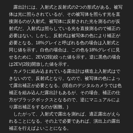
露出計には、入射式と反射式の2つの形式がある。被写
体は光に照らされているが、その被写体を照らす光を直
接測るのが入射式、被写体に反射された光を測るのが反
射式だ。入射式は照らしている光を直接測るので補正の
必要はない。しかし、反射式は被写体の色により補正が
必要となる。18%グレイと呼ばれる色の場合は入射式と
同じ値を示す。白色の場合は、この色を18%グレイに見
せるために、2EV(2段)絞った値を示す。逆に黒色の場合
は2EV(2段)開放した値を示す。
カメラに組み込まれている露出計は構造上入射式はで
きないので、反射式となり。なので、被写体の色によっ
て露出補正が必要となる。(現在のデジタルカメラでは色
補正を組み込んだ露出計もあるが、その場合、補正の仕
方がブラックボックスとなるので、逆にマニュアルによ
り露出補正をするのが困難。)
したがって、入射式で露出を測れば、適正露出がえら
れることになる。その上で必要であれば、演出上の露出
補正を行えばよいことになる。