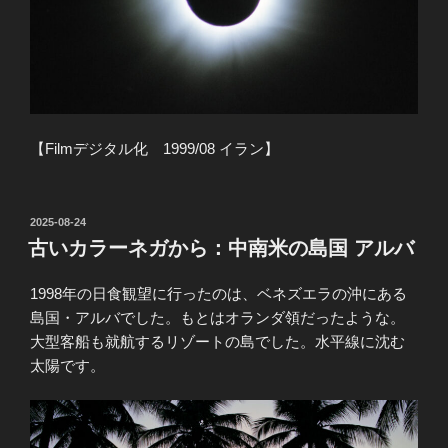
【Filmデジタル化 1999/08 イラン】
投
2025-08-24
稿
古いカラーネガから：中南米の島国 アルバ
日:
1998年の日食観望に行ったのは、ベネズエラの沖にある
島国・アルバでした。もとはオランダ領だったような。
大型客船も就航するリゾートの島でした。水平線に沈む
太陽です。