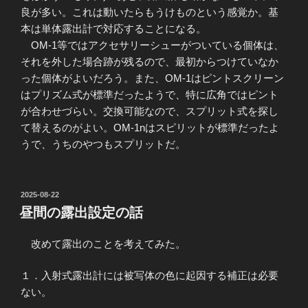
良が多い。これは動いたらもうけものという感覚か。基
本は単体露出計で対応することになる。
OM-1等ではアクセサリーシューがついている個体は、
それを外した場合跡が残るので、最初からつけていなか
った個体がよいだろう。また、OM-1はピントスクリーン
はプリズム式が標準だったようで、特に広角ではピント
が合わせづらい。交換可能なので、スプリット式を探し
て替えるのがよい。OM-1nはスピリットが標準だったよ
うで、うちのやつもスプリットだ。
投
2025-08-22
稿
昼間の露出設定の話
日:
改めて露出のことを考えてみた。
１．入射式露出計には被写体の色に起因する補正は必要
ない。