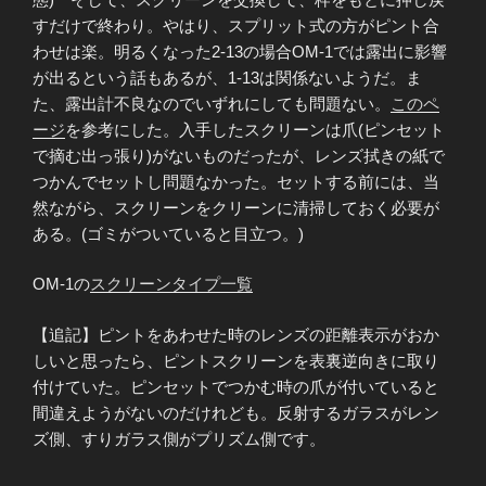
すだけで終わり。やはり、スプリット式の方がピント合
わせは楽。明るくなった2-13の場合OM-1では露出に影響
が出るという話もあるが、1-13は関係ないようだ。ま
た、露出計不良なのでいずれにしても問題ない。
このペ
ージ
を参考にした。入手したスクリーンは爪(ピンセット
で摘む出っ張り)がないものだったが、レンズ拭きの紙で
つかんでセットし問題なかった。セットする前には、当
然ながら、スクリーンをクリーンに清掃しておく必要が
ある。(ゴミがついていると目立つ。)
OM-1の
スクリーンタイプ一覧
【追記】ピントをあわせた時のレンズの距離表示がおか
しいと思ったら、ピントスクリーンを表裏逆向きに取り
付けていた。ピンセットでつかむ時の爪が付いていると
間違えようがないのだけれども。反射するガラスがレン
ズ側、すりガラス側がプリズム側です。