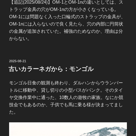
【追記(2025/08/24)】OM-1とOM-1nの違いとしては、ス
トラップ金具の穴がOM-1nの方が小さくなっている。
OM-1には問題なく入った口輪式のストラップの金具が、
OM-1nには入らないので良く見たら、穴の内部に円筒状
の金属が追加されていた。補強のためなのか、理由は分
からない。
投
2025-08-21
稿
古いカラーネガから：モンゴル
日:
モンゴル日食の観測も終わり、ダルハンからウランバー
トルに移動中、貸し切りの小型バスがパンク。そのタイ
ヤ交換作業中に通った、10数人の遊牧の家族。なにか競
技会でもあるのか、子供でも馬に乗る様が決まってまし
た。