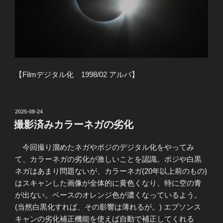
【Filmデジタル化 1998/02 アルバ】
投
2025-08-24
稿
撮影済みカラーネガの劣化
日:
今回撮り溜めたネガやポジのデジタル化をやってみ
て、カラーネガの劣化が激しいことを認識。ポジや白黒
ネガはあまり問題ないが、カラーネガ(20年以上前のもの)
はスキャンした画像が全体的に黄色くなり、特に空の青
が出ない。ベースのオレンジ色が濃くなっているよう。
(当然白黒化すれば、その影響は薄れるが。) エプソンス
キャンの劣化補正機能を使えば自動で補正してくれる