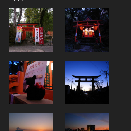
ジ
ー
ジ
送
り