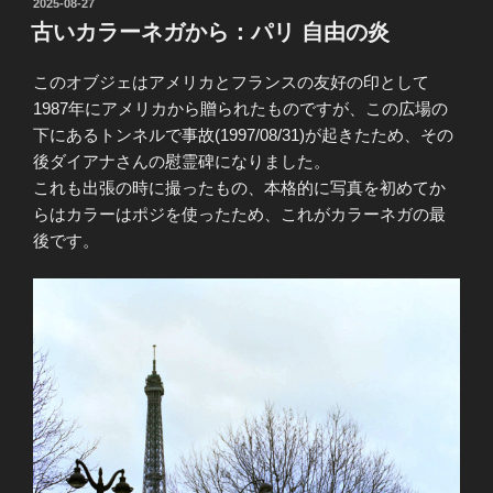
投
2025-08-27
稿
古いカラーネガから：パリ 自由の炎
日:
このオブジェはアメリカとフランスの友好の印として
1987年にアメリカから贈られたものですが、この広場の
下にあるトンネルで事故(1997/08/31)が起きたため、その
後ダイアナさんの慰霊碑になりました。
これも出張の時に撮ったもの、本格的に写真を初めてか
らはカラーはポジを使ったため、これがカラーネガの最
後です。