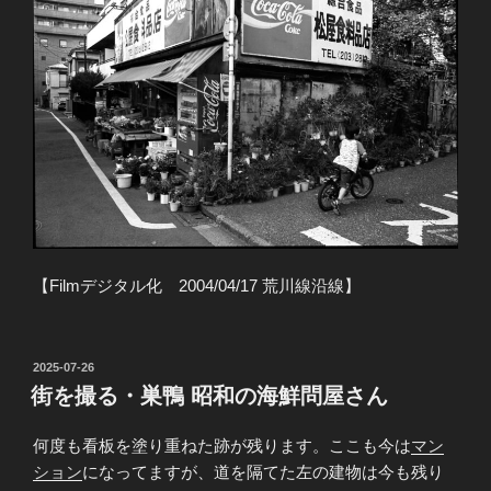
【Filmデジタル化 2004/04/17 荒川線沿線】
投
2025-07-26
稿
街を撮る・巣鴨 昭和の海鮮問屋さん
日:
何度も看板を塗り重ねた跡が残ります。ここも今は
マン
ション
になってますが、道を隔てた左の建物は今も残り