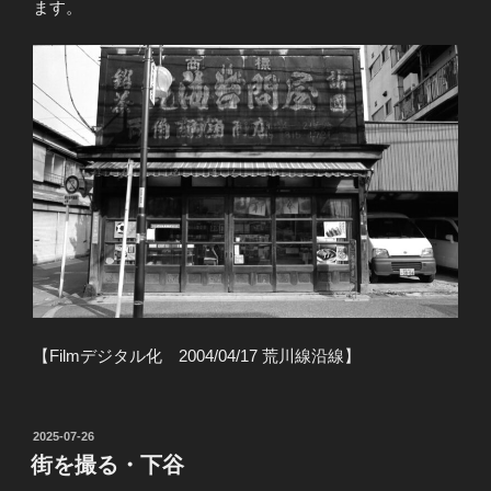
ます。
【Filmデジタル化 2004/04/17 荒川線沿線】
投
2025-07-26
稿
街を撮る・下谷
日: