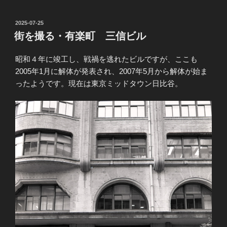
投
2025-07-25
稿
街を撮る・有楽町 三信ビル
日:
昭和４年に竣工し、戦禍を逃れたビルですが、ここも
2005年1月に解体が発表され、2007年5月から解体が始ま
ったようです。現在は東京ミッドタウン日比谷。