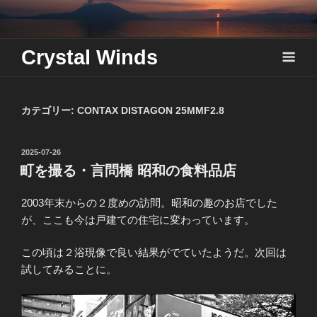
Skip
to
content
Crystal Winds
カテゴリー:
CONTAX DISTAGON 25MMF2.8
投
2025-07-26
稿
町を撮る・言問橋 昭和の食料品店
日:
2003年末からの２度めの訪問。昭和の趣のお店でした
が、ここも今は戸建ての住宅に変わっています。
この頃は２浴現像で良い結果がでていたようだ。次回は
試してみることに。