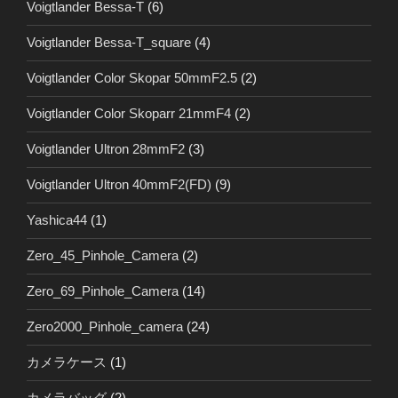
Voigtlander Bessa-T
(6)
Voigtlander Bessa-T_square
(4)
Voigtlander Color Skopar 50mmF2.5
(2)
Voigtlander Color Skoparr 21mmF4
(2)
Voigtlander Ultron 28mmF2
(3)
Voigtlander Ultron 40mmF2(FD)
(9)
Yashica44
(1)
Zero_45_Pinhole_Camera
(2)
Zero_69_Pinhole_Camera
(14)
Zero2000_Pinhole_camera
(24)
カメラケース
(1)
カメラバッグ
(2)