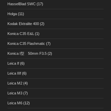
HasselBlad SWC
(17)
Holga
(11)
Kodak Ektralite 400
(2)
Konica C35 E&L
(1)
Konica C35 Flashmatic
(7)
Konica I型 50mm F3.5
(2)
Leica If
(6)
Leica IIIf
(6)
Leica M2
(4)
Leica M3
(7)
Leica M6
(12)