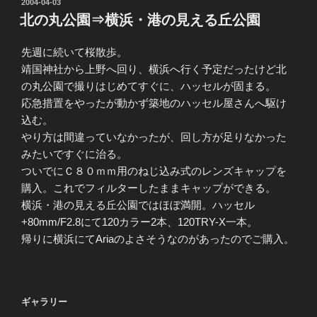
投
2004-04-03
稿
北の丸公園⇒横浜・港の見える丘公園
日:
先週に続いて桜散歩。
靖国神社から上野へ回り、横浜へ行く予定だったけど北
の丸公園で撮りはじめてすぐに、ハッセルが固まる。
応急措置をやったが動かず築地のハッセル屋さんへ駆け
込む。
やり方は間違っていなかったが、回し方が足りなかった
みたいですぐに治る。
ついでにＣ８０ｍｍ用のねじ込み式のレンズキャップを
購入。これでフィルターしたままキャップができる。
横浜・港の見える丘公園ではほぼ満開。ハッセル
+80mm/F2.8にて120カラー2本、120TRY-X一本。
帰りに横浜にてAriaのよさそうなのがあったのでご購入。
ギャラリー