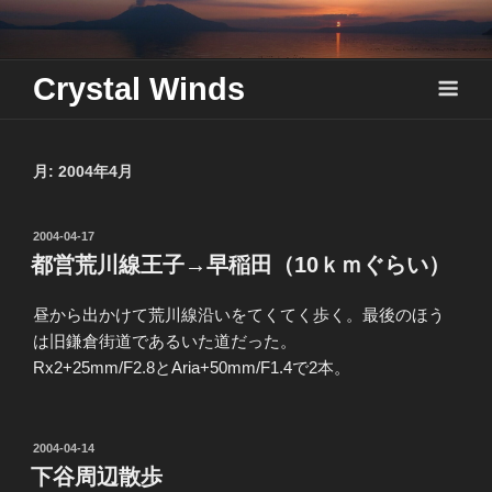
Skip
to
content
Crystal Winds
月:
2004年4月
投
2004-04-17
稿
都営荒川線王子→早稲田（10ｋｍぐらい）
日:
昼から出かけて荒川線沿いをてくてく歩く。最後のほう
は旧鎌倉街道であるいた道だった。
Rx2+25mm/F2.8とAria+50mm/F1.4で2本。
投
2004-04-14
稿
下谷周辺散歩
日: