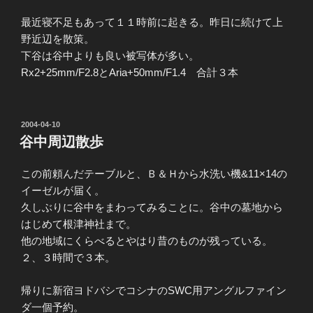
最近寝不足もあって１１時前に起きる。昨日に続けて上
野近辺を散策。
下谷は谷中よりも良い被写体が多い。
Rx2+25mm/F2.8とAria+50mm/F1.4 合計３本
投
2004-04-10
稿
谷中周辺散歩
日:
この前頼んだテーブルと、Ｂ＆Ｈから水洗い機&11×14の
イーゼルが届く。
久しぶりに谷中をまわってみることに。谷中の墓地から
はじめて根津神社まで。
他の地域にくらべるとやはり昔のものが残っている。
２、３時間で３本。
帰りに新宿ヨドバシでコシナのSWC用アングルファイン
ダ一個予約。