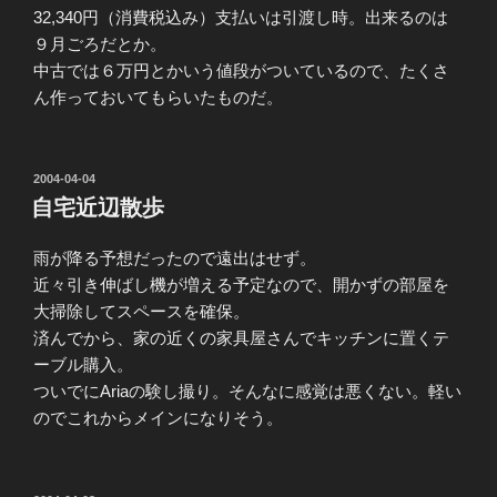
32,340円（消費税込み）支払いは引渡し時。出来るのは
９月ごろだとか。
中古では６万円とかいう値段がついているので、たくさ
ん作っておいてもらいたものだ。
投
2004-04-04
稿
自宅近辺散歩
日:
雨が降る予想だったので遠出はせず。
近々引き伸ばし機が増える予定なので、開かずの部屋を
大掃除してスペースを確保。
済んでから、家の近くの家具屋さんでキッチンに置くテ
ーブル購入。
ついでにAriaの験し撮り。そんなに感覚は悪くない。軽い
のでこれからメインになりそう。