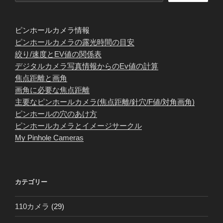
ピンホールカメラ情報
ピンホールカメラの露光時間の目安
絞り/速度とEV値の関係表
デジタルカメラ写真情報からのEv値の計算
焦点距離と画角
画角に必要な焦点距離
主要なピンホールカメラ(焦点距離/針穴/F値/対角画角)
ピンホールの穴のあけ方
ピンホールカメラとイメージサークル
My Pinhole Cameras
カテゴリー
110カメラ
(29)