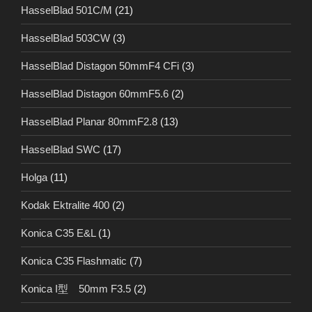
HasselBlad 501C/M
(21)
HasselBlad 503CW
(3)
HasselBlad Distagon 50mmF4 CFi
(3)
HasselBlad Distagon 60mmF5.6
(2)
HasselBlad Planar 80mmF2.8
(13)
HasselBlad SWC
(17)
Holga
(11)
Kodak Ektralite 400
(2)
Konica C35 E&L
(1)
Konica C35 Flashmatic
(7)
Konica I型 50mm F3.5
(2)