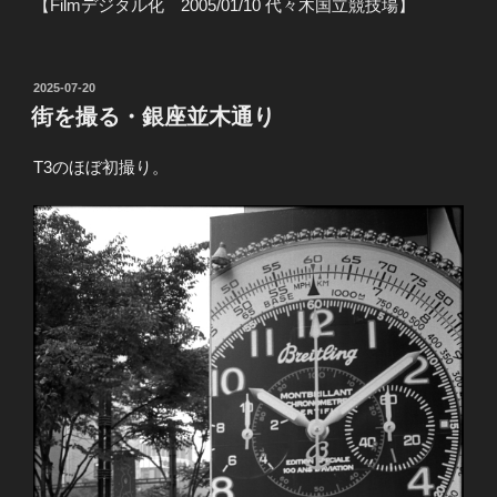
【Filmデジタル化 2005/01/10 代々木国立競技場】
投
2025-07-20
稿
街を撮る・銀座並木通り
日:
T3のほぼ初撮り。