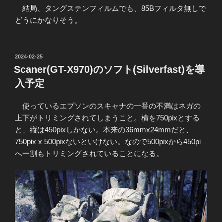
結局、タングステンフィルムでも、85Bフィルタ無しで
どうにかなりそう。
投
2024-02-25
稿
Scaner(GT-X970)のソフト(Silverfast)を導
日:
入予定
使っているエプソンのスキャナの一番の不満はネガの
上下がトリミングされてしまうこと。横を750pixとする
と、縦は450pixしかない。本来の36mmx24mmだと、
750pix x 500pixないといけない。なので500pixから450pi
へ一割もトリミングされていることになる。