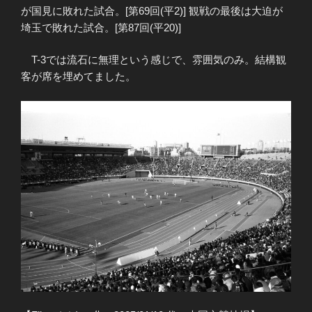
が国見に敗れた試合。[第69回(平2)] 観戦の最後は大迫が
埼玉で敗れた試合。[第87回(平20)]
T-3では流石に無理という感じで、雰囲気のみ。結構観
客が席を埋めてました。