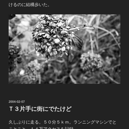
けるのに結構歩いた。
投
2004-02-07
稿
Ｔ３片手に街にでたけど
日:
久しぶりに走る。５０分５ｋｍ。ランニングマシンでと
ことこと。１４万アクセスを記録。