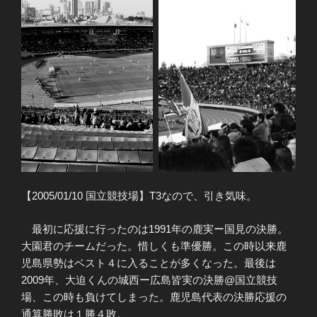
【2005/01/10 国立競技場】T3なので、引き気味。
最初に応援に行ったのは1991年の鹿実ー国見の決勝。
大園君のチームだった。惜しくも準優勝。この時以来鹿
児島県勢はベスト４に入ることが多くなった。最後は
2009年、大迫くんの城西ー広島皆実の決勝@国立競技
場、この時も負けてしまった。鹿児島代表の決勝応援の
通算勝敗は１勝４敗。