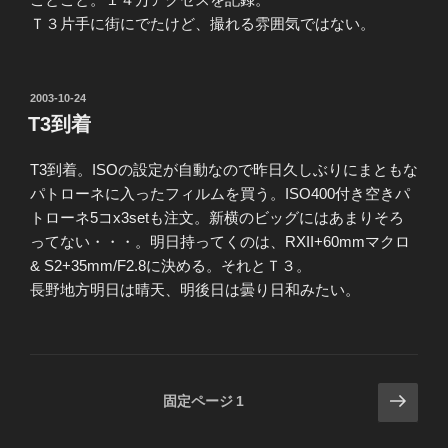
Ｔ３片手に街にでたけど、撮れる雰囲気ではない。
投
2003-10-24
稿
T3到着
日:
T3到着。ISOの設定が自動なので昨日久しぶりにまともな
パトローネに入ったフィルムを買う。ISO400付き空きパ
トローネ5コx3setも注文。新横のビッグにはあまりそろ
ってない・・・。明日持ってくのは、RXII+60mmマクロ
& S2+35mm/F2.8に決める。それとＴ３。
長野地方明日は晴天、明後日は曇り日和みたい。
投
次
固定ページ
1
の
稿
ペ