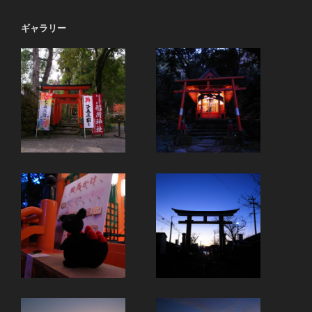
の
ー
ペ
ギャラリー
ジ
ー
ジ
送
り