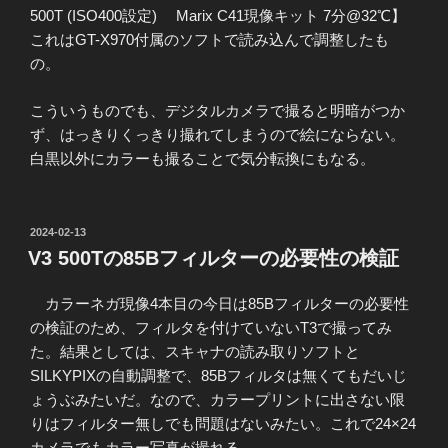
500T (ISO400設定) Marix C41現像キット 7分@32℃】
これはGT-X970付属のソフトで読み込んで調整したも
の。
こういうものでも、デジタルカメラで撮ると明暗がつか
ず、はっきりくっきり撮れてしまうので絵にならない。
白黒以外にカラーも撮ることで気分転換にもなる。
投
2024-02-13
稿
V3 500Tの85Bフィルターの必要性の検証
日:
カラーネガ現像4本目の今日は85Bフィルターの必要性
の検証のため、フィルタを付けていないT3で撮ってみ
た。結果としては、スキャナの読み取りソフトと
SILKYPIXの自動調整で、85Bフィルタは無くてもだいじ
ょうぶみたいだ。なので、カラープリントに出さない限
りはフィルター無しでも問題はないみたい。これで24×24
カメラでもカラー写真が撮れる。