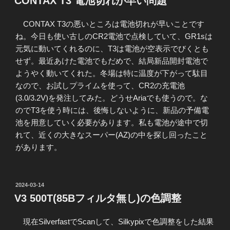
CONTAX T3 電池切れが早い問題
日:
CONTAX T3の悪いところは電池切れが早いことです
ね。今日も使い古しのCR2電池で点検していて、GR1sは
元気に動いてくれるのに、T3は電池が空表示でびくとも
せず。最近あけた電池でもだめで、結局新品開封電池で
ようやく動いてくれた。冬場は特に温度が下がって駄目
なので、お試しプライムを使って、CR2の充電池
(3.0/3.2V)を発注してみた。どうせAriaでも使うので。な
のでT3を使う時には、後悔しないように、新品の予備電
池を用意していく必要があります。私も電池が途中で切
れて、近くの大きなスーパー(AZ)の中を探し回ったこと
があります。
投
2024-03-14
稿
V3 500T(85Bフィルタ無し)の色調整
日:
現在SilverfastでScanして、Silkypixで色調整をした結果