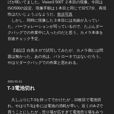
げが咲いてました。Vision3 500T ２本目の現像。今回は
ISO500の設定。現像手順は１本目と同じで32℃7分、再現
性はだいじょうぶなようだ。
散歩写真
しかし、同時に現像した３本目には光線が入ってい
た。パーフォレーションが写っているので、たぶんダー
クバッグでの作業中に入ったのだと思う。カメラ本体を
別途チェック予定。
【追記】白黒ネガで試写してみたが、カメラ側には問
題は無かった。あの光は、パトローネではないだろう。
やはりダークバッグでの作業と思われる。
投
2021-01-11
稿
T-3電池切れ
日:
久しぶりにT-3を持ってでかけたが，10枚目で電池切
れ。やはりT-3は冬には電池の消耗が早い。近くのA-Zで
買うことにしたが，売り場が広すぎて電池売り場をみつ