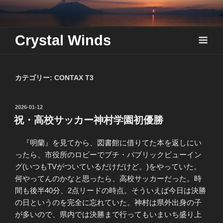
Skip
to
content
Crystal Winds
カテゴリー:
CONTAX T3
投
2026-01-12
稿
祝・高校サッカー神村学園初優勝
日:
『明蘭』を見てから、図書館に借りてた本を返しにい
ったら、市役所のロビーでプチ・パブリックビューイン
グ(いつもTVがついているだけだけど。)をやっていた。
何やってんのかなと思ったら、高校サッカーだった。時
間も後半40分、2点リードの時点。そういえば今日は決勝
の日というのを完全に忘れていた。神村は県外出身の子
が多いので、県内では決勝まで行ってもいまいち盛り上