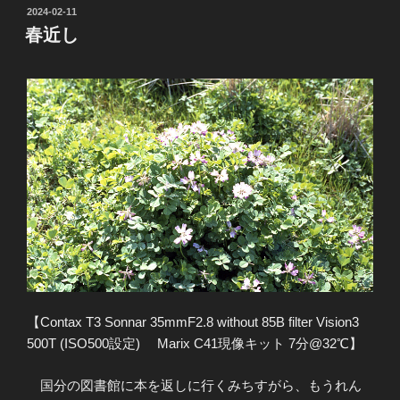
投
2024-02-11
稿
春近し
日:
【Contax T3 Sonnar 35mmF2.8 without 85B filter Vision3
500T (ISO500設定) Marix C41現像キット 7分@32℃】
国分の図書館に本を返しに行くみちすがら、もうれん