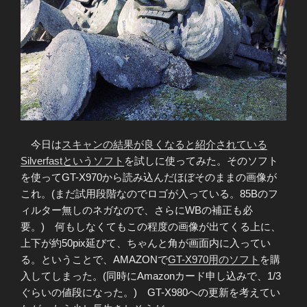
今日は
スキャンの結果が良くなると紹介されている
Silverfastというソフト
を試しに使ってみた。そのソフト
を使ってGT-X970から読み込んだほぼそのままの画像が
これ。(まだ試用段階なのでロゴが入っている。85Bのフ
ィルター無しのネガなので、さらにWBの補正も必
要。) 何もしなくてもこの程度の画像が出てくる上に、
上下が約50pix延びて、ちゃんと角が画面内に入ってい
る。ということで、AMAZONで
GT-X970用のソフト
を購
入してしまった。(同時にAmazonカード申し込みで、1/3
ぐらいの値段になった。) GT-X980への更新を考えてい