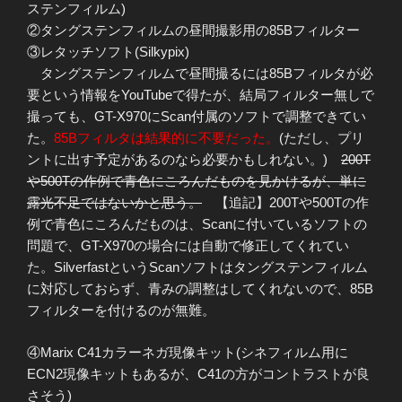
ステンフィルム)
②タングステンフィルムの昼間撮影用の85Bフィルター
③レタッチソフト(Silkypix)
タングステンフィルムで昼間撮るには85Bフィルタが必
要という情報をYouTubeで得たが、結局フィルター無しで
撮っても、GT-X970にScan付属のソフトで調整できてい
た。
85Bフィルタは結果的に不要だった。
(ただし、プリ
ントに出す予定があるのなら必要かもしれない。)
200T
や500Tの作例で青色にころんだものを見かけるが、単に
露光不足ではないかと思う。
【追記】200Tや500Tの作
例で青色にころんだものは、Scanに付いているソフトの
問題で、GT-X970の場合には自動で修正してくれてい
た。SilverfastというScanソフトはタングステンフィルム
に対応しておらず、青みの調整はしてくれないので、85B
フィルターを付けるのが無難。
④Marix C41カラーネガ現像キット(シネフィルム用に
ECN2現像キットもあるが、C41の方がコントラストが良
さそう)