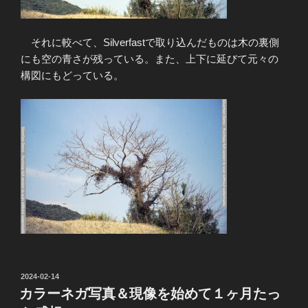
それに較べて、Silverfastで取り込んだものは木の裏側
にも空の青さが残っている。また、上下に延びて元々の
構図にもどっている。
投
2024-02-14
稿
カラーネガ写真＆現像を始めて１ヶ月たっ
日: