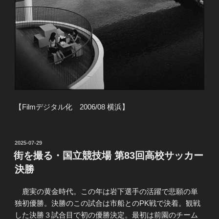
【Filmデジタル化 2006/08 横浜】
投
2025-07-29
稿
街を撮る・国立競技場 第83回高校サッカー
日:
決勝
鹿実の黄金時代。この年は岩下選手の活躍で悲願の単
独初優勝。決勝のこの試合は市船とのPK戦で決着。観戦
した決勝３試合目で初の優勝決定。最初は前園のチーム