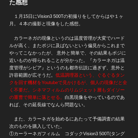
た感想
１月15日にVision3 500Tの初撮りをしてからはや１ヶ
月。４本の撮影と現像をした感想。
カラーネガの現像というのは温度管理が大変でハード
ルが高く、またポジに及ばないという偏見からこれまで
やってこなかったが、 意外と簡単で、その結果もポジに
近いものが得られることが分かった。『カラーネガは温
度管理がシビア』というのも都市伝説に過ぎず、意外と
許容範囲が広そうだ。
低温調理器という、ぐるぐるタン
クを回す機材をYoutubeで見かけるが、個人の現像だと全
く不要だ。シネマフィルムのリムジェット層もダイソー
の重曹で簡単に落とせる。
白黒現像をやっているのであ
れば、その延長線でなんら問題ない。
また、カラーネガを始めるにあたって予備調査の結果
次のものを購入していた。
①カーラーネガフィルム コダックVision3 500T(タング