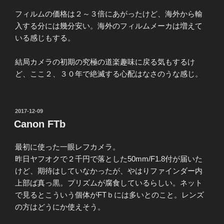
フィルムの価格は２～３倍にあがったけど、海外から輸
入する分には幾分安い。海外のフィルムメーカは増えて
いる感じもする。
結局カメラの初期の究極の道楽趣味に戻る気もするけ
ど、ここ２、３０年で絶滅する心配はなさのうな感じ。
投
2017-12-09
稿
Canon FTb
日:
最初に使った一眼レフカメラ。
昨日ヤフオクで２千円で落とした50mm/F1.8付が届いた
けど、期待はしていなかったが、やはりファインダー内
上部ば真っ黒。プリズムが腐食しているらしい。ネット
で見るとこういう個体がFTｂには多いとのこと。レンズ
の方はどうにか使えそう。