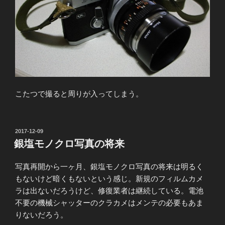
こたつで撮ると周りが入ってしまう。
投
2017-12-09
稿
銀塩モノクロ写真の将来
日:
写真再開から一ヶ月、銀塩モノクロ写真の将来は明るく
もないけど暗くもないという感じ。新規のフィルムカメ
ラは出ないだろうけど、修復業者は継続している。電池
不要の機械シャッターのクラカメはメンテの必要もあま
りないだろう。