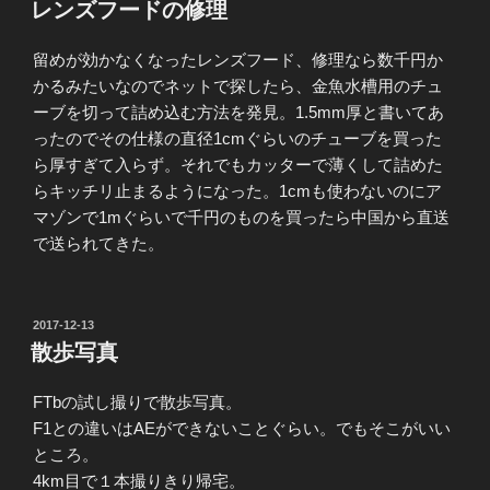
稿
レンズフードの修理
日:
留めが効かなくなったレンズフード、修理なら数千円か
かるみたいなのでネットで探したら、金魚水槽用のチュ
ーブを切って詰め込む方法を発見。1.5mm厚と書いてあ
ったのでその仕様の直径1cmぐらいのチューブを買った
ら厚すぎて入らず。それでもカッターで薄くして詰めた
らキッチリ止まるようになった。1cmも使わないのにア
マゾンで1mぐらいで千円のものを買ったら中国から直送
で送られてきた。
投
2017-12-13
稿
散歩写真
日:
FTbの試し撮りで散歩写真。
F1との違いはAEができないことぐらい。でもそこがいい
ところ。
4km目で１本撮りきり帰宅。