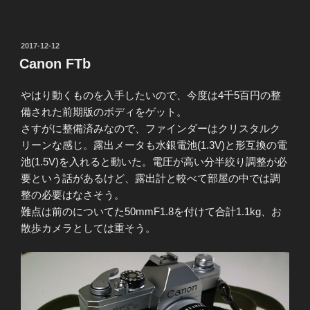
投
2017-12-12
稿
Canon FTb
日:
やはり動くものを入手したいので、今度は4千5百円の整
備された前期版のボディをゲット。
さすがに整備済みなので、ファインダーはクリスタルク
リーンな感じ。露出メータも水銀電池(1.3V)と形互換の電
池(1.5V)を入れると動いた。電圧が高い分半絞り調整が必
要という話があるけど、露出計と較べて部屋の中では調
整の必要はなさそう。
難点は前のについてた50mmF1.8を付けて合計1.1kg、お
散歩カメラとしては重そう。