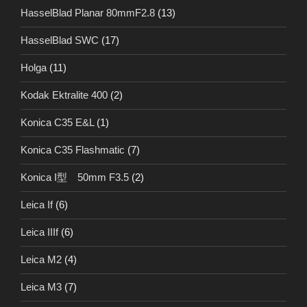
HasselBlad Planar 80mmF2.8
(13)
HasselBlad SWC
(17)
Holga
(11)
Kodak Ektralite 400
(2)
Konica C35 E&L
(1)
Konica C35 Flashmatic
(7)
Konica I型 50mm F3.5
(2)
Leica If
(6)
Leica IIIf
(6)
Leica M2
(4)
Leica M3
(7)