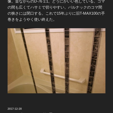
像。昔ながらのD-76 1:1。どうにかいい色している。コマ
の間も広くてハサミで切りやすい。バルナックのコマ間
の狭さには閉口する。これで15年ぶりに旧T-MAX100の手
巻きをようやく使い終えた。
投
2017-12-28