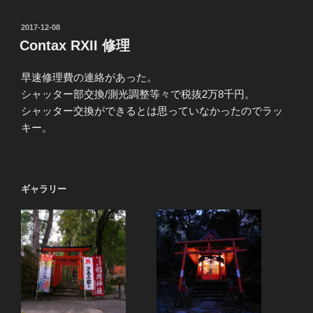
投
2017-12-08
稿
Contax RXII 修理
日:
早速修理費の連絡があった。
シャッター部交換/測光調整等々で税抜2万8千円。
シャッター交換ができるとは思っていなかったのでラッ
キー。
ギャラリー