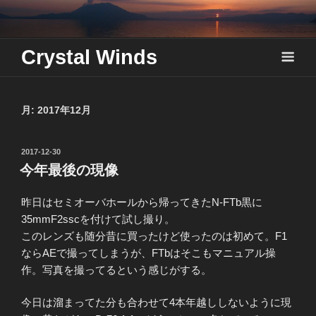
Skip
to
content
Crystal Winds
月:
2017年12月
投
2017-12-30
稿
今年最後の現像
日:
昨日はセミオーバホールから帰ってきたN-FTb黒に
35mmF2sscを付けて試し撮り。
このレンズも随分昔に買ったけど使ったのは初めて。F1
ならAEで撮ってしまうが、FTbはそこもマニュアル操
作。写真を撮ってるという感じがする。
今日は溜まってた分も合わせて4本年越ししないように現