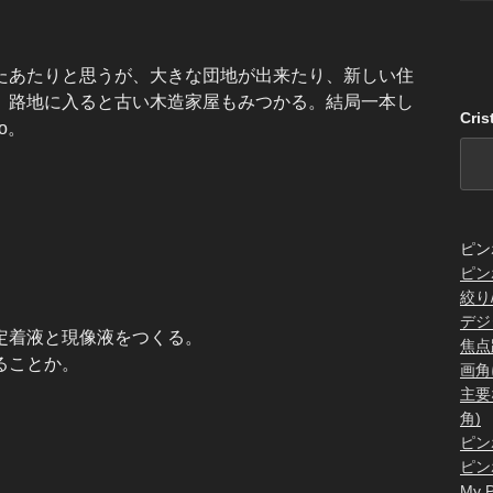
たあたりと思うが、大きな団地が出来たり、新しい住
、路地に入ると古い木造家屋もみつかる。結局一本し
Cri
to。
ピン
ピン
絞り
デジ
定着液と現像液をつくる。
焦点
ることか。
画角
主要
角)
ピン
ピン
My P