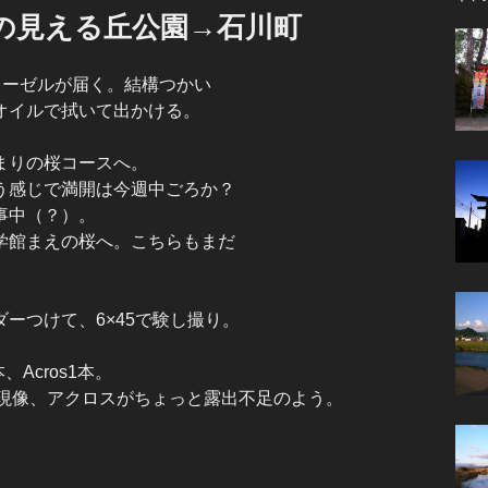
の見える丘公園→石川町
0用イーゼルが届く。結構つかい
オイルで拭いて出かける。
まりの桜コースへ。
う感じで満開は今週中ごろか？
事中（？）。
学館まえの桜へ。こちらもまだ
ーつけて、6×45で験し撮り。
2本、Acros1本。
ンクで現像、アクロスがちょっと露出不足のよう。