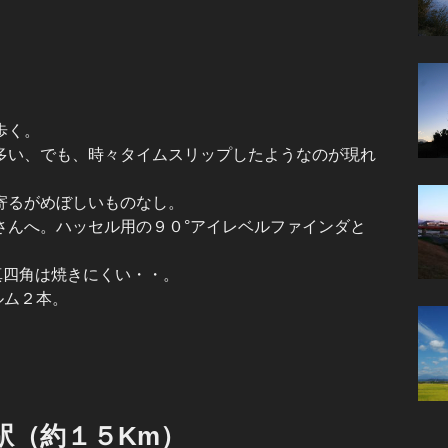
歩く。
多い、でも、時々タイムスリップしたようなのが現れ
寄るがめぼしいものなし。
さんへ。ハッセル用の９０°アイレベルファインダと
真四角は焼きにくい・・。
フィルム２本。
駅（約１５Km）