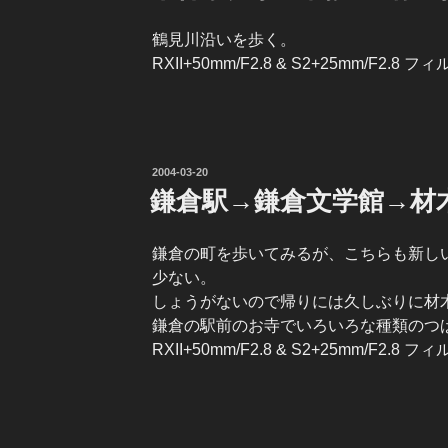
鶴見川沿いを歩く。
RXII+50mm/F2.8 & S2+25mm/F2.8 フ
投
2004-03-20
稿
鎌倉駅→鎌倉文学館→材
日:
鎌倉の町を歩いてみるが、こちらも新し
少ない。
しょうがないので帰りには久しぶりに材
鎌倉の駅前のお寺でいろいろな種類のつ
RXII+50mm/F2.8 & S2+25mm/F2.8 フ