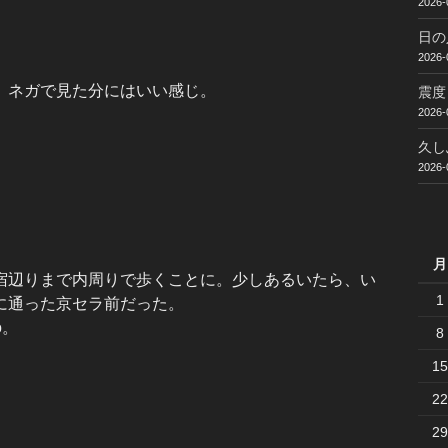
2026-
日の
2026-
。ネガで見た分にはいい感じ。
震度
2026-
久し
2026-
月
宿辺りまで内周りで歩くことに。少しあるいたら、い
1
に通った京セラ前だった。
o。
8
15
22
29