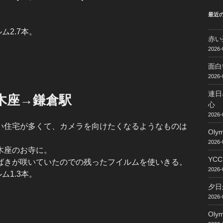
最近
ィルム2.7本。
赤い
2026-
面白
2026-
連日
木座→鎌倉駅
心
2026-
い住宅が多くて、カメラを向けたくなるようなものは
Ol
2026-
木座のお寺に。
YC
ばきが咲いていたのでの残ったフイルムを使いきる。
2026-
ィルム1.3本。
夕日
2026-
Ol