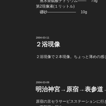
無水亜硫酸ナトリウム——- 75g
第2現像液(１リットル)
硼砂———————– 10g
投
2004-03-11
稿
２浴現像
日:
２浴現像で２本現像。ちょっと薄めの感
投
2004-03-09
稿
明治神宮→原宿→表参道
日:
原宿の京セラサービスステーションに行