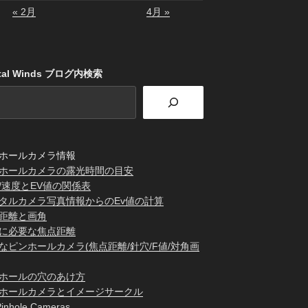
« 2月
4月 »
stal Winds ブログ内検索
ホールカメラ情報
ホールカメラの露光時間の目安
/速度とEV値の関係表
タルカメラ写真情報からのEv値の計算
距離と画角
に必要な焦点距離
なピンホールカメラ(焦点距離/針穴/F値/対角画
ホールの穴のあけ方
ホールカメラとイメージサークル
inhole Cameras