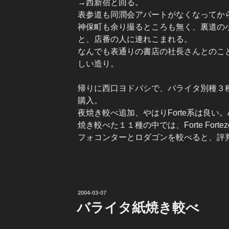
→西新宿と回る。
表参道も同潤会アパートがなくなってか
神保町も余り撮るところも無く、裏道の
と、店番の人に連れこまれる。
なんでも表通りの書店の社長さんとのこ
しい造り。
帰りに西口ヨドバシで、バライタ別種３種と
購入。
夜焼き較べ追加、やはりForte系は良い。Agfa
焼き較べた１１種の中では、Forte Fort
フォコンターとロダゴンを較べると、評
投
2004-03-07
稿
バライタ紙焼き較べ
日: