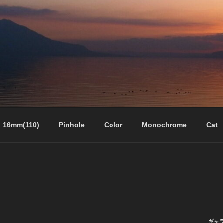
16mm(110)
Pinhole
Color
Monochrome
Cat
ギャ