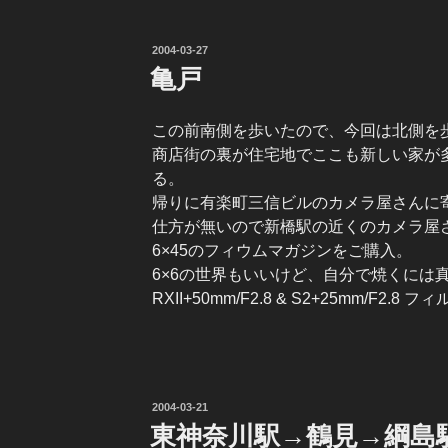
投
2004-03-27
稿
亀戸
日:
この前南側を歩いたので、今回は北側を
商店街の裏が住宅地でここも新しい家が
る。
帰りに有楽町三信ビルのカメラ屋さんに
仕方が無いので新橋駅の近くのカメラ屋
6×45のフィウムマガジンをご購入。
6×6の世界もいいけど、自分で焼くには
RXII+50mm/F2.8 & S2+25mm/F2.8 
投
2004-03-21
稿
東神奈川駅→鶴見→綱島
日: