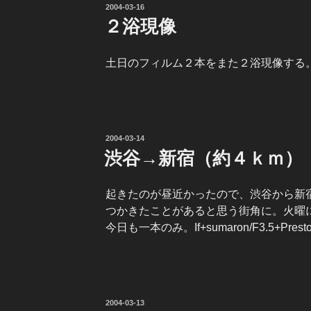
投
2004-03-16
稿
２浴現像
日:
土日のフィルム２本をまた２浴現像する
投
2004-03-14
稿
渋谷→新宿（約４ｋｍ）
日:
起きたのが昼近かったので、渋谷から新
つかきたことがあると思う街角に。火曜
今日も一本のみ。If+sumaron/F3.5+Prest
投
2004-03-13