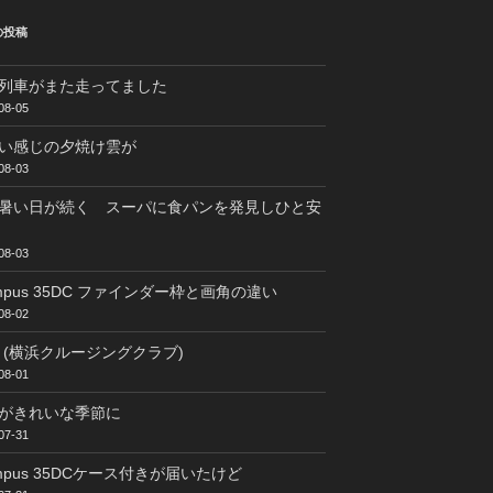
の投稿
列車がまた走ってました
08-05
い感じの夕焼け雲が
08-03
暑い日が続く スーパに食パンを発見しひと安
08-03
ympus 35DC ファインダー枠と画角の違い
08-02
C (横浜クルージングクラブ)
08-01
がきれいな季節に
07-31
ympus 35DCケース付きが届いたけど