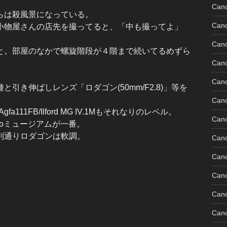
Can
らは殺風景になっている。
Can
小物屋さんの店先を撮ってると、「中も撮ってよ」
Can
と。部屋のなかで螺旋階段が４階まで続いてるめずら
Can
Can
引き伸ばしレンズ「ロダゴン(50mm/F2.8)」等を
Can
111FB/Ilford MG IV.1Mもそれなりのレベル。
Can
ezoミュージアムが一番。
判通りロダゴンは軟調。
Can
Can
Can
Cano
Can