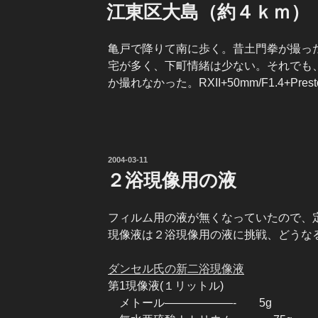
稿
江東区大島（約４ｋｍ）
日:
亀戸で降りて南に歩く。昔土門拳が撮っ
宅が多く、下町情緒は少ない。それでも
か撮れなかった。RXII+50mm/F1.4+Pres
投
2004-03-11
稿
２浴現像用の液
日:
フィルム用の液が無くなっていたので、
現像液は２浴現像用の液に挑戦、どうな
ダンセル氏の新二浴現像液
第1現像液(１リットル)
メトール——————- 5g