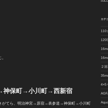
カテ
11
12
16
じ。
16
２浴
35
4×5
→神保町→小川町→西新宿
AGFA
Aquo
きがてら、明治神宮→原宿→表参道→神保町→小川町