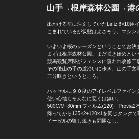
稿
山手→根岸森林公園→港
日:
出かける前に注文していたLeitz 8×1
こまれているが状態はよさそう。マシン
いよいよ桜のシーズンということでお決
まずは根岸森林公園。まだ咲き始めとい
競馬観覧席跡がフェンスに覆われ改修工
その後山の手の道沿いに歩き、山の手文
三分咲きというところ。
ハッセルに９０度のアイレベルファインダ
使い心地もそんなに悪くは無い。
500C/M+80mm フィルム(120)：Provia
帰ってから135×2+120×1を同じタ
イーゼルの験し焼きも問題なし。